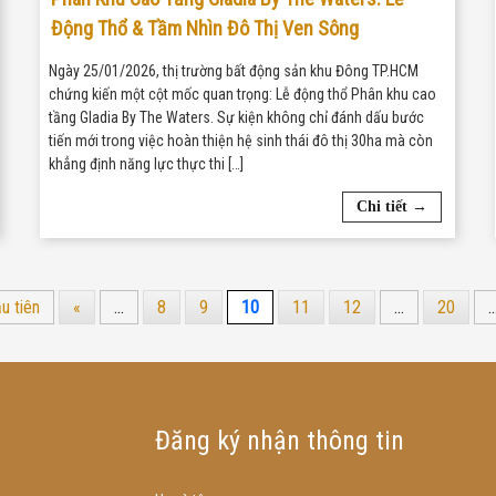
Động Thổ & Tầm Nhìn Đô Thị Ven Sông
Ngày 25/01/2026, thị trường bất động sản khu Đông TP.HCM
chứng kiến một cột mốc quan trọng: Lễ động thổ Phân khu cao
tầng Gladia By The Waters. Sự kiện không chỉ đánh dấu bước
tiến mới trong việc hoàn thiện hệ sinh thái đô thị 30ha mà còn
khẳng định năng lực thực thi […]
Chi tiết →
u tiên
«
...
8
9
10
11
12
...
20
..
Đăng ký nhận thông tin