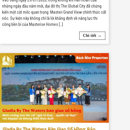
Vào sáng ngày 29/01/2026, trong không khí hân hoan của
những ngày đầu năm mới, đại đô thị The Global City đã chứng
kiến một cột mốc quan trọng: Masteri Grand View chính thức cất
nóc. Sự kiện này không chỉ là lời khẳng định về năng lực thi
công bền bỉ của Masterise Homes […]
Chi tiết →
Gladia By The Waters Bàn Giao Sổ Hồng: Bảo