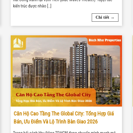
kiến trúc được nhào […]
Chi tiết →
Căn Hộ Cao Tầng The Global City: Tổng Hợp Giá
Bán, Ưu Điểm Và Lộ Trình Bàn Giao 2026