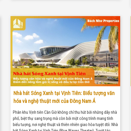
Nhà hát Sóng Xanh tại Vịnh Tiên: Biểu tượng văn
hóa và nghệ thuật mới của Đông Nam Á
Phân khu Vịnh tiên Cần Giờ không chỉ thu hút bởi những dãy nhà
phố, biệt thự sang trọng mà còn bởi một công trình mang tính
biểu tượng, nơi nghệ thuật và thiên nhiên giao hòa tuyệt đối: Nhà
hát Sóng Xanh tại Vịnh Tiên (Blue Waves Theater). Tuyệt tác