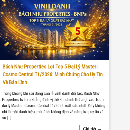
Bách Như Properties Lọt Top 5 Đại Lý Masteri
Cosmo Central T1/2026: Minh Chứng Cho Uy Tín
Và Bản Lĩnh
Trong không khí sôi động của lễ vinh danh đối tác, Bách Như
Properties tự hào khẳng định vị thế khi chính thức lọt vào Top 5
đại lý Masteri Cosmo Central T1/2026 xuất sắc nhất. Đây không
chỉ là một danh hiệu, mà là lời khẳng định về năng lực, uy tín và
sự […]
Chi tiết →