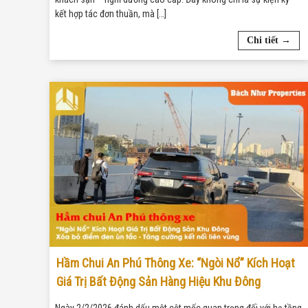
kết hợp tác đơn thuần, mà […]
Chi tiết →
Hầm Chui An Phú Thông Xe: “Ngòi Nổ” Kích Hoạt
Giá Trị Bất Động Sản Hàng Hiệu Khu Đông