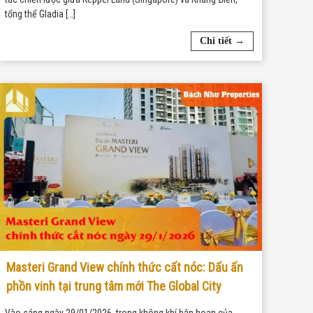
tổng thể Gladia […]
Chi tiết →
Masteri Grand View chính thức cất nóc: Dấu ấn
phồn vinh tại trung tâm mới The Global City