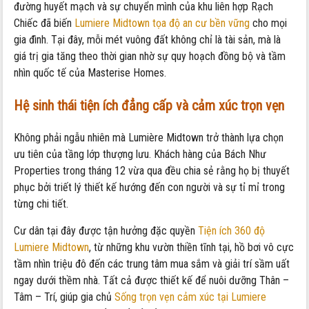
đường huyết mạch và sự chuyển mình của khu liên hợp Rạch
Chiếc đã biến
Lumiere Midtown tọa độ an cư bền vững
cho mọi
gia đình. Tại đây, mỗi mét vuông đất không chỉ là tài sản, mà là
giá trị gia tăng theo thời gian nhờ sự quy hoạch đồng bộ và tầm
nhìn quốc tế của Masterise Homes.
Hệ sinh thái tiện ích đẳng cấp và cảm xúc trọn vẹn
Không phải ngẫu nhiên mà Lumière Midtown trở thành lựa chọn
ưu tiên của tầng lớp thượng lưu. Khách hàng của Bách Như
Properties trong tháng 12 vừa qua đều chia sẻ rằng họ bị thuyết
phục bởi triết lý thiết kế hướng đến con người và sự tỉ mỉ trong
từng chi tiết.
Cư dân tại đây được tận hưởng đặc quyền
Tiện ích 360 độ
Lumiere Midtown
, từ những khu vườn thiền tĩnh tại, hồ bơi vô cực
tầm nhìn triệu đô đến các trung tâm mua sắm và giải trí sầm uất
ngay dưới thềm nhà. Tất cả được thiết kế để nuôi dưỡng Thân –
Tâm – Trí, giúp gia chủ
Sống trọn vẹn cảm xúc tại Lumiere