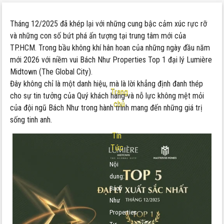
Tháng 12/2025 đã khép lại với những cung bậc cảm xúc rực rỡ
và những con số bứt phá ấn tượng tại trung tâm mới của
TP.HCM. Trong bầu không khí hân hoan của những ngày đầu năm
mới 2026 với niềm vui
Bách Như Properties Top 1 đại lý Lumière
Midtown
(The Global City).
Đây không chỉ là một danh hiệu, mà là lời khẳng định đanh thép
Trang
cho sự tin tưởng của Quý khách hàng và nỗ lực không mệt mỏi
chủ
của đội ngũ Bách Như trong hành trình mang đến những giá trị
-
sống tinh anh.
Tin
Tức
Nội
dung:
Bách
Như
Properties