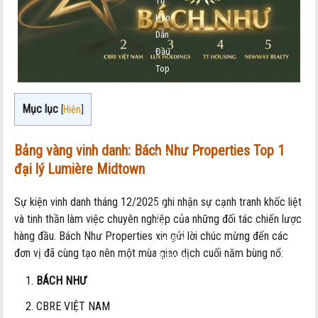
Tự
Hào
Dẫn
Đầu
Top
5
Đại
Mục lục
[
Hiện
]
Lý
Xuất
Bảng vàng vinh danh:
Bách Như Properties Top 1
Sắc
đại lý Lumière Midtown
Tháng
12/2025
Sự kiện vinh danh tháng 12/2025 ghi nhận sự cạnh tranh khốc liệt
Dự
và tinh thần làm việc chuyên nghiệp của những đối tác chiến lược
Án
hàng đầu. Bách Như Properties xin gửi lời chúc mừng đến các
Lumière
đơn vị đã cùng tạo nên một mùa giao dịch cuối năm bùng nổ:
Midtown
BÁCH NHƯ
CBRE VIỆT NAM