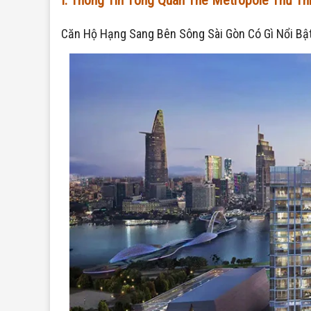
I. Thông Tin Tổng Quan The Metropole Thủ T
Căn Hộ Hạng Sang Bên Sông Sài Gòn Có Gì Nổi Bậ