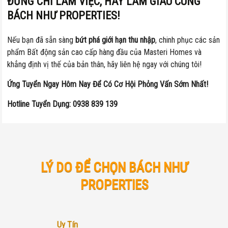
ĐỪNG CHỈ LÀM VIỆC, HÃY LÀM GIÀU CÙNG
BÁCH NHƯ PROPERTIES!
Nếu bạn đã sẵn sàng
bứt phá giới hạn thu nhập
, chinh phục các sản
phẩm Bất động sản cao cấp hàng đầu của Masteri Homes và
khẳng định vị thế của bản thân, hãy liên hệ ngay với chúng tôi!
Ứng Tuyển Ngay Hôm Nay Để Có Cơ Hội Phỏng Vấn Sớm Nhất!
Hotline Tuyển Dụng:
0938 839 139
LÝ DO ĐỂ CHỌN BÁCH NHƯ
PROPERTIES
Uy Tín