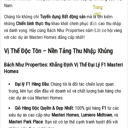
Nam.
Trang
chủ
Chúng tôi không chỉ
Tuyển dụng Bất động sản
mà là tìm kiếm
những
Chiến binh thực thụ
khao khát chinh phục đỉnh cao thu nhập
Nội
và danh vọng. Hãy cùng Bách Như Properties nắm bắt cơ hội vàng
dung:
với các dự án Masteri Homes đẳng cấp nhất!
Tuyển
dụng
Vị Thế Độc Tôn – Nền Tảng Thu Nhập Khủng
2026
Bách Như Properties: Khẳng Định Vị Thế Đại Lý F1 Masteri
Homes
Đại lý F1 Hàng Đầu:
Chúng tôi là đối tác chiến lược quan
trọng, liên tục dẫn đầu về doanh số và chất lượng bán hàng cho
các dự án của Masteri Homes.
Giỏ Hàng Độc Quyền & Đẹp Nhất:
100% giỏ hàng
F1
từ các
siêu dự án cao cấp như
Masteri Homes
,
Lumiere Midtown
, và
Masteri Park Place
. Bạn sẽ có lợi thế cạnh tranh tuyệt đối với