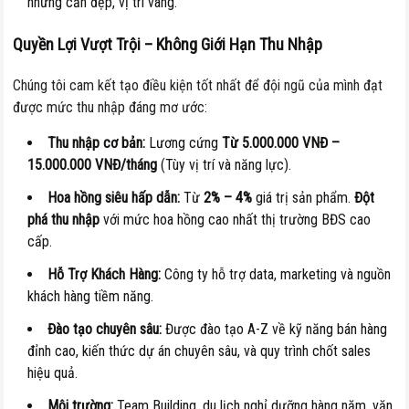
những căn đẹp, vị trí vàng.
Quyền Lợi Vượt Trội – Không Giới Hạn Thu Nhập
Chúng tôi cam kết tạo điều kiện tốt nhất để đội ngũ của mình đạt
được mức thu nhập đáng mơ ước:
Thu nhập cơ bản:
Lương cứng
Từ 5.000.000 VNĐ –
15.000.000 VNĐ/tháng
(Tùy vị trí và năng lực).
Hoa hồng siêu hấp dẫn:
Từ
2% – 4%
giá trị sản phẩm.
Đột
phá thu nhập
với mức hoa hồng cao nhất thị trường BĐS cao
cấp.
Hỗ Trợ Khách Hàng:
Công ty hỗ trợ data, marketing và nguồn
khách hàng tiềm năng.
Đào tạo chuyên sâu:
Được đào tạo A-Z về kỹ năng bán hàng
đỉnh cao, kiến thức dự án chuyên sâu, và quy trình chốt sales
hiệu quả.
Môi trường:
Team Building, du lịch nghỉ dưỡng hàng năm, văn