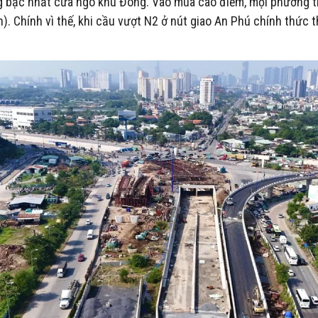
rọng bậc nhất cửa ngõ khu Đông. Vào mùa cao điểm, mọi phương 
. Chính vì thế, khi cầu vượt N2 ở nút giao An Phú chính thức 