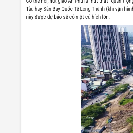
Có thể nói, nút giao An Phú là “nút thắt” quan t
Tàu hay Sân Bay Quốc Tế Long Thành (khi vận hành)
này được dự báo sẽ có một cú hích lớn.