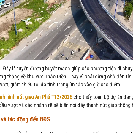
n. Đây là tuyến đường huyết mạch giúp các phương tiện di chu
ớng thẳng về khu vực Thảo Điền. Thay vì phải dừng chờ đèn tín 
ợt, giảm thiểu tối đa tình trạng ùn tắc vào giờ cao điểm.
ình hình nút giao An Phú T12/2025
cho thấy toàn bộ dự án đang
ầu vượt và các nhánh rẽ sẽ biến nơi đây thành nút giao thông 
n và tác động đến BĐS