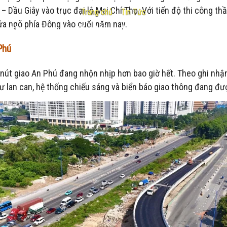
 Dầu Giây vào trục đại lộ Mai Chí Thọ. Với tiến độ thi công th
Trang chủ
-
Tin Tức
ửa ngõ phía Đông vào cuối năm nay.
vượt N2 ở nút giao An Phú: Mảnh ghép hoàn hảo cho hạ tầng 
Phú
út giao An Phú đang nhộn nhịp hơn bao giờ hết. Theo ghi nhận
 lan can, hệ thống chiếu sáng và biển báo giao thông đang đư