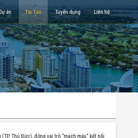
Dự án
Tin Tức
Tuyển dụng
Liên hệ
(TP. Thủ Đức), đóng vai trò “mạch máu” kết nối