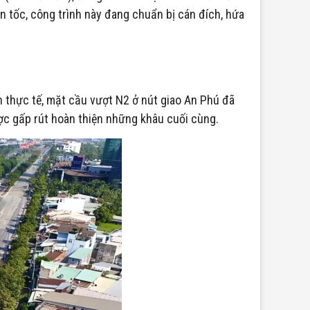
ần tốc, công trình này đang chuẩn bị cán đích, hứa
khu Đông TP.HCM
 thực tế, mặt cầu vượt N2 ở nút giao An Phú đã
ợc gấp rút hoàn thiện những khâu cuối cùng.