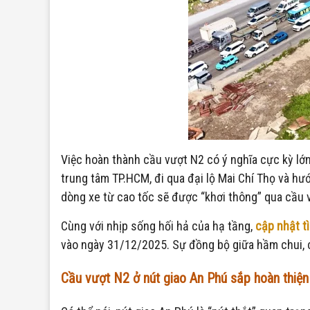
Việc hoàn thành cầu vượt N2 có ý nghĩa cực kỳ lớ
trung tâm TP.HCM, đi qua đại lộ Mai Chí Thọ và hư
dòng xe từ cao tốc sẽ được “khơi thông” qua cầu vư
Cùng với nhịp sống hối hả của hạ tầng,
cập nhật t
vào ngày 31/12/2025. Sự đồng bộ giữa hầm chui, c
Cầu vượt N2 ở nút giao An Phú sắp hoàn thiệ