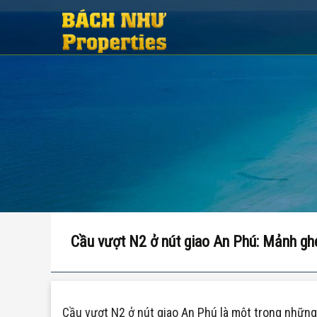
Cầu vượt N2 ở nút giao An Phú: Mảnh g
Cầu vượt N2 ở nút giao An Phú là một trong những