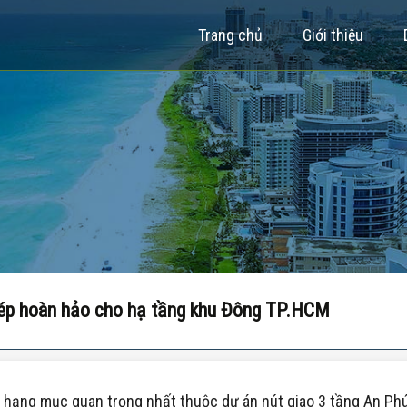
Trang chủ
Giới thiệu
hép hoàn hảo cho hạ tầng khu Đông TP.HCM
 hạng mục quan trọng nhất thuộc dự án nút giao 3 tầng An Phú 