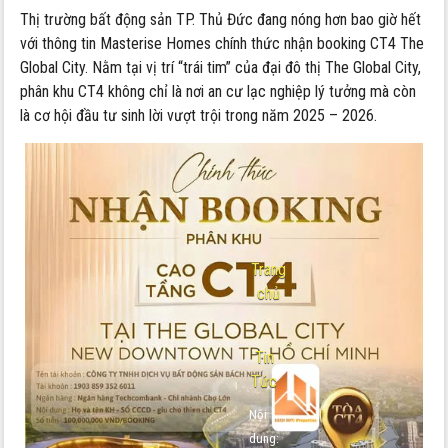
Thị trường bất động sản TP. Thủ Đức đang nóng hơn bao giờ hết
với thông tin Masterise Homes chính thức nhận booking CT4 The
Global City. Nằm tại vị trí “trái tim” của đại đô thị The Global City,
phân khu CT4 không chỉ là nơi an cư lạc nghiệp lý tưởng mà còn
là cơ hội đầu tư sinh lời vượt trội trong năm 2025 – 2026.
Trang
chủ
-
Tin
Tức
Nội
dung: