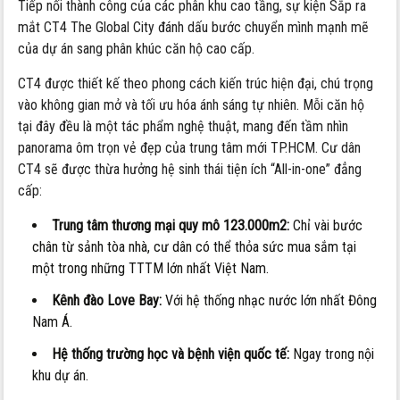
Tiếp nối thành công của các phân khu cao tầng, sự kiện Sắp ra
mắt CT4 The Global City đánh dấu bước chuyển mình mạnh mẽ
của dự án sang phân khúc căn hộ cao cấp.
CT4 được thiết kế theo phong cách kiến trúc hiện đại, chú trọng
vào không gian mở và tối ưu hóa ánh sáng tự nhiên. Mỗi căn hộ
tại đây đều là một tác phẩm nghệ thuật, mang đến tầm nhìn
panorama ôm trọn vẻ đẹp của trung tâm mới TP.HCM. Cư dân
CT4 sẽ được thừa hưởng hệ sinh thái tiện ích “All-in-one” đẳng
cấp:
Trung tâm thương mại quy mô 123.000m2:
Chỉ vài bước
chân từ sảnh tòa nhà, cư dân có thể thỏa sức mua sắm tại
một trong những TTTM lớn nhất Việt Nam.
Kênh đào Love Bay:
Với hệ thống nhạc nước lớn nhất Đông
Nam Á.
Hệ thống trường học và bệnh viện quốc tế:
Ngay trong nội
khu dự án.