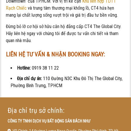
Downtown” của TP.HCM. Với vị trí kế cận
Khu liên hợp TDTT
Rạch Chiếc
và trung tâm thương mại khổng lồ, CT4 hứa hẹn
mang lại chất lượng sống vượt trội và giá trị đầu tư bền vững.
Đừng bỏ lỡ cơ hội sở hữu căn hộ đẳng cấp CT4 The Global City.
Hãy liên hệ ngay với chúng tôi để được tư vấn chi tiết và tham
quan nhà mẫu.
LIÊN HỆ TƯ VẤN & NHẬN BOOKING NGAY:
Hotline:
0919 38 11 22
Địa chỉ dự án:
110 Đường N3C Khu Đô Thị The Global City,
Phường Bình Trưng, TPHCM
Địa chỉ trụ sở chính:
CÔNG TY TNHH DỊCH VỤ BẤT ĐỘNG SẢN BÁCH NHƯ