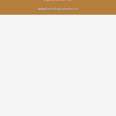
www.bachnhuproperties.vn