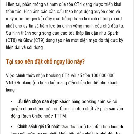
Hiện tại, phần móng và hầm của tòa CT4 đang được triển khai
thần tốc. Hình ảnh các cần cẩu tháp hoạt động xuyên đêm và
máy móc cơ giới lấp đầy mặt bằng dự án là minh chứng rõ nét
nhất cho uy tín và tiềm lực tài chính vững mạnh của chủ đầu tư.
Sự hình thành song song của các tòa tháp lân cận như Spark
(CT8) và Glow (CT9) đang tạo nên một diện mạo đô thị cực kỳ
hiện đại và sôi động.
Tại sao nên đặt chỗ ngay lúc này?
Việc chính thức nhận booking CT4 với số tiền 100.000.000
VND/Booking (có hoàn lại) mang đến nhiều lợi thế cho khách
hàng:
Ưu tiên chọn căn đẹp:
Khách hàng booking sớm sẽ có
quyền chọn những căn có tầm nhìn đẹp nhất về phía sân vận
động Rạch Chiếc hoặc TTTM.
Chính sách giá tốt nhất:
Giai đoạn mở bán đầu tiên luôn đi
kèm với mức giá và chiết khấu hấp dẫn nhất từ chủ đầu tư.