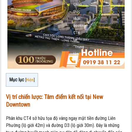
Chính
thức
nhận
booking
CT4
tại
“Trung
tâm
mới”
The
Global
Mục lục
[
Hiện
]
City
Vị trí chiến lược: Tâm điểm kết nối tại New
Downtown
Phân khu CT4 sở hữu tọa độ vàng ngay mặt tiền đường Liên
Phường (lộ giới 42m) và đường D3 (lộ giới 30m). Đây là những