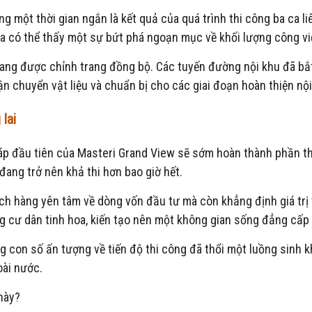
ng một thời gian ngắn là kết quả của quá trình thi công ba ca l
ta có thể thấy một sự bứt phá ngoạn mục về khối lượng công vi
ng được chỉnh trang đồng bộ. Các tuyến đường nội khu đã bắt đ
vận chuyển vật liệu và chuẩn bị cho các giai đoạn hoàn thiện nội
 lai
tháp đầu tiên của Masteri Grand View sẽ sớm hoàn thành phần th
ang trở nên khả thi hơn bao giờ hết.
ách hàng yên tâm về dòng vốn đầu tư mà còn khẳng định giá tr
ng cư dân tinh hoa, kiến tạo nên một không gian sống đẳng cấp
 con số ấn tượng về tiến độ thi công đã thổi một luồng sinh k
oài nước.
này?