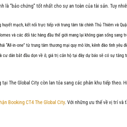
h là “bảo chứng” tốt nhất cho sự an toàn của tài sản. Tuy nhiên,
huyết mạch, kết nối trực tiếp với trung tâm tài chính Thủ Thiêm và Quậ
mes và các đối tác hàng đầu thế giới mang lại không gian sống sang trọ
ái “All-in-one” từ trung tâm thương mại quy mô lớn, kênh đào tình yêu đ
à cư dân bắt đầu dọn về ở, giá trị căn hộ tại đây dự báo sẽ có sự tăng 
 tại The Global City còn lan tỏa sang các phân khu tiếp theo. 
.
hận Booking CT4 The Global City
. Với những ưu thế về vị trí và