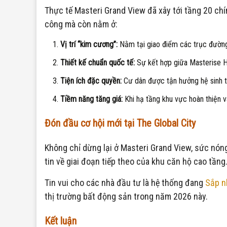
Thực tế Masteri Grand View đã xây tới tầng 20 chín
công mà còn nằm ở:
Vị trí “kim cương”:
Nằm tại giao điểm các trục đường 
Thiết kế chuẩn quốc tế:
Sự kết hợp giữa Masterise Ho
Tiện ích đặc quyền:
Cư dân được tận hưởng hệ sinh th
Tiềm năng tăng giá:
Khi hạ tầng khu vực hoàn thiện v
Đón đầu cơ hội mới tại The Global City
Không chỉ dừng lại ở Masteri Grand View, sức nóng
tin về giai đoạn tiếp theo của khu căn hộ cao tầng
Tin vui cho các nhà đầu tư là hệ thống đang
Sắp n
thị trường bất động sản trong năm 2026 này.
Kết luận