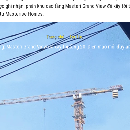
 ghi nhận: phân khu cao tầng Masteri Grand View đã xây tới 
u tư Masterise Homes.
Trang chủ
-
Tin Tức
ng: Masteri Grand View đã xây tới tầng 20: Diện mạo mới đầy ấ