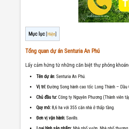
Mục lục
[
Hiện
]
Tổng quan dự án Senturia An Phú
Lấy cảm hứng từ những căn biệt thự phóng khoáng,
Tên dự án
: Senturia An Phú.
Vị trí:
Đường Song hành cao tốc Long Thành – Dầu Gi
Chủ đầu tư:
Công ty Nguyên Phương (Thành viên tậ
Quy mô:
8,6 ha với 355 căn nhà ở thấp tầng.
Đơn vị vận hành:
Savills.
Loại hình sản phẩm:
Nhà phố vườn, Nhà phố thương m