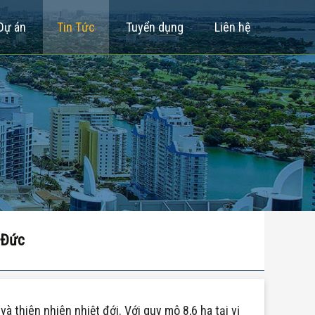
Dự án
Tin Tức
Tuyển dụng
Liên hệ
 Đức
 thiên nhiên nhiệt đới. Với quy mô 8,6 ha tại vị