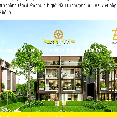
trở thành tâm điểm thu hút giới đầu tư thượng lưu. Bài viết này
 bỏ lỡ.
Trang chủ
-
Tin Tức
Booking Senturia An Phú: Cơ Hội Sở Hữu Siêu Phẩm Thấp Tầng