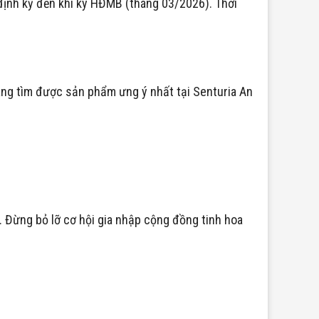
 định kỳ đến khi ký HĐMB (tháng 03/2026). Thời
hàng tìm được sản phẩm ưng ý nhất tại Senturia An
. Đừng bỏ lỡ cơ hội gia nhập cộng đồng tinh hoa