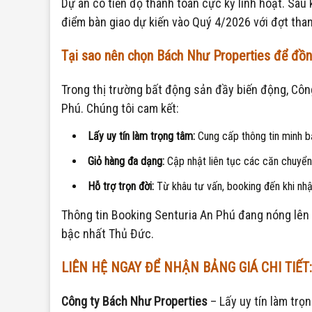
Dự án có tiến độ thanh toán cực kỳ linh hoạt. Sau
điểm bàn giao dự kiến vào Quý 4/2026 với đợt tha
Tại sao nên chọn Bách Như Properties để đồ
Trong thị trường bất động sản đầy biến động, Công
Phú. Chúng tôi cam kết:
Lấy uy tín làm trọng tâm:
Cung cấp thông tin minh bạ
Giỏ hàng đa dạng:
Cập nhật liên tục các căn chuyển n
Hỗ trợ trọn đời:
Từ khâu tư vấn, booking đến khi nhận
Thông tin Booking Senturia An Phú đang nóng lên 
bậc nhất Thủ Đức.
LIÊN HỆ NGAY ĐỂ NHẬN BẢNG GIÁ CHI TIẾT:
Công ty Bách Như Properties
– Lấy uy tín làm trọ