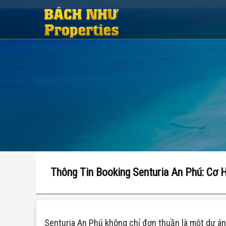
Thông Tin Booking Senturia An Phú: Cơ
Senturia An Phú không chỉ đơn thuần là một dự án b