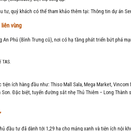
ầu tư, quý khách có thể tham khảo thêm tại: Thông tin dự án Se
 liên vùng
ng An Phú (Bình Trưng cũ), nơi có hạ tầng phát triển bứt phá m
ế TAS.
c tiện ích hàng đầu như: Thiso Mall Sala, Mega Market, Vincom 
on. Đặc biệt, tuyến đường sắt nhẹ Thủ Thiêm – Long Thành sắp 
”
hủ đầu tư đã dành tới 1,29 ha cho mảng xanh và tiện ích nội kh