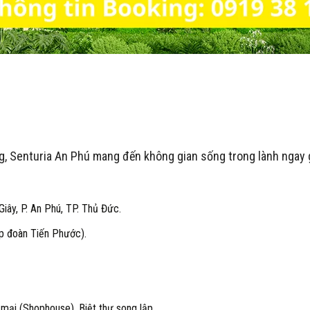
 Senturia An Phú mang đến không gian sống trong lành ngay g
ây, P. An Phú, TP. Thủ Đức.
p đoàn Tiến Phước).
ại (Shophouse), Biệt thự song lập.