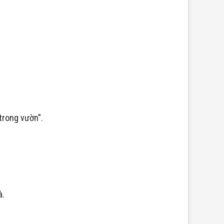
trong vườn”.
à.