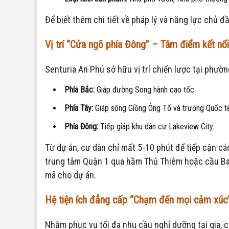
Để biết thêm chi tiết về pháp lý và năng lực chủ đ
Vị trí “Cửa ngõ phía Đông” – Tâm điểm kết nối
Senturia An Phú sở hữu vị trí chiến lược tại phườ
Phía Bắc:
Giáp đường Song hành cao tốc.
Phía Tây:
Giáp sông Giồng Ông Tố và trường Quốc t
Phía Đông:
Tiếp giáp khu dân cư Lakeview City.
Từ dự án, cư dân chỉ mất 5-10 phút để tiếp cận cá
trung tâm Quận 1 qua hầm Thủ Thiêm hoặc cầu Ba S
mã cho dự án.
Hệ tiện ích đẳng cấp “Chạm đến mọi cảm xúc
Nhằm phục vụ tối đa nhu cầu nghỉ dưỡng tại gia, c