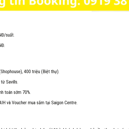
NĐ/suất.
NĐ.
(Shophouse), 400 triệu (Biệt thự).
ừ Savills.
anh toán sớm 70%.
IH và Voucher mua sắm tại Saigon Centre.