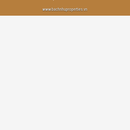
www.bachnhuproperties.vn