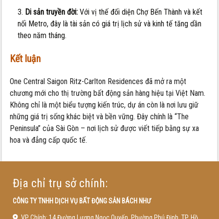
Di sản truyền đời:
Với vị thế đối diện Chợ Bến Thành và kết
nối Metro, đây là tài sản có giá trị lịch sử và kinh tế tăng dần
theo năm tháng.
Kết luận
One Central Saigon Ritz-Carlton Residences đã mở ra một
chương mới cho thị trường bất động sản hàng hiệu tại Việt Nam.
Không chỉ là một biểu tượng kiến trúc, dự án còn là nơi lưu giữ
những giá trị sống khác biệt và bền vững. Đây chính là “The
Peninsula” của Sài Gòn – nơi lịch sử được viết tiếp bằng sự xa
hoa và đẳng cấp quốc tế.
Địa chỉ trụ sở chính:
CÔNG TY TNHH DỊCH VỤ BẤT ĐỘNG SẢN BÁCH NHƯ
VP Chính: 14 Đường Lương Ngọc Quyến, Phường Phú Định, TP. Hồ