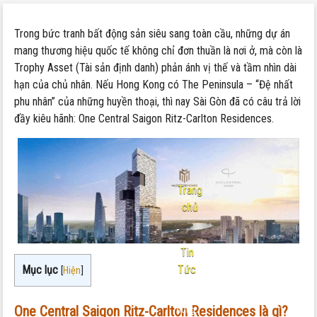
Trong bức tranh bất động sản siêu sang toàn cầu, những dự án
mang thương hiệu quốc tế không chỉ đơn thuần là nơi ở, mà còn là
Trophy Asset (Tài sản định danh) phản ánh vị thế và tầm nhìn dài
hạn của chủ nhân. Nếu Hong Kong có The Peninsula – “Đệ nhất
phu nhân” của những huyền thoại, thì nay Sài Gòn đã có câu trả lời
đầy kiêu hãnh: One Central Saigon Ritz-Carlton Residences.
Trang
chủ
-
Tin
Tức
Mục lục
[
Hiện
]
Nội
One Central Saigon Ritz-Carlton Residences là gì?
dung: