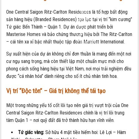
One
One Central Saigon Ritz-Carlton Residences là tổ hợp bất động
Central
sản hàng hiệu (Branded Residences) tọa lạc tại vị trí “kim cương”
Saigon
Tứ giác Bến Thành – Quận 1. Dự án được phát triển bởi
Ritz-
Masterise Homes và bảo chứng thương hiệu bởi The Ritz-Carlton
Carlton
– cái tên xa xỉ bậc nhất thuộc tập đoàn Marriott International.
Residences
–
Sự xuất hiện của dự án không chỉ đơn thuần là mang đến một nơi
Biểu
cư ngụ sang trọng, mà còn thiết lập một chuẩn mực mới cho
tượng
phong cách sống hàng hiệu tại Việt Nam, nơi mọi trải nghiệm đều
không
được “cá nhân hóa” dành riêng cho số ít chủ nhân tinh hoa.
gian
sống
Vị trí “Độc tôn” – Giá trị không thể tái tạo
hàng
hiệu
Một trong những yếu tố cốt lõi tạo nên giá trị vượt trội của One
tại
Central Saigon Ritz-Carlton Residences chính là vị trí lõi trung
lõi
tâm Quận 1 – nơi quỹ đất đã trở thành hữu hạn vĩnh viễn.
Quận
1
Tứ giác vàng:
Sở hữu 4 mặt tiền hiếm hoi: Lê Lợi – Hàm