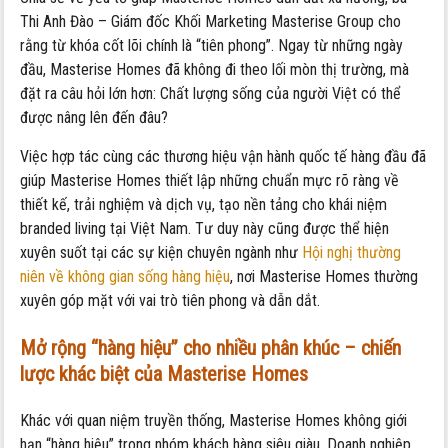
Thi Anh Đào – Giám đốc Khối Marketing Masterise Group cho
rằng từ khóa cốt lõi chính là “tiên phong”. Ngay từ những ngày
đầu, Masterise Homes đã không đi theo lối mòn thị trường, mà
đặt ra câu hỏi lớn hơn: Chất lượng sống của người Việt có thể
được nâng lên đến đâu?
Việc hợp tác cùng các thương hiệu vận hành quốc tế hàng đầu đã
giúp Masterise Homes thiết lập những chuẩn mực rõ ràng về
thiết kế, trải nghiệm và dịch vụ, tạo nền tảng cho khái niệm
branded living tại Việt Nam. Tư duy này cũng được thể hiện
xuyên suốt tại các sự kiện chuyên ngành như
Hội nghị thường
niên về không gian sống hàng hiệu
, nơi Masterise Homes thường
xuyên góp mặt với vai trò tiên phong và dẫn dắt.
Mở rộng “hàng hiệu” cho nhiều phân khúc – chiến
lược khác biệt của Masterise Homes
Khác với quan niệm truyền thống, Masterise Homes không giới
hạn “hàng hiệu” trong nhóm khách hàng siêu giàu. Doanh nghiệp