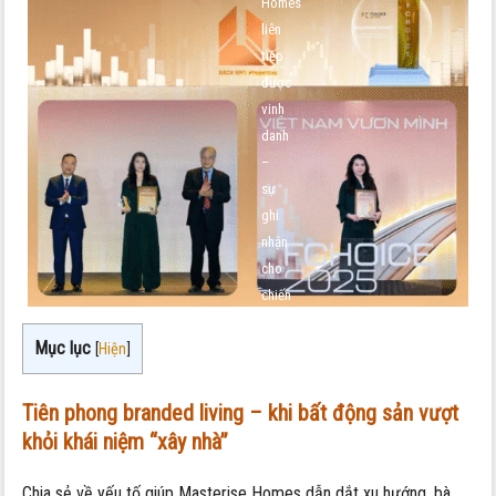
Homes
liên
tiếp
được
vinh
danh
–
sự
ghi
nhận
cho
chiến
lược
Mục lục
tiên
[
Hiện
]
phong
Tiên phong branded living – khi bất động sản vượt
khỏi khái niệm “xây nhà”
Chia sẻ về yếu tố giúp Masterise Homes dẫn dắt xu hướng, bà