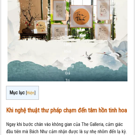
Trưng
Bày
Thư
Pháp:
Nơi
Tĩnh
Lặng
Khơi
Nguồn
Những
Giá
Trị
Sống
Mục lục
[
Hiện
]
Đích
Thực
Khi nghệ thuật thư pháp chạm đến tâm hồn tinh hoa
Ngay khi bước chân vào không gian của The Galleria, cảm giác
đầu tiên mà Bách Như cảm nhận được là sự nhẹ nhõm đến lạ kỳ.