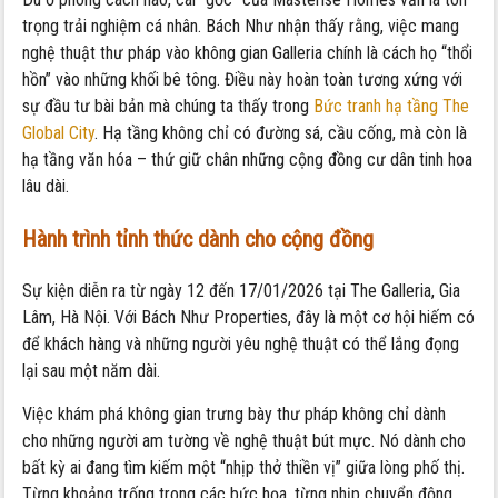
trọng trải nghiệm cá nhân. Bách Như nhận thấy rằng, việc mang
nghệ thuật thư pháp vào không gian Galleria chính là cách họ “thổi
hồn” vào những khối bê tông. Điều này hoàn toàn tương xứng với
sự đầu tư bài bản mà chúng ta thấy trong
Bức tranh hạ tầng The
Global City
. Hạ tầng không chỉ có đường sá, cầu cống, mà còn là
hạ tầng văn hóa – thứ giữ chân những cộng đồng cư dân tinh hoa
lâu dài.
Hành trình tỉnh thức dành cho cộng đồng
Sự kiện diễn ra từ ngày 12 đến 17/01/2026 tại The Galleria, Gia
Lâm, Hà Nội. Với Bách Như Properties, đây là một cơ hội hiếm có
để khách hàng và những người yêu nghệ thuật có thể lắng đọng
lại sau một năm dài.
Việc khám phá không gian trưng bày thư pháp không chỉ dành
cho những người am tường về nghệ thuật bút mực. Nó dành cho
bất kỳ ai đang tìm kiếm một “nhịp thở thiền vị” giữa lòng phố thị.
Từng khoảng trống trong các bức họa, từng nhịp chuyển động