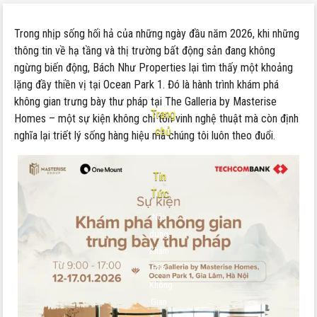
Trong nhịp sống hối hả của những ngày đầu năm 2026, khi những
thông tin về hạ tầng và thị trường bất động sản đang không
ngừng biến động, Bách Như Properties lại tìm thấy một khoảng
lặng đầy thiền vị tại Ocean Park 1. Đó là hành trình khám phá
không gian trưng bày thư pháp tại The Galleria by Masterise
Trang
Homes – một sự kiện không chỉ tôn vinh nghệ thuật mà còn định
chủ
nghĩa lại triết lý sống hàng hiệu mà chúng tôi luôn theo đuổi.
-
Tin
Tức
Nội
dung:
Khám
Phá
Không
Gian