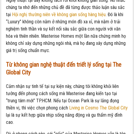
Nghệ thuật tại đây không tách rời khỏi không gian sống. Nó nhắc
chúng ta nhớ đến những chủ đề đã từng được thảo luận sâu sắc
tại
Hội nghị thường niên về không gian sống hàng hiệu
. Đó là khi
“Luxury” không còn nằm ở những món đồ xa xỉ, mà nằm ở trải
nghiệm tinh thần và sự kết nối sâu sắc giữa con người với văn
hóa và thiên nhiên. Masterise Homes một lần nữa chứng minh họ
không chỉ xây dựng những ngôi nhà, mà họ đang xây dựng những
giá trị sống chuẩn mực.
Từ không gian nghệ thuật đến triết lý sống tại The
Global City
Cảm nhận sự tinh tế tại sự kiện này, chúng tôi không khỏi liên
tưởng đến phong cách sống mà Masterise đang kiến tạo tại
“trung tâm mới” TP.HCM. Nếu tại Ocean Park là sự lắng đọng
thiền vị, thì việc chọn phong cách
Living in Cosmo The Global City
lại là sự kết hợp giữa nhịp sống năng động và gu thẩm mỹ đỉnh
cao.
Dù ở phong cách nào, cái “gốc” của Masterise Homes vẫn là tôn