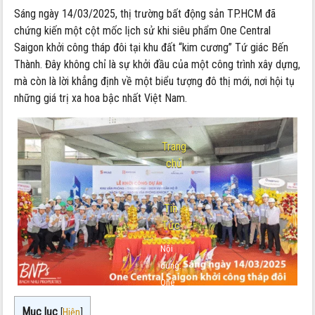
Sáng ngày 14/03/2025, thị trường bất động sản TP.HCM đã
chứng kiến một cột mốc lịch sử khi siêu phẩm One Central
Saigon khởi công tháp đôi tại khu đất “kim cương” Tứ giác Bến
Thành. Đây không chỉ là sự khởi đầu của một công trình xây dựng,
mà còn là lời khẳng định về một biểu tượng đô thị mới, nơi hội tụ
những giá trị xa hoa bậc nhất Việt Nam.
Trang
chủ
-
Tin
Tức
Nội
dung:
One
Central
Mục lục
[
Hiện
]