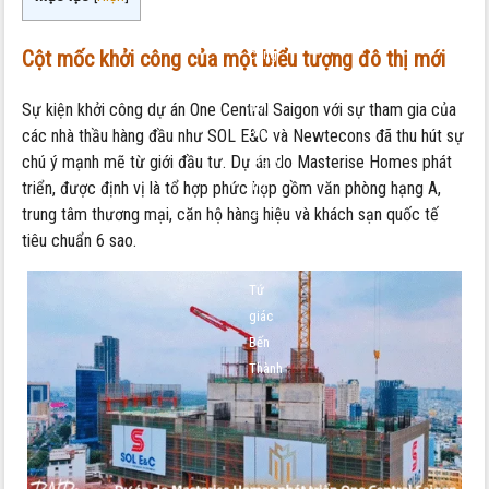
Saigon
khởi
công
Cột mốc khởi công của một biểu tượng đô thị mới
tháp
đôi:
Sự kiện khởi công dự án One Central Saigon với sự tham gia của
Biểu
các nhà thầu hàng đầu như SOL E&C và Newtecons đã thu hút sự
tượng
chú ý mạnh mẽ từ giới đầu tư. Dự án do Masterise Homes phát
mới
triển, được định vị là tổ hợp phức hợp gồm văn phòng hạng A,
tại
trung tâm thương mại, căn hộ hàng hiệu và khách sạn quốc tế
“trái
tiêu chuẩn 6 sao.
tim”
Tứ
giác
Bến
Thành