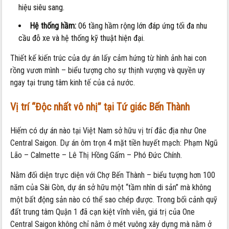
hiệu siêu sang.
Hệ thống hầm:
06 tầng hầm rộng lớn đáp ứng tối đa nhu
cầu đỗ xe và hệ thống kỹ thuật hiện đại.
Thiết kế kiến trúc của dự án lấy cảm hứng từ hình ảnh hai con
rồng vươn mình – biểu tượng cho sự thịnh vượng và quyền uy
ngay tại trung tâm kinh tế của cả nước.
Vị trí “Độc nhất vô nhị” tại Tứ giác Bến Thành
Hiếm có dự án nào tại Việt Nam sở hữu vị trí đắc địa như One
Central Saigon. Dự án ôm trọn 4 mặt tiền huyết mạch: Phạm Ngũ
Lão – Calmette – Lê Thị Hồng Gấm – Phó Đức Chính.
Nằm đối diện trực diện với Chợ Bến Thành – biểu tượng hơn 100
năm của Sài Gòn, dự án sở hữu một “tầm nhìn di sản” mà không
một bất động sản nào có thể sao chép được. Trong bối cảnh quỹ
đất trung tâm Quận 1 đã cạn kiệt vĩnh viễn, giá trị của One
Central Saigon không chỉ nằm ở mét vuông xây dựng mà nằm ở