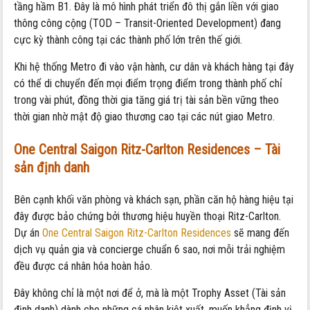
tầng hầm B1. Đây là mô hình phát triển đô thị gắn liền với giao
thông công cộng (TOD – Transit-Oriented Development) đang
cực kỳ thành công tại các thành phố lớn trên thế giới.
Khi hệ thống Metro đi vào vận hành, cư dân và khách hàng tại đây
có thể di chuyển đến mọi điểm trọng điểm trong thành phố chỉ
trong vài phút, đồng thời gia tăng giá trị tài sản bền vững theo
thời gian nhờ mật độ giao thương cao tại các nút giao Metro.
One Central Saigon Ritz-Carlton Residences – Tài
sản định danh
Bên cạnh khối văn phòng và khách sạn, phần căn hộ hàng hiệu tại
đây được bảo chứng bởi thương hiệu huyền thoại Ritz-Carlton.
Dự án
One Central Saigon Ritz-Carlton Residences
sẽ mang đến
dịch vụ quản gia và concierge chuẩn 6 sao, nơi mỗi trải nghiệm
đều được cá nhân hóa hoàn hảo.
Đây không chỉ là một nơi để ở, mà là một Trophy Asset (Tài sản
định danh) dành cho những cá nhân kiệt xuất, muốn khẳng định vị