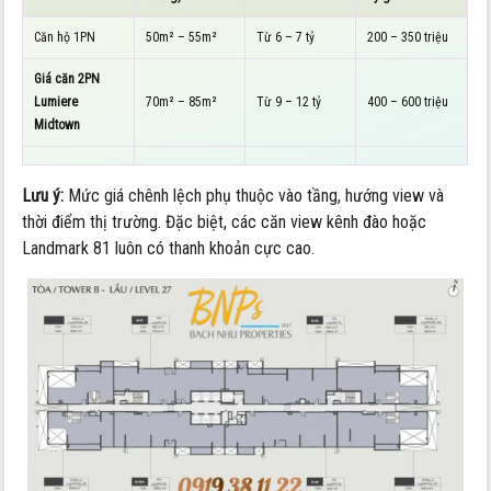
Căn hộ 1PN
50m² – 55m²
Từ 6 – 7 tỷ
200 – 350 triệu
Giá căn 2PN
Lumiere
70m² – 85m²
Từ 9 – 12 tỷ
400 – 600 triệu
Midtown
Lưu ý:
Mức giá chênh lệch phụ thuộc vào tầng, hướng view và
thời điểm thị trường. Đặc biệt, các căn view kênh đào hoặc
Landmark 81 luôn có thanh khoản cực cao.