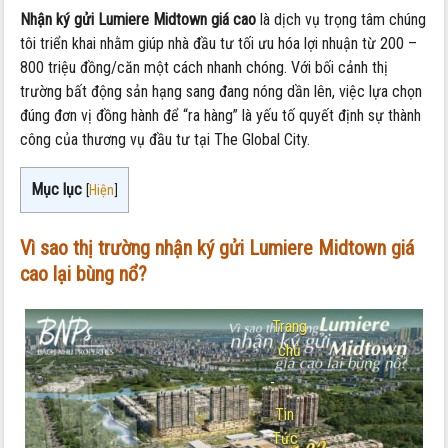
Nhận ký gửi Lumiere Midtown giá cao
là dịch vụ trọng tâm chúng
tôi triển khai nhằm giúp nhà đầu tư tối ưu hóa lợi nhuận từ 200 –
800 triệu đồng/căn một cách nhanh chóng. Với bối cảnh thị
trường bất động sản hạng sang đang nóng dần lên, việc lựa chọn
đúng đơn vị đồng hành để “ra hàng” là yếu tố quyết định sự thành
công của thương vụ đầu tư tại The Global City.
Mục lục
[
Hiện
]
Vì sao thị trường nhận ký gửi Lumiere Midtown giá
cao lại bùng nổ?
Trang
chủ
-
Tin
Tức