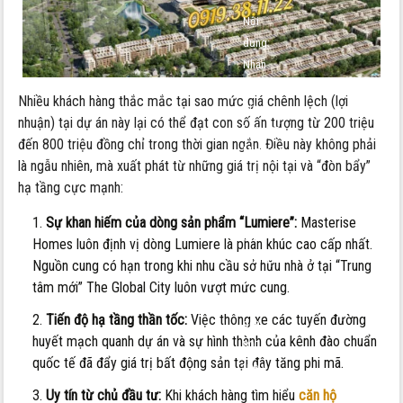
Nội
dung:
Nhận
ký
Nhiều khách hàng thắc mắc tại sao mức giá chênh lệch (lợi
gửi
nhuận) tại dự án này lại có thể đạt con số ấn tượng từ 200 triệu
Lumiere
đến 800 triệu đồng chỉ trong thời gian ngắn. Điều này không phải
Midtown
là ngẫu nhiên, mà xuất phát từ những giá trị nội tại và “đòn bẩy”
giá
hạ tầng cực mạnh:
cao
–
Sự khan hiếm của dòng sản phẩm “Lumiere”:
Masterise
Giá
Homes luôn định vị dòng Lumiere là phân khúc cao cấp nhất.
chênh
Nguồn cung có hạn trong khi nhu cầu sở hữu nhà ở tại “Trung
200
tâm mới” The Global City luôn vượt mức cung.
triệu
Tiến độ hạ tầng thần tốc:
Việc thông xe các tuyến đường
đến
huyết mạch quanh dự án và sự hình thành của kênh đào chuẩn
800
quốc tế đã đẩy giá trị bất động sản tại đây tăng phi mã.
triệu
Uy tín từ chủ đầu tư:
Khi khách hàng tìm hiểu
căn hộ