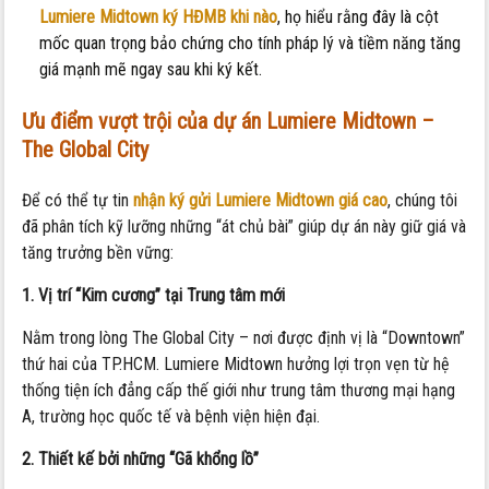
Lumiere Midtown ký HĐMB khi nào
, họ hiểu rằng đây là cột
mốc quan trọng bảo chứng cho tính pháp lý và tiềm năng tăng
giá mạnh mẽ ngay sau khi ký kết.
Ưu điểm vượt trội của dự án Lumiere Midtown –
The Global City
Để có thể tự tin
nhận ký gửi Lumiere Midtown giá cao
, chúng tôi
đã phân tích kỹ lưỡng những “át chủ bài” giúp dự án này giữ giá và
tăng trưởng bền vững:
1. Vị trí “Kim cương” tại Trung tâm mới
Nằm trong lòng The Global City – nơi được định vị là “Downtown”
thứ hai của TP.HCM. Lumiere Midtown hưởng lợi trọn vẹn từ hệ
thống tiện ích đẳng cấp thế giới như trung tâm thương mại hạng
A, trường học quốc tế và bệnh viện hiện đại.
2. Thiết kế bởi những “Gã khổng lồ”