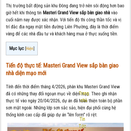
Thị trường bất động sản khu Đông đang trở nên sôi động hơn bao
giờ hết khi thông tin
Masteri Grand View sắp bàn giao nhà
vào
cuối năm nay được xác nhận. Với tiến độ thi công thần tốc và vị
trí đắc địa ngay mặt tiền đường Liên Phường, đây là thời điểm
vàng để các nhà đầu tư và khách hàng mua ở thực xuống tiền.
Mục lục
[
Hiện
]
Tiến độ thực tế: Masteri Grand View sắp bàn giao
nhà diện mạo mới
Tính đến thời điểm tháng 4/2026, phân khu Masteri Grand View
Trang
đã có những thay đổi ngoạn mục về diện mạo. Theo ghi nhận
chủ
thực tế vào ngày 20/04/2026, dự án đã hoàn thiện toàn bộ phần
sơn mặt ngoài. Những lớp sơn sắc sảo, hiện đại phối cùng hệ
-
thống kính cao cấp đã giúp dự án “lên form” rõ rệt.
Tin
Tức