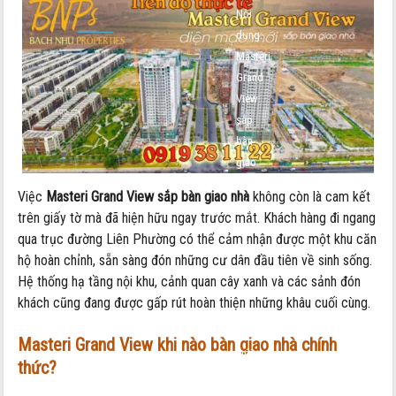
Nội
dung:
Masteri
Grand
View
sắp
bàn
giao
nhà:
Việc
Masteri Grand View sắp bàn giao nhà
không còn là cam kết
Cập
trên giấy tờ mà đã hiện hữu ngay trước mắt. Khách hàng đi ngang
nhật
qua trục đường Liên Phường có thể cảm nhận được một khu căn
tiến
hộ hoàn chỉnh, sẵn sàng đón những cư dân đầu tiên về sinh sống.
độ
Hệ thống hạ tầng nội khu, cảnh quan cây xanh và các sảnh đón
và
khách cũng đang được gấp rút hoàn thiện những khâu cuối cùng.
chính
sách
Masteri Grand View khi nào bàn giao nhà chính
mới
thức?
nhất
2026