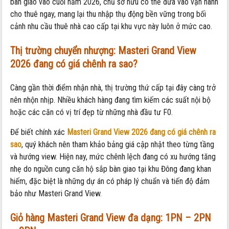
bàn giao vào cuối năm 2026, chủ sở hữu có thể đưa vào vận hành
cho thuê ngay, mang lại thu nhập thụ động bền vững trong bối
cảnh nhu cầu thuê nhà cao cấp tại khu vực này luôn ở mức cao.
Thị trường chuyển nhượng: Masteri Grand View
2026 đang có giá chênh ra sao?
Càng gần thời điểm nhận nhà, thị trường thứ cấp tại đây càng trở
nên nhộn nhịp. Nhiều khách hàng đang tìm kiếm các suất nội bộ
hoặc các căn có vị trí đẹp từ những nhà đầu tư F0.
Để biết chính xác
Masteri Grand View 2026 đang có giá chênh ra
sao
, quý khách nên tham khảo bảng giá cập nhật theo từng tầng
và hướng view. Hiện nay, mức chênh lệch đang có xu hướng tăng
nhẹ do nguồn cung căn hộ sắp bàn giao tại khu Đông đang khan
hiếm, đặc biệt là những dự án có pháp lý chuẩn và tiến độ đảm
bảo như Masteri Grand View.
Giỏ hàng
Masteri Grand View
đa dạng: 1PN – 2PN