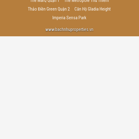
The MarQ Quận 1
The Metropole Thủ Thiêm
Thảo Điền Green Quận 2
Căn Hộ Gladia Height
Imperia Sensa Park
www.bachnhuproperties.vn