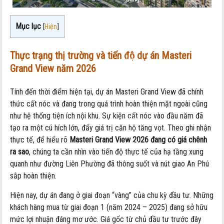
Căn
hộ
Mục lục
[
Hiện
]
Masteri
Grand
Thực trạng thị trường và tiến độ dự án Masteri
View
Grand View năm 2026
2026
đang
Tính đến thời điểm hiện tại, dự án Masteri Grand View đã chính
có
thức cất nóc và đang trong quá trình hoàn thiện mặt ngoài cũng
giá
như hệ thống tiện ích nội khu. Sự kiện cất nóc vào đầu năm đã
chênh
tạo ra một cú hích lớn, đẩy giá trị căn hộ tăng vọt. Theo ghi nhận
ra
thực tế, để hiểu rõ
Masteri Grand View 2026 đang có giá chênh
sao?
ra sao
, chúng ta cần nhìn vào tiến độ thực tế của hạ tầng xung
quanh như đường Liên Phường đã thông suốt và nút giao An Phú
sắp hoàn thiện.
Hiện nay, dự án đang ở giai đoạn “vàng” của chu kỳ đầu tư. Những
khách hàng mua từ giai đoạn 1 (năm 2024 – 2025) đang sở hữu
mức lợi nhuận đáng mơ ước. Giá gốc từ chủ đầu tư trước đây