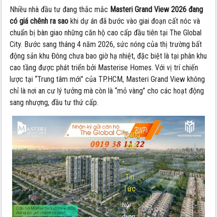
Nhiều nhà đầu tư đang thắc mắc
Masteri Grand View 2026 đang
có giá chênh ra sao
khi dự án đã bước vào giai đoạn cất nóc và
chuẩn bị bàn giao những căn hộ cao cấp đầu tiên tại The Global
City. Bước sang tháng 4 năm 2026, sức nóng của thị trường bất
động sản khu Đông chưa bao giờ hạ nhiệt, đặc biệt là tại phân khu
cao tầng được phát triển bởi Masterise Homes. Với vị trí chiến
lược tại “Trung tâm mới” của TP.HCM, Masteri Grand View không
chỉ là nơi an cư lý tưởng mà còn là “mỏ vàng” cho các hoạt động
sang nhượng, đầu tư thứ cấp.
Trang
chủ
-
Tin
Tức
Nội
dung: