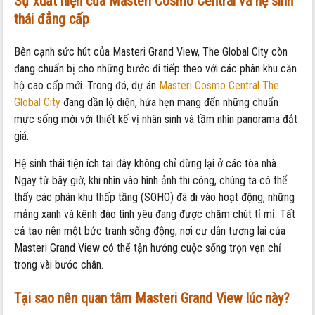
Sự xuất hiện của Masteri Cosmo Central và hệ sinh
thái đẳng cấp
Bên cạnh sức hút của Masteri Grand View, The Global City còn
đang chuẩn bị cho những bước đi tiếp theo với các phân khu căn
hộ cao cấp mới. Trong đó, dự án
Masteri Cosmo Central The
Global City
đang dần lộ diện, hứa hẹn mang đến những chuẩn
mực sống mới với thiết kế vị nhân sinh và tầm nhìn panorama đắt
giá.
Hệ sinh thái tiện ích tại đây không chỉ dừng lại ở các tòa nhà.
Ngay từ bây giờ, khi nhìn vào hình ảnh thi công, chúng ta có thể
thấy các phân khu thấp tầng (SOHO) đã đi vào hoạt động, những
mảng xanh và kênh đào tình yêu đang được chăm chút tỉ mỉ. Tất
cả tạo nên một bức tranh sống động, nơi cư dân tương lai của
Masteri Grand View có thể tận hưởng cuộc sống trọn vẹn chỉ
trong vài bước chân.
Tại sao nên quan tâm Masteri Grand View lúc này?