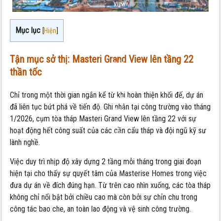
View
lên
tầng
Mục lục
[
Hiện
]
22:
Cột
Tận mục sở thị: Masteri Grand View lên tầng 22
mốc
thần tốc
quan
trọng
Chỉ trong một thời gian ngắn kể từ khi hoàn thiện khối đế, dự án
khẳng
đã liên tục bứt phá về tiến độ. Ghi nhận tại công trường vào tháng
định
1/2026, cụm tòa tháp Masteri Grand View lên tầng 22 với sự
vị
hoạt động hết công suất của các cần cẩu tháp và đội ngũ kỹ sư
thế
lành nghề.
“Trung
tâm
Việc duy trì nhịp độ xây dựng 2 tầng mỗi tháng trong giai đoạn
mới”
hiện tại cho thấy sự quyết tâm của Masterise Homes trong việc
đưa dự án về đích đúng hạn. Từ trên cao nhìn xuống, các tòa tháp
không chỉ nổi bật bởi chiều cao mà còn bởi sự chỉn chu trong
công tác bao che, an toàn lao động và vệ sinh công trường.