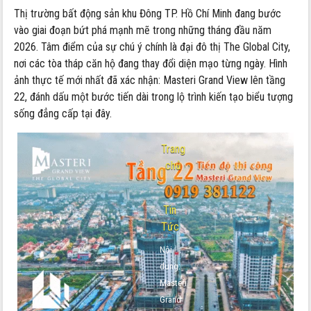
Thị trường bất động sản khu Đông TP. Hồ Chí Minh đang bước
vào giai đoạn bứt phá mạnh mẽ trong những tháng đầu năm
2026. Tâm điểm của sự chú ý chính là đại đô thị The Global City,
nơi các tòa tháp căn hộ đang thay đổi diện mạo từng ngày. Hình
ảnh thực tế mới nhất đã xác nhận: Masteri Grand View lên tầng
22, đánh dấu một bước tiến dài trong lộ trình kiến tạo biểu tượng
sống đẳng cấp tại đây.
Trang
chủ
-
Tin
Tức
Nội
dung:
Masteri
Grand