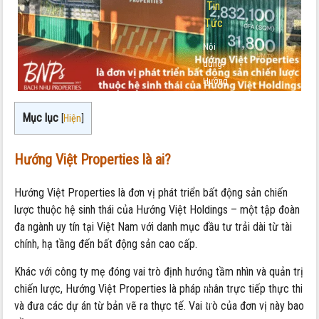
Tin
Tức
Nội
dung:
Hướng
Việt
Properties
Mục lục
[
Hiện
]
là
ai?
Hướng Việt Properties là ai?
Đánh
giá
Hướng Việt Properties là đơn vị phát triển bất động sản chiến
uy
lược thuộc hệ sinh thái của Hướng Việt Holdings – một tập đoàn
tín
đa ngành uy tín tại Việt Nam với danh mục đầu tư trải dài từ tài
chủ
chính, hạ tầng đến bất động sản cao cấp.
đầu
tư
Khác với công ty mẹ đóng vai trò định hướng tầm nhìn và quản trị
dự
chiến lược, Hướng Việt Properties là pháp nhân trực tiếp thực thi
án
và đưa các dự án từ bản vẽ ra thực tế. Vai trò của đơn vị này bao