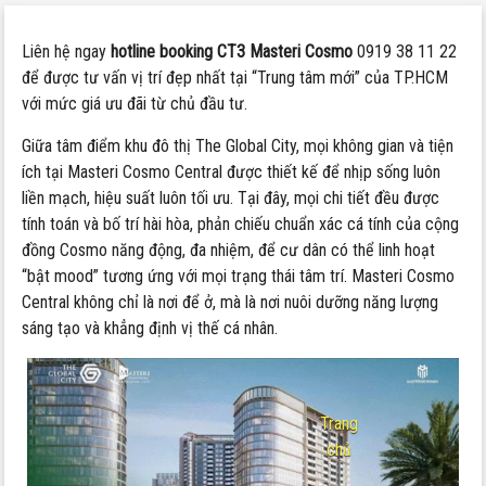
Liên hệ ngay
hotline booking CT3 Masteri Cosmo
0919 38 11 22
để được tư vấn vị trí đẹp nhất tại “Trung tâm mới” của TP.HCM
với mức giá ưu đãi từ chủ đầu tư.
Giữa tâm điểm khu đô thị The Global City, mọi không gian và tiện
ích tại Masteri Cosmo Central được thiết kế để nhịp sống luôn
liền mạch, hiệu suất luôn tối ưu. Tại đây, mọi chi tiết đều được
tính toán và bố trí hài hòa, phản chiếu chuẩn xác cá tính của cộng
đồng Cosmo năng động, đa nhiệm, để cư dân có thể linh hoạt
“bật mood” tương ứng với mọi trạng thái tâm trí. Masteri Cosmo
Central không chỉ là nơi để ở, mà là nơi nuôi dưỡng năng lượng
sáng tạo và khẳng định vị thế cá nhân.
Trang
chủ
-