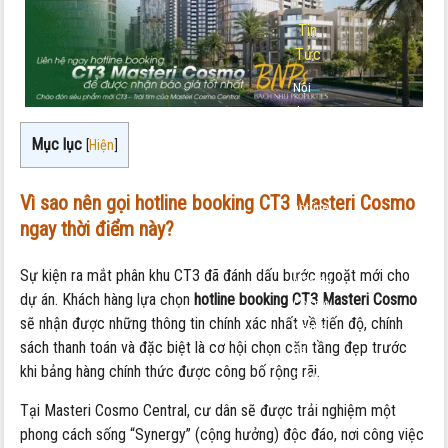
Tin
Tức
Nội
dung:
Liên
Mục lục
[
Hiện
]
hệ
ngay
Vì sao nên gọi hotline booking CT3 Masteri Cosmo
hotline
ngay thời điểm này?
booking
CT3
Sự kiện ra mắt phân khu CT3 đã đánh dấu bước ngoặt mới cho
Masteri
dự án. Khách hàng lựa chọn
hotline booking CT3 Masteri Cosmo
Cosmo
sẽ nhận được những thông tin chính xác nhất về tiến độ, chính
Central
sách thanh toán và đặc biệt là cơ hội chọn căn tầng đẹp trước
để
khi bảng hàng chính thức được công bố rộng rãi.
được
nhận
Tại Masteri Cosmo Central, cư dân sẽ được trải nghiệm một
báo
phong cách sống “Synergy” (cộng hưởng) độc đáo, nơi công việc
giá