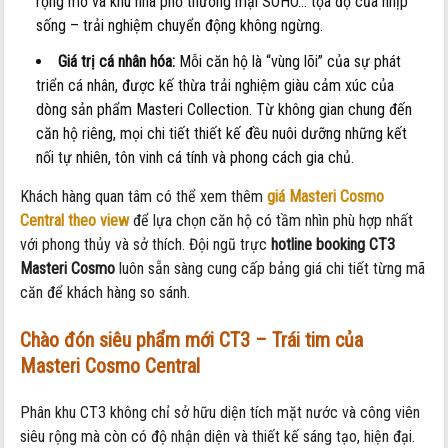
rộng mở và khu nhà phố thương mại SOHO… tọa độ của nhịp
sống – trải nghiệm chuyển động không ngừng.
Giá trị cá nhân hóa:
Mỗi căn hộ là “vùng lõi” của sự phát
triển cá nhân, được kế thừa trải nghiệm giàu cảm xúc của
dòng sản phẩm Masteri Collection. Từ không gian chung đến
căn hộ riêng, mọi chi tiết thiết kế đều nuôi dưỡng những kết
nối tự nhiên, tôn vinh cá tính và phong cách gia chủ.
Khách hàng quan tâm có thể xem thêm
giá Masteri Cosmo
Central theo view
để lựa chọn căn hộ có tầm nhìn phù hợp nhất
với phong thủy và sở thích. Đội ngũ trực
hotline booking CT3
Masteri Cosmo
luôn sẵn sàng cung cấp bảng giá chi tiết từng mã
căn để khách hàng so sánh.
Chào đón siêu phẩm mới CT3 – Trái tim của
Masteri Cosmo Central
Phân khu CT3 không chỉ sở hữu diện tích mặt nước và công viên
siêu rộng mà còn có độ nhận diện và thiết kế sáng tạo, hiện đại.