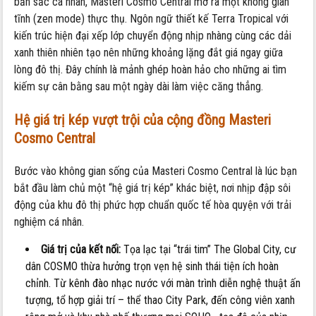
bản sắc cá nhân, Masteri Cosmo Central mở ra một không gian
tĩnh (zen mode) thực thụ. Ngôn ngữ thiết kế Terra Tropical với
kiến trúc hiện đại xếp lớp chuyển động nhịp nhàng cùng các dải
xanh thiên nhiên tạo nên những khoảng lặng đắt giá ngay giữa
lòng đô thị. Đây chính là mảnh ghép hoàn hảo cho những ai tìm
kiếm sự cân bằng sau một ngày dài làm việc căng thẳng.
Hệ giá trị kép vượt trội của cộng đồng Masteri
Cosmo Central
Bước vào không gian sống của Masteri Cosmo Central là lúc bạn
bắt đầu làm chủ một “hệ giá trị kép” khác biệt, nơi nhịp đập sôi
động của khu đô thị phức hợp chuẩn quốc tế hòa quyện với trải
nghiệm cá nhân.
Giá trị của kết nối:
Tọa lạc tại “trái tim” The Global City, cư
dân COSMO thừa hưởng trọn vẹn hệ sinh thái tiện ích hoàn
chỉnh. Từ kênh đào nhạc nước với màn trình diễn nghệ thuật ấn
tượng, tổ hợp giải trí – thể thao City Park, đến công viên xanh