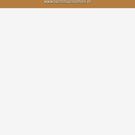
www.bachnhuproperties.vn