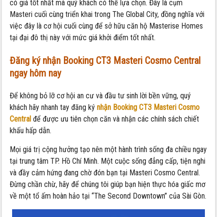
có giá tốt nhất mà quý khách có thể lựa chọn. Đây là cụm
Masteri cuối cùng triển khai trong The Global City, đồng nghĩa với
việc đây là cơ hội cuối cùng để sở hữu căn hộ Masterise Homes
tại đại đô thị này với mức giá khởi điểm tốt nhất.
Đăng ký nhận Booking CT3 Masteri Cosmo Central
ngay hôm nay
Để không bỏ lỡ cơ hội an cư và đầu tư sinh lời bền vững, quý
khách hãy nhanh tay đăng ký
nhận Booking CT3 Masteri Cosmo
Central
để được ưu tiên chọn căn và nhận các chính sách chiết
khấu hấp dẫn.
Mọi giá trị cộng hưởng tạo nên một hành trình sống đa chiều ngay
tại trung tâm TP. Hồ Chí Minh. Một cuộc sống đẳng cấp, tiện nghi
và đầy cảm hứng đang chờ đón bạn tại Masteri Cosmo Central.
Đừng chần chừ, hãy để chúng tôi giúp bạn hiện thực hóa giấc mơ
về một tổ ấm hoàn hảo tại “The Second Downtown” của Sài Gòn.