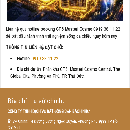
Liên hệ qua
hotline booking CT3 Masteri Cosmo
0919 38 11 22
để bắt đầu hành trình trải nghiệm sống đa chiều ngay hôm nay!
THÔNG TIN LIÊN HỆ ĐẶT CHỖ:
Hotline:
0919 38 11 22
Địa chỉ dự án:
Phân khu CT3, Masteri Cosmo Central, The
Global City, Phường An Phú, TP. Thủ Đức.
Địa chỉ trụ sở chính:
CÔNG TY TNHH DỊCH VỤ BẤT ĐỘNG SẢN BÁCH NHƯ
VP Chính: 14 Đường Lương Ngọc Quyến, Phường Phú Định, TP. Hồ
Chí Minh