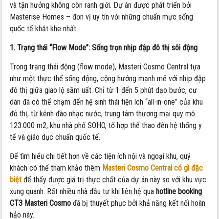
và tận hưởng không còn ranh giới. Dự án được phát triển bởi
tốt
Masterise Homes – đơn vị uy tín với những chuẩn mực sống
nhất
quốc tế khắt khe nhất.
1. Trạng thái “Flow Mode”: Sống trọn nhịp đập đô thị sôi động
Trong trạng thái động (flow mode), Masteri Cosmo Central tựa
như một thực thể sống động, cộng hưởng mạnh mẽ với nhịp đập
đô thị giữa giao lộ sầm uất. Chỉ từ 1 đến 5 phút dạo bước, cư
dân đã có thể chạm đến hệ sinh thái tiện ích “all-in-one” của khu
đô thị, từ kênh đào nhạc nước, trung tâm thương mại quy mô
123.000 m2, khu nhà phố SOHO, tổ hợp thể thao đến hệ thống y
tế và giáo dục chuẩn quốc tế.
Để tìm hiểu chi tiết hơn về các tiện ích nội và ngoại khu, quý
khách có thể tham khảo thêm
Masteri Cosmo Central có gì đặc
biệt
để thấy được giá trị thực chất của dự án này so với khu vực
xung quanh. Rất nhiều nhà đầu tư khi liên hệ qua
hotline booking
CT3 Masteri Cosmo
đã bị thuyết phục bởi khả năng kết nối hoàn
hảo này.