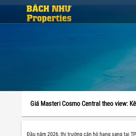
Giá Masteri Cosmo Central theo view: 
Đầu năm 2026, thị trường căn hộ hạng sang tại TP.