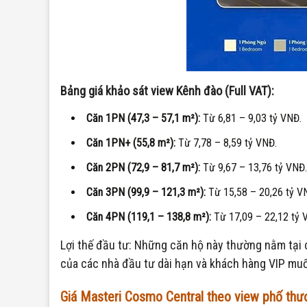
Bảng giá khảo sát view Kênh đào (Full VAT):
Căn 1PN (47,3 – 57,1 m²):
Từ 6,81 – 9,03 tỷ VNĐ.
Căn 1PN+ (55,8 m²):
Từ 7,78 – 8,59 tỷ VNĐ.
Căn 2PN (72,9 – 81,7 m²):
Từ 9,67 – 13,76 tỷ VNĐ.
Căn 3PN (99,9 – 121,3 m²):
Từ 15,58 – 20,26 tỷ V
Căn 4PN (119,1 – 138,8 m²):
Từ 17,09 – 22,12 tỷ 
Lợi thế đầu tư: Những căn hộ này thường nằm tại c
của các nhà đầu tư dài hạn và khách hàng VIP muố
Giá Masteri Cosmo Central theo view phố t