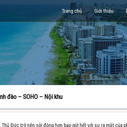
Trang chủ
Giới thiệu
Kênh đào – SOHO – Nội khu
 Thủ Đức trở nên sôi động hơn bao giờ hết với sự ra mắt của p