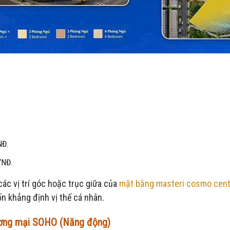
NĐ.
VNĐ.
ác vị trí góc hoặc trục giữa của
mặt bằng masteri cosmo cent
n khẳng định vị thế cá nhân.
hương mại SOHO (Năng động)