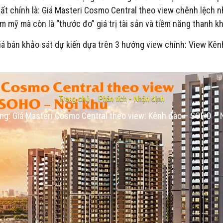
t chính là: Giá Masteri Cosmo Central theo view chênh lệch 
 mỹ mà còn là “thước đo” giá trị tài sản và tiềm năng thanh kh
ết giá bán khảo sát dự kiến dựa trên 3 hướng view chính: View 
Trang chủ
-
Phân tích - Nhận định
ng: Giá Masteri Cosmo Central theo view: Kênh đào – SOHO – 