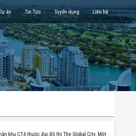
Dự án
Tin Tức
Tuyển dụng
Liên hệ
hân khu CT4 thuộc đại đô thị The Global City. Một