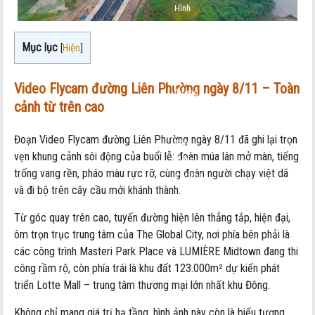
Hình
ảnh
mới
Mục lục
[
Hiện
]
nhất
về
Video Flycam đường Liên Phường ngày 8/11 – Toàn
đường
cảnh từ trên cao
Liên
Phường
Đoạn Video Flycam đường Liên Phường ngày 8/11 đã ghi lại trọn
đầu
vẹn khung cảnh sôi động của buổi lễ: đoàn múa lân mở màn, tiếng
tháng
trống vang rền, pháo màu rực rỡ, cùng đoàn người chạy việt dã
11/2025
và đi bộ trên cây cầu mới khánh thành.
Từ góc quay trên cao, tuyến đường hiện lên thẳng tắp, hiện đại,
ôm trọn trục trung tâm của The Global City, nơi phía bên phải là
các công trình Masteri Park Place và LUMIÈRE Midtown đang thi
công rầm rộ, còn phía trái là khu đất 123.000m² dự kiến phát
triển Lotte Mall – trung tâm thương mại lớn nhất khu Đông.
Không chỉ mang giá trị hạ tầng, hình ảnh này còn là biểu tượng