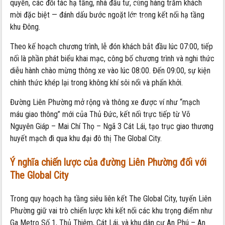
quyền, các đối tác hạ tầng, nhà đầu tư, cùng hàng trăm khách
The
mời đặc biệt — đánh dấu bước ngoặt lớn trong kết nối hạ tầng
Global
khu Đông.
City
Theo kế hoạch chương trình, lễ đón khách bắt đầu lúc 07:00, tiếp
nối là phần phát biểu khai mạc, công bố chương trình và nghi thức
diễu hành chào mừng thông xe vào lúc 08:00. Đến 09:00, sự kiện
chính thức khép lại trong không khí sôi nổi và phấn khởi.
Đường Liên Phường mở rộng và thông xe được ví như “mạch
máu giao thông” mới của Thủ Đức, kết nối trực tiếp từ Võ
Nguyên Giáp – Mai Chí Thọ – Ngã 3 Cát Lái, tạo trục giao thương
huyết mạch đi qua khu đại đô thị The Global City.
Ý nghĩa chiến lược của đường Liên Phường đối với
The Global City
Trong quy hoạch hạ tầng siêu liên kết The Global City, tuyến Liên
Phường giữ vai trò chiến lược khi kết nối các khu trọng điểm như
Ga Metro Số 1, Thủ Thiêm, Cát Lái, và khu dân cư An Phú – An