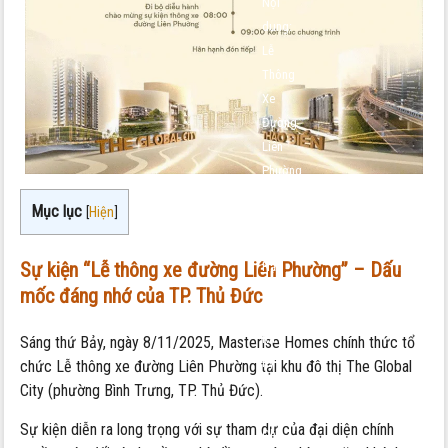
Nội
dung:
Lễ
Thông
Xe
Đường
Liên
Phường
–
Mục lục
[
Hiện
]
Dấu
Mốc
Sự kiện “Lễ thông xe đường Liên Phường” – Dấu
Hạ
Tầng
mốc đáng nhớ của TP. Thủ Đức
Mở
Ra
Sáng thứ Bảy, ngày 8/11/2025, Masterise Homes chính thức tổ
Kỷ
chức Lễ thông xe đường Liên Phường tại khu đô thị The Global
Nguyên
City (phường Bình Trưng, TP. Thủ Đức).
Mới
Sự kiện diễn ra long trọng với sự tham dự của đại diện chính
Cho