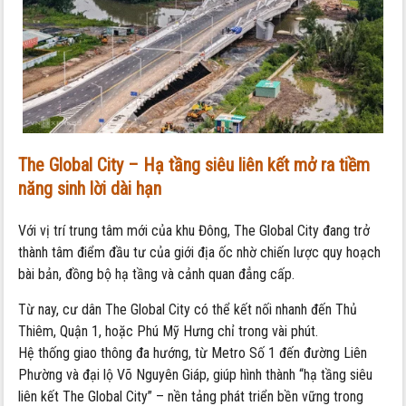
The Global City – Hạ tầng siêu liên kết mở ra tiềm
năng sinh lời dài hạn
Với vị trí trung tâm mới của khu Đông, The Global City đang trở
thành tâm điểm đầu tư của giới địa ốc nhờ chiến lược quy hoạch
bài bản, đồng bộ hạ tầng và cảnh quan đẳng cấp.
Từ nay, cư dân The Global City có thể kết nối nhanh đến Thủ
Thiêm, Quận 1, hoặc Phú Mỹ Hưng chỉ trong vài phút.
Hệ thống giao thông đa hướng, từ Metro Số 1 đến đường Liên
Phường và đại lộ Võ Nguyên Giáp, giúp hình thành “hạ tầng siêu
liên kết The Global City” – nền tảng phát triển bền vững trong