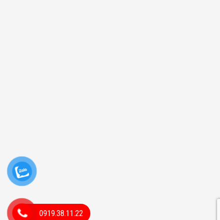
0919.38.11.22