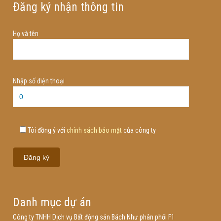
Đăng ký nhận thông tin
Họ và tên
Nhập số điện thoại
Tôi đồng ý với
chính sách bảo mật
của công ty
Danh mục dự án
Công ty TNHH Dịch vụ Bất động sản Bách Như phân phối F1