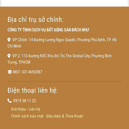
Địa chỉ trụ sở chính:
CÔNG TY TNHH DỊCH VỤ BẤT ĐỘNG SẢN BÁCH NHƯ
VP Chính: 14 Đường Lương Ngọc Quyến, Phường Phú Định, TP. Hồ
Chí Minh
VP 2: 110 Đường N3C Khu Đô Thị The Global City, Phường Bình
Trưng, TPHCM
MST: 0314692087
Điện thoại liên hệ:
0919.38.11.22
Giới thiệu
-
Liên hệ
Chính sách bảo mật
-
Điều kiện & Thỏa thuận