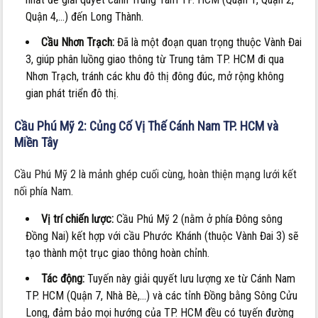
Quận 4,…) đến Long Thành.
Cầu Nhơn Trạch:
Đã là một đoạn quan trọng thuộc Vành Đai
3, giúp phân luồng giao thông từ Trung tâm TP. HCM đi qua
Nhơn Trạch, tránh các khu đô thị đông đúc, mở rộng không
gian phát triển đô thị.
Cầu Phú Mỹ 2: Củng Cố Vị Thế Cánh Nam TP. HCM và
Miền Tây
Cầu Phú Mỹ 2 là mảnh ghép cuối cùng, hoàn thiện mạng lưới kết
nối phía Nam.
Vị trí chiến lược:
Cầu Phú Mỹ 2 (nằm ở phía Đông sông
Đồng Nai) kết hợp với cầu Phước Khánh (thuộc Vành Đai 3) sẽ
tạo thành một trục giao thông hoàn chỉnh.
Tác động:
Tuyến này giải quyết lưu lượng xe từ Cánh Nam
TP. HCM (Quận 7, Nhà Bè,…) và các tỉnh Đồng bằng Sông Cửu
Long, đảm bảo mọi hướng của TP. HCM đều có tuyến đường