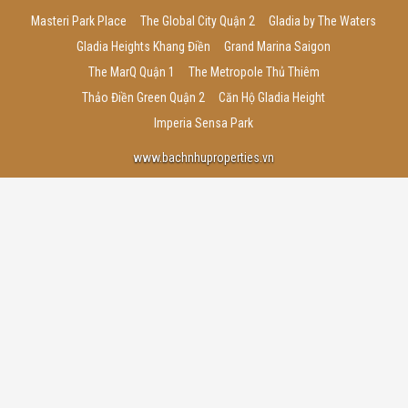
Masteri Park Place
The Global City Quận 2
Gladia by The Waters
Gladia Heights Khang Điền
Grand Marina Saigon
The MarQ Quận 1
The Metropole Thủ Thiêm
Thảo Điền Green Quận 2
Căn Hộ Gladia Height
Imperia Sensa Park
www.bachnhuproperties.vn