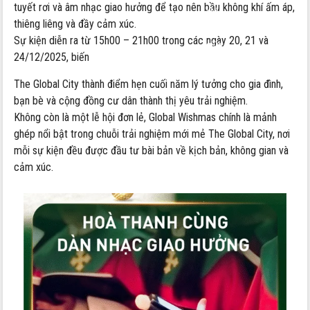
tuyết rơi và âm nhạc giao hưởng để tạo nên bầu không khí ấm áp,
châu
thiêng liêng và đầy cảm xúc.
Âu
Sự kiện diễn ra từ 15h00 – 21h00 trong các ngày 20, 21 và
giữa
24/12/2025, biến
lòng
TP.HCM
The Global City thành điểm hẹn cuối năm lý tưởng cho gia đình,
bạn bè và cộng đồng cư dân thành thị yêu trải nghiệm.
Không còn là một lễ hội đơn lẻ, Global Wishmas chính là mảnh
ghép nổi bật trong chuỗi trải nghiệm mới mẻ The Global City, nơi
mỗi sự kiện đều được đầu tư bài bản về kịch bản, không gian và
cảm xúc.