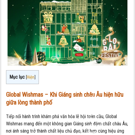
-
Tin
Tức
Nội
dung:
Chuỗi
trải
nghiệm
mới
mẻ
Mục lục
[
Hiện
]
The
Global
Global Wishmas – Khi Giáng sinh châu Âu hiện hữu
City:
giữa lòng thành phố
thắp
sáng
Tiếp nối hành trình khám phá văn hóa lễ hội toàn cầu, Global
mùa
Wishmas mang đến một không gian Giáng sinh đậm chất châu Âu,
Giáng
nơi ánh sáng trở thành chất liệu chủ đạo, kết hợp cùng hiệu ứng
sinh