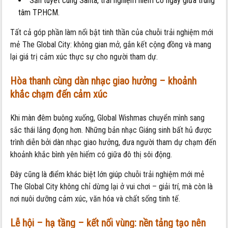
Săn tuyết cùng Santa, trải nghiệm hiếm có ngay giữa trung
tâm TP.HCM.
Tất cả góp phần làm nổi bật tinh thần của chuỗi trải nghiệm mới
mẻ The Global City: không gian mở, gắn kết cộng đồng và mang
lại giá trị cảm xúc thực sự cho người tham dự.
Hòa thanh cùng dàn nhạc giao hưởng – khoảnh
khắc chạm đến cảm xúc
Khi màn đêm buông xuống, Global Wishmas chuyển mình sang
sắc thái lắng đọng hơn. Những bản nhạc Giáng sinh bất hủ được
trình diễn bởi dàn nhạc giao hưởng, đưa người tham dự chạm đến
khoảnh khắc bình yên hiếm có giữa đô thị sôi động.
Đây cũng là điểm khác biệt lớn giúp chuỗi trải nghiệm mới mẻ
The Global City không chỉ dừng lại ở vui chơi – giải trí, mà còn là
nơi nuôi dưỡng cảm xúc, văn hóa và chất sống tinh tế.
Lễ hội – hạ tầng – kết nối vùng: nền tảng tạo nên