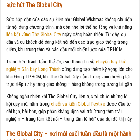
sức hút The Global City
Sức hấp dẫn của các sự kiện như Global Wishmas không chỉ đến
từ nội dung chương trình, mà còn nhờ lợi thế hạ tầng và khả năng
liên kết vùng The Global City
ngày càng hoàn thiện. Từ đây, cư
dân và du khách dễ dàng kết nối đến các trục giao thông trọng
điểm, khu trung tâm và các đầu mối chiến lược của TP.HCM.
Trong bức tranh tổng thể đó, các thông tin về
chuyến bay thử
nghiệm Sân bay Long Thành
cũng đang tạo thêm kỳ vọng lớn cho
khu Đông TP.HCM, khi The Global City nằm trong vùng hưởng lợi
trực tiếp từ hạ tầng giao thông – hàng không trong tương lai gần.
Không ngẫu nhiên khi The Global City liên tục tổ chức những lễ
hội quy mô, nằm trong
chuỗi sự kiện Global Festive
được đầu tư
dài hạn, bài bản, góp phần khẳng định vai trò “trung tâm trải
nghiệm – trung tâm kết nối – trung tâm lễ hội” của đại đô thị này.
The Global City – nơi mỗi cuối tuần đều là một hành