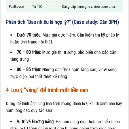
Penthouse
Từ 100
Đẳng cấp thượng lưu, view panorama.
Phân tích “Bao nhiêu là hợp lý?” (Case study: Căn 3PN)
Dưới 70 triệu:
Mức giá cực hiếm. Cần kiểm tra kỹ pháp lý
hoặc tình trạng nội thất.
70 – 80 triệu:
Mức giá thị trường, phổ biến cho các căn
tầng trung.
80 – 85 triệu:
Những căn “hoa hậu” tầng cao, view sông
trực diện, nội thất thiết kế riêng.
4 Lưu ý “vàng” để tránh mất tiền oan
Đừng để hình ảnh lung linh trên mạng đánh lừa, khi đi xem nhà hãy
nằm lòng các quy tắc sau:
Vị trí và Hướng nắng:
Hai căn cùng diện tích có thể chênh
nhau 5-10 triệu chỉ vì một căn bị nắng chiều trực diện hoặc