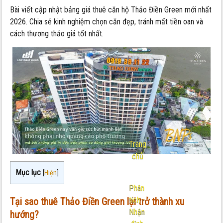
Bài viết cập nhật bảng giá thuê căn hộ Thảo Điền Green mới nhất
2026. Chia sẻ kinh nghiệm chọn căn đẹp, tránh mất tiền oan và
cách thương thảo giá tốt nhất.
Trang
chủ
-
Mục lục
[
Hiện
]
Phân
tích -
Tại sao thuê Thảo Điền Green lại trở thành xu
Nhận
hướng?