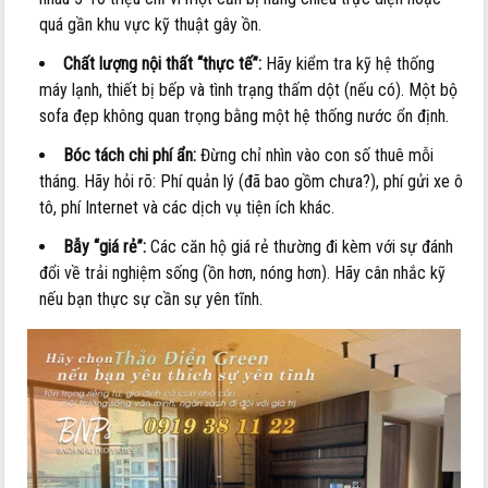
quá gần khu vực kỹ thuật gây ồn.
Chất lượng nội thất “thực tế”:
Hãy kiểm tra kỹ hệ thống
máy lạnh, thiết bị bếp và tình trạng thấm dột (nếu có). Một bộ
sofa đẹp không quan trọng bằng một hệ thống nước ổn định.
Bóc tách chi phí ẩn:
Đừng chỉ nhìn vào con số thuê mỗi
tháng. Hãy hỏi rõ: Phí quản lý (đã bao gồm chưa?), phí gửi xe ô
tô, phí Internet và các dịch vụ tiện ích khác.
Bẫy “giá rẻ”:
Các căn hộ giá rẻ thường đi kèm với sự đánh
đổi về trải nghiệm sống (ồn hơn, nóng hơn). Hãy cân nhắc kỹ
nếu bạn thực sự cần sự yên tĩnh.