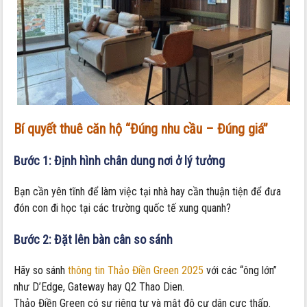
Bí quyết thuê căn hộ “Đúng nhu cầu – Đúng giá”
Bước 1: Định hình chân dung nơi ở lý tưởng
Bạn cần yên tĩnh để làm việc tại nhà hay cần thuận tiện để đưa
đón con đi học tại các trường quốc tế xung quanh?
Bước 2: Đặt lên bàn cân so sánh
Hãy so sánh
thông tin Thảo Điền Green 2025
với các “ông lớn”
như D’Edge, Gateway hay Q2 Thao Dien.
Thảo Điền Green có sự riêng tư và mật độ cư dân cực thấp.