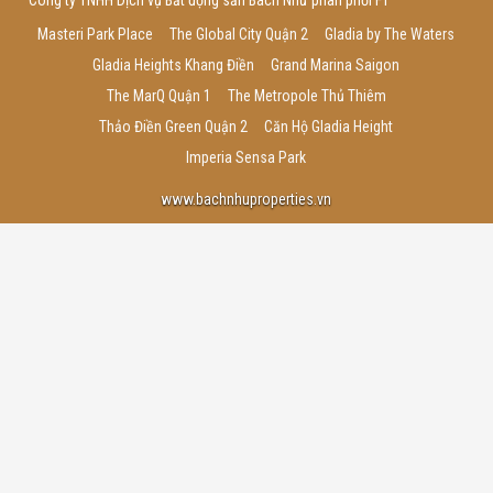
Công ty TNHH Dịch vụ Bất động sản Bách Như phân phối F1
Masteri Park Place
The Global City Quận 2
Gladia by The Waters
Gladia Heights Khang Điền
Grand Marina Saigon
The MarQ Quận 1
The Metropole Thủ Thiêm
Thảo Điền Green Quận 2
Căn Hộ Gladia Height
Imperia Sensa Park
www.bachnhuproperties.vn