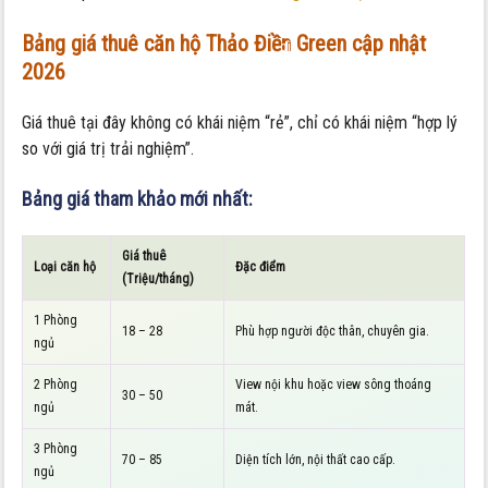
những
Bảng giá thuê căn hộ Thảo Điền Green cập nhật
gì
2026
Giá thuê tại đây không có khái niệm “rẻ”, chỉ có khái niệm “hợp lý
so với giá trị trải nghiệm”.
Bảng giá tham khảo mới nhất:
Giá thuê
Loại căn hộ
Đặc điểm
(Triệu/tháng)
1 Phòng
18 – 28
Phù hợp người độc thân, chuyên gia.
ngủ
2 Phòng
View nội khu hoặc view sông thoáng
30 – 50
ngủ
mát.
3 Phòng
70 – 85
Diện tích lớn, nội thất cao cấp.
ngủ