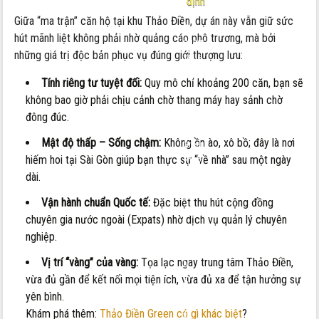
định
Giữa “ma trận” căn hộ tại khu Thảo Điền, dự án này vẫn giữ sức
Nội
hút mãnh liệt không phải nhờ quảng cáo phô trương, mà bởi
dung:
những giá trị độc bản phục vụ đúng giới thượng lưu:
Thuê
căn
Tính riêng tư tuyệt đối:
Quy mô chỉ khoảng 200 căn, bạn sẽ
hộ
không bao giờ phải chịu cảnh chờ thang máy hay sảnh chờ
Thảo
đông đúc.
Điền
Mật độ thấp – Sống chậm:
Không ồn ào, xô bồ; đây là nơi
Green
hiếm hoi tại Sài Gòn giúp bạn thực sự “về nhà” sau một ngày
2026:
dài.
Giá
bao
Vận hành chuẩn Quốc tế:
Đặc biệt thu hút cộng đồng
nhiêu
chuyên gia nước ngoài (Expats) nhờ dịch vụ quản lý chuyên
là
nghiệp.
hợp
Vị trí “vàng” của vàng:
Tọa lạc ngay trung tâm Thảo Điền,
lý
vừa đủ gần để kết nối mọi tiện ích, vừa đủ xa để tận hưởng sự
&
yên bình.
Lưu
Khám phá thêm:
Thảo Điền Green có gì khác biệt
?
ý