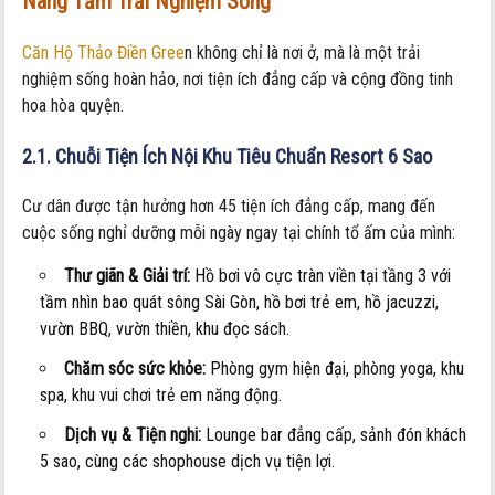
Nâng Tầm Trải Nghiệm Sống
Căn Hộ Thảo Điền Gree
n không chỉ là nơi ở, mà là một trải
nghiệm sống hoàn hảo, nơi tiện ích đẳng cấp và cộng đồng tinh
hoa hòa quyện.
2.1. Chuỗi Tiện Ích Nội Khu Tiêu Chuẩn Resort 6 Sao
Cư dân được tận hưởng hơn 45 tiện ích đẳng cấp, mang đến
cuộc sống nghỉ dưỡng mỗi ngày ngay tại chính tổ ấm của mình:
Thư giãn & Giải trí:
Hồ bơi vô cực tràn viền tại tầng 3 với
tầm nhìn bao quát sông Sài Gòn, hồ bơi trẻ em, hồ jacuzzi,
vườn BBQ, vườn thiền, khu đọc sách.
Chăm sóc sức khỏe:
Phòng gym hiện đại, phòng yoga, khu
spa, khu vui chơi trẻ em năng động.
Dịch vụ & Tiện nghi:
Lounge bar đẳng cấp, sảnh đón khách
5 sao, cùng các shophouse dịch vụ tiện lợi.