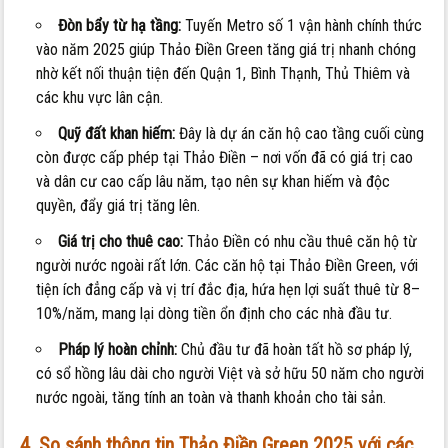
Đòn bẩy từ hạ tầng:
Tuyến Metro số 1 vận hành chính thức
vào năm 2025 giúp Thảo Điền Green tăng giá trị nhanh chóng
nhờ kết nối thuận tiện đến Quận 1, Bình Thạnh, Thủ Thiêm và
các khu vực lân cận.
Quỹ đất khan hiếm:
Đây là dự án căn hộ cao tầng cuối cùng
còn được cấp phép tại Thảo Điền – nơi vốn đã có giá trị cao
và dân cư cao cấp lâu năm, tạo nên sự khan hiếm và độc
quyền, đẩy giá trị tăng lên.
Giá trị cho thuê cao:
Thảo Điền có nhu cầu thuê căn hộ từ
người nước ngoài rất lớn. Các căn hộ tại Thảo Điền Green, với
tiện ích đẳng cấp và vị trí đắc địa, hứa hẹn lợi suất thuê từ 8–
10%/năm, mang lại dòng tiền ổn định cho các nhà đầu tư.
Pháp lý hoàn chỉnh:
Chủ đầu tư đã hoàn tất hồ sơ pháp lý,
có sổ hồng lâu dài cho người Việt và sở hữu 50 năm cho người
nước ngoài, tăng tính an toàn và thanh khoản cho tài sản.
4. So sánh thông tin Thảo Điền Green 2025 với các