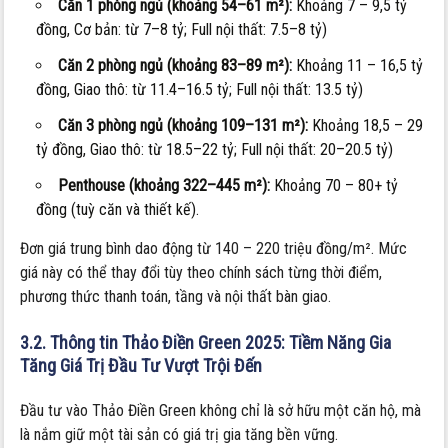
Căn 1 phòng ngủ (khoảng 54–61 m²):
Khoảng 7 – 9,5 tỷ
đồng, Cơ bản: từ 7–8 tỷ; Full nội thất: 7.5–8 tỷ)
Căn 2 phòng ngủ (khoảng 83–89 m²):
Khoảng 11 – 16,5 tỷ
đồng, Giao thô: từ 11.4–16.5 tỷ; Full nội thất: 13.5 tỷ)
Căn 3 phòng ngủ (khoảng 109–131 m²):
Khoảng 18,5 – 29
tỷ đồng, Giao thô: từ 18.5–22 tỷ; Full nội thất: 20–20.5 tỷ)
Penthouse (khoảng 322–445 m²):
Khoảng 70 – 80+ tỷ
đồng (tuỳ căn và thiết kế).
Đơn giá trung bình dao động từ 140 – 220 triệu đồng/m². Mức
giá này có thể thay đổi tùy theo chính sách từng thời điểm,
phương thức thanh toán, tầng và nội thất bàn giao.
3.2. Thông tin Thảo Điền Green 2025: Tiềm Năng Gia
Tăng Giá Trị Đầu Tư Vượt Trội Đến
Đầu tư vào Thảo Điền Green không chỉ là sở hữu một căn hộ, mà
là nắm giữ một tài sản có giá trị gia tăng bền vững.