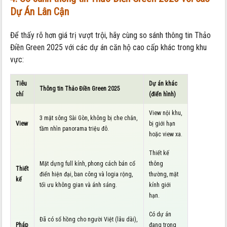
Dự Án Lân Cận
Để thấy rõ hơn giá trị vượt trội, hãy cùng so sánh thông tin Thảo
Điền Green 2025 với các dự án căn hộ cao cấp khác trong khu
vực:
Tiêu
Dự án khác
Thông tin Thảo Điền Green 2025
chí
(điển hình)
View nội khu,
3 mặt sông Sài Gòn, không bị che chắn,
View
bị giới hạn
tầm nhìn panorama triệu đô.
hoặc view xa.
Thiết kế
Mặt dựng full kính, phong cách bán cổ
thông
Thiết
điển hiện đại, ban công và logia rộng,
thường, mặt
kế
tối ưu không gian và ánh sáng.
kính giới
hạn.
Có dự án
Đã có sổ hồng cho người Việt (lâu dài),
Pháp
đang trong