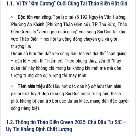
1.1. Vị Trí “Kim Cương” Cuối Cùng Tại Thảo Điền Đắt Giá
Độc tôn ven sông:
Tọa lạc tại số 192 Nguyễn Văn Hưởng,
Phường An Khánh (Phường Thảo Điền cũ), TP. Thủ Đức, Thảo
Điền Green là “viên ngọc cuối cùng” ven sông Sài Gòn tại khu
vực Thảo Điền – nơi hội tụ cộng đồng chuyên gia và giới
thượng lưu.
Dự án sở hữu thế đất ven sông Sài Gòn với địa thế “cận giang
– cận lộ – cận thị” hiếm có. Theo phong thủy, yếu tố “thủy
quản tài” này không chỉ mang lại không khí mát mẻ mà còn
tượng trưng cho sự vượng tài, may mắn.
Tầm nhìn triệu đô:
Hầu hết các căn hộ sở hữu tầm nhìn
panorama tuyệt đẹp ra sông Sài Gòn hoặc trung tâm thành
phố, không bị cản trở bởi các dự án khác, mang đến đặc quyền
sống riêng biệt.
1.2. Thông tin Thảo Điền Green 2025: Chủ Đầu Tư SIC –
Uy Tín Khẳng Định Chất Lượng