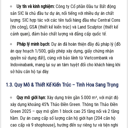
Uy tín và kinh nghiệm:
Công ty Cổ phần Đầu tư Bất động
sản SIC là chủ đầu tư dự án, nổi tiếng với nhiều dự án chất
lượng. SIC hợp tác với các tên tuổi hàng đầu như Central Cons
(thi công), GSA (thiết kế kiến trúc) và Land Sculptor (thiết kế
cảnh quan), đảm bảo chất lượng và đẳng cấp quốc tế.
Pháp lý minh bạch:
Dự án đã hoàn thiện đầy đủ pháp lý (đồ
án quy hoạch 1/500, giấy phép xây dựng, giấy chứng nhận
quyền sử dụng đất), cùng với bảo lãnh từ Vietcombank và
Indovinabank, mang lại sự an tâm tuyệt đối cho khách hàng khi
sở hữu căn hộ tại đây.
1.3. Quy Mô & Thiết Kế Kiến Trúc – Tinh Hoa Sang Trọng
Quy mô giới hạn:
Xây dựng trên gần 5.000 m², với mật độ
xây dựng khoảng 45% Thảo Điền Green. Thông tin Thảo Điền
Green 2025 – quy mô gồm 1 block cao 25 tầng nổi và 2 tầng
hầm. Dự án cung cấp số lượng căn hộ giới hạn (204 căn hộ
cao cấp và 9 shophouse), hướng đến sự riêng tư và tiện nghi