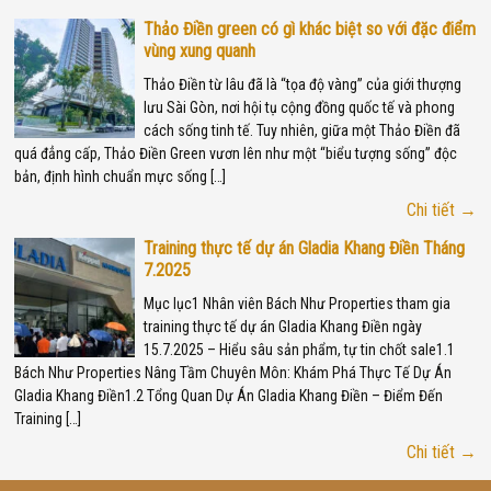
Thảo Điền green có gì khác biệt so với đặc điểm
vùng xung quanh
Thảo Điền từ lâu đã là “tọa độ vàng” của giới thượng
lưu Sài Gòn, nơi hội tụ cộng đồng quốc tế và phong
cách sống tinh tế. Tuy nhiên, giữa một Thảo Điền đã
quá đẳng cấp, Thảo Điền Green vươn lên như một “biểu tượng sống” độc
bản, định hình chuẩn mực sống […]
Chi tiết →
Training thực tế dự án Gladia Khang Điền Tháng
7.2025
Mục lục1 Nhân viên Bách Như Properties tham gia
training thực tế dự án Gladia Khang Điền ngày
15.7.2025 – Hiểu sâu sản phẩm, tự tin chốt sale1.1
Bách Như Properties Nâng Tầm Chuyên Môn: Khám Phá Thực Tế Dự Án
Gladia Khang Điền1.2 Tổng Quan Dự Án Gladia Khang Điền – Điểm Đến
Training […]
Chi tiết →