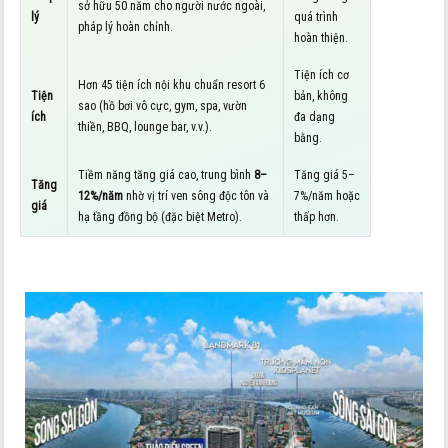
sở hữu 50 năm cho người nước ngoài,
lý
quá trình
pháp lý hoàn chỉnh.
hoàn thiện.
Tiện ích cơ
Hơn 45 tiện ích nội khu chuẩn resort 6
Tiện
bản, không
sao (hồ bơi vô cực, gym, spa, vườn
ích
đa dạng
thiền, BBQ, lounge bar, v.v.).
bằng.
Tiềm năng tăng giá cao, trung bình
8–
Tăng giá 5–
Tăng
12%/năm
nhờ vị trí ven sông độc tôn và
7%/năm hoặc
giá
hạ tầng đồng bộ (đặc biệt Metro).
thấp hơn.