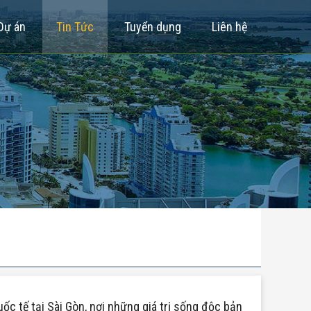
Dự án
Tin Tức
Tuyển dụng
Liên hệ
ốc tế tại Sài Gòn, nơi những giá trị sống độc bản