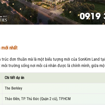
n mới nhất
n trúc đơn thuần mà là một biểu tượng mới của SonKim Land tại k
môi trường sống nơi mỗi cá nhân được là chính mình, giữa một
Chi tiết dự án
The Berkley
Thảo Điền, TP. Thủ Đức (Quận 2 cũ), TP.HCM