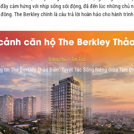
 đầy cảm hứng với nhịp sống sôi động, đã đến lúc những chủ 
 đông. The Berkley chính là câu trả lời hoàn hảo cho hành trì
Trang chủ
-
Tin Tức
g tin The Berkley Thảo Điền: Tuyệt Tác Sống Riêng Giữa Tâm 