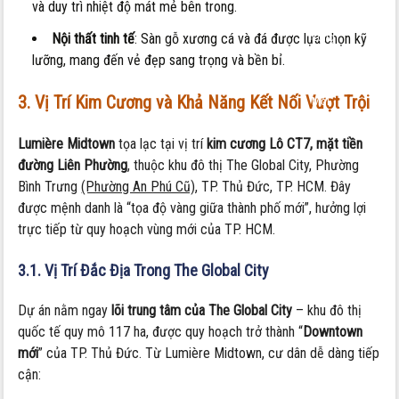
và duy trì nhiệt độ mát mẻ bên trong.
Giữa
Lòng
Nội thất tinh tế
: Sàn gỗ xương cá và đá được lựa chọn kỹ
Thành
lưỡng, mang đến vẻ đẹp sang trọng và bền bỉ.
Phố
3. Vị Trí Kim Cương và Khả Năng Kết Nối Vượt Trội
Mới
Lumière Midtown
tọa lạc tại vị trí
kim cương Lô CT7, mặt tiền
đường Liên Phường
, thuộc khu đô thị The Global City, Phường
Bình Trưng
(Phường An Phú Cũ)
, TP. Thủ Đức, TP. HCM. Đây
được mệnh danh là “tọa độ vàng giữa thành phố mới”, hưởng lợi
trực tiếp từ quy hoạch vùng mới của TP. HCM.
3.1. Vị Trí Đắc Địa Trong The Global City
Dự án nằm ngay
lõi trung tâm của The Global City
– khu đô thị
quốc tế quy mô 117 ha, được quy hoạch trở thành “
Downtown
mới
” của TP. Thủ Đức. Từ Lumière Midtown, cư dân dễ dàng tiếp
cận: