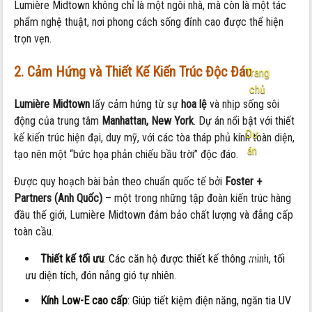
Lumière Midtown không chỉ là một ngôi nhà, mà còn là một tác
phẩm nghệ thuật, nơi phong cách sống đỉnh cao được thể hiện
trọn vẹn.
2. Cảm Hứng và Thiết Kế Kiến Trúc Độc Đáo
Trang
chủ
Lumière Midtown
lấy cảm hứng từ sự
hoa lệ
và nhịp sống sôi
-
động của trung tâm
Manhattan, New York
. Dự án nổi bật với thiết
Dự
kế kiến trúc hiện đại, duy mỹ, với các tòa tháp phủ kính toàn diện,
án
tạo nên một “bức họa phản chiếu bầu trời” độc đáo.
Nội
Được quy hoạch bài bản theo chuẩn quốc tế bởi
Foster +
dung:
Partners (Anh Quốc)
– một trong những tập đoàn kiến trúc hàng
Lumière
đầu thế giới, Lumière Midtown đảm bảo chất lượng và đẳng cấp
Midtown:
toàn cầu.
Biểu
Tượng
Thiết kế tối ưu
: Các căn hộ được thiết kế thông minh, tối
Sống
ưu diện tích, đón nắng gió tự nhiên.
Đẳng
Kính Low-E cao cấp
: Giúp tiết kiệm điện năng, ngăn tia UV
Cấp