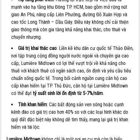
mạnh vào hạ tầng khu Đông TP. HCM, bao gồm mở rộng nút
giao An Phú, nâng cấp Liên Phường, đường Đỗ Xuân Hợp và
cao tốc Long Thành – Dầu Giây. Điều này không chỉ cải thiện
giao thông mà còn gia tăng khả năng khai thác, cho thuê và
chuyển nhượng.
Giá trị khai thác cao
: Liền kề khu dân cư quốc tế Thảo Điền,
nơi tập trung cộng đồng người nước ngoài và chuyên gia cao
cấp, Lumière Midtown có lợi thế vượt trội về khả năng cho
thuê với khách thuê có ngân sách cao, ổn định và yêu cầu tiêu
chuẩn sống quốc tế. Trong bối cảnh nguồn cung căn hộ cao
cấp khan hiếm tại TP. Thủ Đức, căn hộ tại Lumière Midtown
có thể đạt
tỷ suất sinh lời ổn định từ 5-7%/năm
.
Tính khan hiếm
: Các bất động sản ven sông hoặc cạnh
kênh đào có giá trị cao hơn 40% so với các loại hình khác do
quỹ đất đặc biệt này không dễ tìm thấy, mang lại giá trị khan
hiếm và tài lộc.
Lumière Midtown
không chỉ là một nơi an cư mà còn là biểu