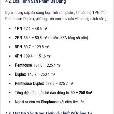
4.2. Loại Hình Sản Phẩm Đa Dạng
Dự án cung cấp đa dạng loại hình sản phẩm, từ căn hộ 1PN đến
Penthouse Duplex, phù hợp với mọi nhu cầu và phong cách sống:
1PN
: 47.4 – 48.6 m²
2PN
: 65.5 – 80.8 m² (chiếm 53% tổng số căn)
3PN
: 89.7 – 129.8 m²
4PN
: 109.4 – 151.6 m²
Penthouse
: 161.0 – 225.4 m²
Duplex
: 146.7 – 250.4 m²
Penthouse Duplex
: 238.9 – 325.7 m²
Tổng diện tích căn hộ dao động từ
50 – 258.8m²
.
Ngoài ra còn có
Shophouse
với diện tích lớn.
4.3. Mật Độ Xây Dựng Thấp và Thiết Kế Riêng Tư