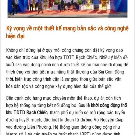
Kỳ vọng về một thiết kế mang bản sắc và công nghệ
hiện đại
Không chỉ dừng lại ở quy mô,
công chúng còn đặt kỳ vọng cao
vào kiến trúc của Khu liên hợp TDTT Rạch Chiếc.
Nhiều ý kiến đề
xuất sân vận động chính nên được thiết kế có mái che di động để
thích ứng với thời tiết mưa nắng thất thường của Sài Gòn.
Đồng
thời,
kiến trúc công trình cần là sự giao thoa giữa bản sắc văn
hóa dân tộc và công nghệ xây dựng hiện đại của thế giới.
Bên cạnh các hạng mục chuyên môn thể thao,
dự án còn tích
hợp hệ thống hạ tầng kết nối đồng bộ.
Sau
lễ khởi công động thổ
khu TDTD Rạch Chiếc
,
thành phố dự kiến sẽ mở rộng các tuyến
đường huyết mạch,
đặc biệt là đoạn từ đường Võ Nguyên Giáp
vào đường Liên Phường.
Hệ thống giao thông công cộng như
Metro số 1 và các tuyến xe buýt nhanh (BRT) cũng được tính