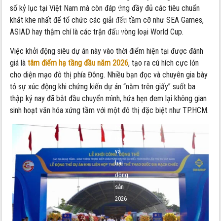
số kỷ lục tại Việt Nam mà còn đáp ứng đầy đủ các tiêu chuẩn
công
khắt khe nhất để tổ chức các giải đấu tầm cỡ như SEA Games,
động
ASIAD hay thậm chí là các trận đấu vòng loại World Cup.
thổ
khu
Việc khởi động siêu dự án này vào thời điểm hiện tại được đánh
TDTD
giá là
tâm điểm hạ tầng đầu năm 2026
,
tạo ra cú hích cực lớn
Rạch
cho diện mạo đô thị phía Đông.
Nhiều bạn đọc và chuyên gia bày
Chiếc:
tỏ sự xúc động khi chứng kiến dự án “nằm trên giấy” suốt ba
Cú
thập kỷ nay đã bắt đầu chuyển mình,
hứa hẹn đem lại không gian
hích
sinh hoạt văn hóa xứng tầm với một đô thị đặc biệt như TP.
HCM.
cho
hạ
tầng
và
bất
động
sản
2026