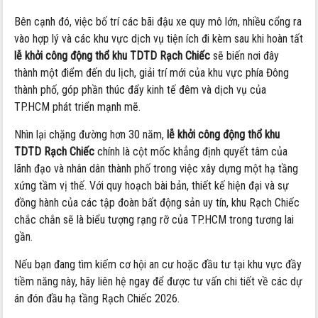
Bên cạnh đó,
việc bố trí các bãi đậu xe quy mô lớn,
nhiều cổng ra
vào hợp lý và các khu vực dịch vụ tiện ích đi kèm sau khi hoàn tất
lễ khởi công động thổ khu TDTD Rạch Chiếc
sẽ biến nơi đây
thành một điểm đến du lịch,
giải trí mới của khu vực phía Đông
thành phố,
góp phần thúc đẩy kinh tế đêm và dịch vụ của
TP.
HCM phát triển mạnh mẽ.
Nhìn lại chặng đường hơn 30 năm,
lễ khởi công động thổ khu
TDTD Rạch Chiếc
chính là cột mốc khẳng định quyết tâm của
lãnh đạo và nhân dân thành phố trong việc xây dựng một hạ tầng
xứng tầm vị thế.
Với quy hoạch bài bản,
thiết kế hiện đại và sự
đồng hành của các tập đoàn bất động sản uy tín,
khu Rạch Chiếc
chắc chắn sẽ là biểu tượng rạng rỡ của TP.
HCM trong tương lai
gần.
Nếu bạn đang tìm kiếm cơ hội an cư hoặc đầu tư tại khu vực đầy
tiềm năng này,
hãy liên hệ ngay để được tư vấn chi tiết về các dự
án đón đầu hạ tầng Rạch Chiếc 2026.