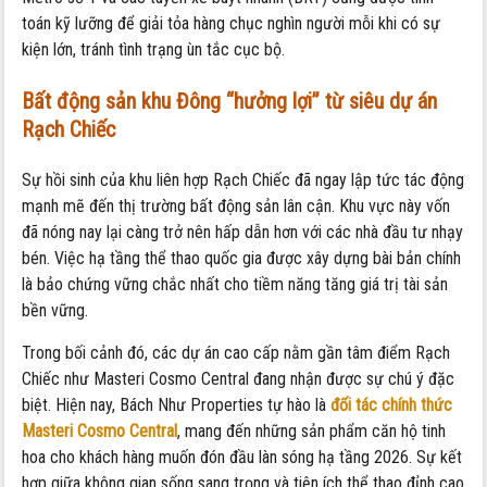
toán kỹ lưỡng để giải tỏa hàng chục nghìn người mỗi khi có sự
kiện lớn,
tránh tình trạng ùn tắc cục bộ.
Bất động sản khu Đông “hưởng lợi” từ siêu dự án
Rạch Chiếc
Sự hồi sinh của khu liên hợp Rạch Chiếc đã ngay lập tức tác động
mạnh mẽ đến thị trường bất động sản lân cận.
Khu vực này vốn
đã nóng nay lại càng trở nên hấp dẫn hơn với các nhà đầu tư nhạy
bén.
Việc hạ tầng thể thao quốc gia được xây dựng bài bản chính
là bảo chứng vững chắc nhất cho tiềm năng tăng giá trị tài sản
bền vững.
Trong bối cảnh đó,
các dự án cao cấp nằm gần tâm điểm Rạch
Chiếc như Masteri Cosmo Central đang nhận được sự chú ý đặc
biệt.
Hiện nay,
Bách Như Properties tự hào là
đối tác chính thức
Masteri Cosmo Central
,
mang đến những sản phẩm căn hộ tinh
hoa cho khách hàng muốn đón đầu làn sóng hạ tầng 2026.
Sự kết
hợp giữa không gian sống sang trọng và tiện ích thể thao đỉnh cao