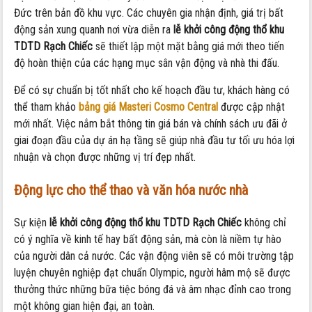
Đức trên bản đồ khu vực.
Các chuyên gia nhận định,
giá trị bất
động sản xung quanh nơi vừa diễn ra
lễ khởi công động thổ khu
TDTD Rạch Chiếc
sẽ thiết lập một mặt bằng giá mới theo tiến
độ hoàn thiện của các hạng mục sân vận động và nhà thi đấu.
Để có sự chuẩn bị tốt nhất cho kế hoạch đầu tư,
khách hàng có
thể tham khảo
bảng giá Masteri Cosmo Central
được cập nhật
mới nhất.
Việc nắm bắt thông tin giá bán và chính sách ưu đãi ở
giai đoạn đầu của dự án hạ tầng sẽ giúp nhà đầu tư tối ưu hóa lợi
nhuận và chọn được những vị trí đẹp nhất.
Động lực cho thể thao và văn hóa nước nhà
Sự kiện
lễ khởi công động thổ khu TDTD Rạch Chiếc
không chỉ
có ý nghĩa về kinh tế hay bất động sản,
mà còn là niềm tự hào
của người dân cả nước.
Các vận động viên sẽ có môi trường tập
luyện chuyên nghiệp đạt chuẩn Olympic,
người hâm mộ sẽ được
thưởng thức những bữa tiệc bóng đá và âm nhạc đỉnh cao trong
một không gian hiện đại,
an toàn.