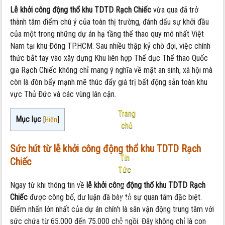
Lễ khởi công động thổ khu TDTD Rạch Chiếc
vừa qua đã trở
thành tâm điểm chú ý của toàn thị trường, đánh dấu sự khởi đầu
của một trong những dự án hạ tầng thể thao quy mô nhất Việt
Nam tại khu Đông TP.HCM. Sau nhiều thập kỷ chờ đợi, việc chính
thức bắt tay vào xây dựng Khu liên hợp Thể dục Thể thao Quốc
gia Rạch Chiếc không chỉ mang ý nghĩa về mặt an sinh, xã hội mà
còn là đòn bẩy mạnh mẽ thúc đẩy giá trị bất động sản toàn khu
vực Thủ Đức và các vùng lân cận.
Trang
Mục lục
[
Hiện
]
chủ
-
Sức hút từ lễ khởi công động thổ khu TDTD Rạch
Tin
Chiếc
Tức
Ngay từ khi thông tin về
lễ khởi công động thổ khu TDTD Rạch
Nội
Chiếc
được công bố,
dư luận đã bày tỏ sự quan tâm đặc biệt.
dung:
Điểm nhấn lớn nhất của dự án chính là sân vận động trung tâm với
Lễ
sức chứa từ 65.
000 đến 75.
000 chỗ ngồi.
Đây không chỉ là con
khởi