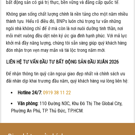
bất động sản có giá trị thực, bền vững và đẳng cấp quốc tế.
Không gian sống chất lượng chính là nền tảng cho một năm nhiều
thành tựu. Hiểu rõ điều đó, BNPs luôn chú trọng tư vấn những
ngôi nhà không chỉ để ở mà còn là nơi nuôi dưỡng tinh thần, nơi
mỗi mét vuông đều dệt nên ký ức gia đình hạnh phúc. Với mã lực
khởi mã đầy năng lượng, chúng tôi sẵn sàng giúp quý khách hàng
đón nhận trọn vẹn may mắn và tài lộc trong năm mới.
LIÊN HỆ TƯ VẤN ĐẦU TƯ BẤT ĐỘNG SẢN ĐẦU XUÂN 2026
Để nhận thông tin quỹ căn ngoại giao đẹp nhất và chính sách ưu
đãi nhân dịp khai trương đầu năm, quý khách hàng vui lòng liên hệ:
Hotline 24/7:
0919 38 11 22
Văn phòng:
110 Đường N3C, Khu Đô Thị The Global City,
Phường An Phú, TP. Thủ Đức, TP.HCM.