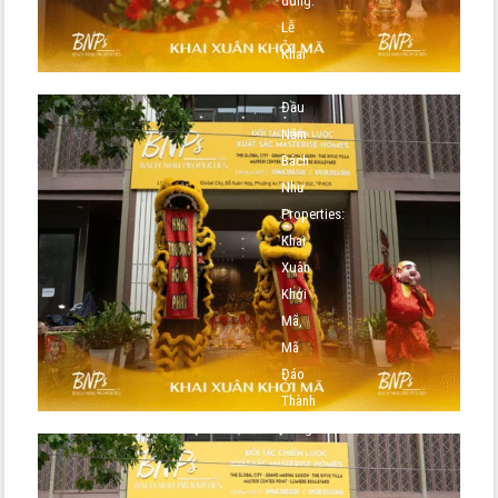
dung:
Lễ
Khai
Trương
Đầu
Năm
Bách
Như
Properties:
Khai
Xuân
Khởi
Mã,
Mã
Đáo
Thành
Công