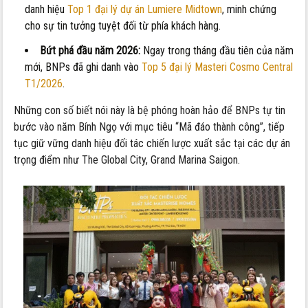
danh hiệu
Top 1 đại lý dự án Lumiere Midtown
, minh chứng
cho sự tin tưởng tuyệt đối từ phía khách hàng.
Bứt phá đầu năm 2026:
Ngay trong tháng đầu tiên của năm
mới, BNPs đã ghi danh vào
Top 5 đại lý Masteri Cosmo Central
T1/2026
.
Những con số biết nói này là bệ phóng hoàn hảo để BNPs tự tin
bước vào năm Bính Ngọ với mục tiêu “Mã đáo thành công”, tiếp
tục giữ vững danh hiệu đối tác chiến lược xuất sắc tại các dự án
trọng điểm như The Global City, Grand Marina Saigon.