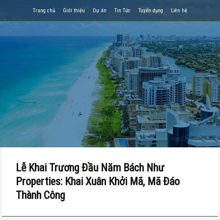
Trang chủ
Giới thiệu
Dự án
Tin Tức
Tuyển dụng
Liên hệ
Lễ Khai Trương Đầu Năm Bách Như
Properties: Khai Xuân Khởi Mã, Mã Đáo
Thành Công