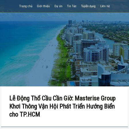
Trang chủ
Giới thiệu
Dự án
Tin Tức
Tuyển dụng
Liên hệ
Lễ Động Thổ Cầu Cần Giờ: Masterise Group
Khơi Thông Vận Hội Phát Triển Hướng Biển
cho TP.HCM