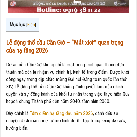
dung:
Lễ
Động
Thổ
Mục lục
[
Hiện
]
Cầu
Cần
Lễ động thổ cầu Cần Giờ – “Mắt xích” quan trọng
Giờ:
của hạ tầng 2026
Masterise
Group
Dự án cầu Cần Giờ không chỉ là một công trình giao thông đơn
Khơi
thuần mà còn là nhiệm vụ chính trị, kinh tế trọng điểm. Được khởi
Thông
công ngay trong dịp chào mừng Đại hội Đảng toàn quốc lần thứ
Vận
XIV, Lễ động thổ cầu Cần Giờ khẳng định quyết tâm của chính
Hội
quyền và sự đồng hành của khối tư nhân trong việc thực hiện Quy
Phát
hoạch chung Thành phố đến năm 2040, tầm nhìn 2060.
Triển
Hướng
Đây chính là
Tâm điểm hạ tầng đầu năm 2026
, đánh dấu sự
Biển
chuyển dịch mạnh mẽ từ mô hình đô thị tập trung sang đa cực,
cho
hướng biển.
TP.HCM