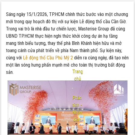
Sáng ngày 15/1/2026, TP.HCM chính thức bước vào một chương
mới trong quy hoạch đô thị với sự kiện Lễ động thổ cầu Cần Giờ.
Trong vai trò là nhà đầu tư chiến lược, Masterise Group đã cùng
UBND TP.HCM thực hiện nghi thức khởi công dự án hạ tầng
mang tính biểu tượng, thay thế phà Bình Khánh hiện hữu và mở
toang cánh cửa phát triển về phía Nam thành phố. Sự kiện này,
cùng với
Lễ động thổ Cầu Phú Mỹ 2
diễn ra cùng ngày, đã tạo nên
một làn sóng hưng phấn mạnh mẽ cho toàn thị trường bất động
Trang
sản.
chủ
-
Phân
tích -
Nhận
định
Nội