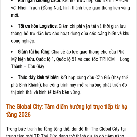
Rút ngắn khoảng cách:
Kết nối trực tiếp khu Nam TP.HCM
với Nhơn Trạch (Đồng Nai), hình thành trục giao thông liên vùng
mới.
Tối ưu hóa Logistics:
Giảm chi phí vận tải và thời gian lưu
thông, hỗ trợ đắc lực cho hoạt động của các cảng biển và khu
công nghiệp.
Giảm tải hạ tầng:
Chia sẻ áp lực giao thông cho cầu Phú
Mỹ hiện hữu, Quốc lộ 1, Quốc lộ 51 và cao tốc TP.HCM – Long
Thành – Dầu Giây.
Thúc đẩy kinh tế biển:
Kết hợp cùng cầu Cần Giờ (thay thế
phà Bình Khánh), hai công trình này mở ra hướng phát triển đô
thị sinh thái và kinh tế biển bền vững.
The Global City: Tâm điểm hưởng lợi trực tiếp từ hạ
tầng 2026
Trong bức tranh hạ tầng tổng thể, đại đô thị The Global City tại
trung tâm mới TP. Thủ Đức đang trở thành dự án có tiềm năng