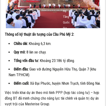
Triển
Hạ
Tầng
Quốc
Gia
Thông số kỹ thuật ấn tượng của Cầu Phú Mỹ 2:
Chiều dài:
Khoảng 6,3 km.
Quy mô:
8 làn xe chạy.
Tổng vốn đầu tư:
Khoảng 23.186 tỷ đồng.
Điểm đầu:
Giao với đường Nguyễn Hữu Thọ, Quận 7 (khu
Nam TP.HCM).
Điểm cuối:
Xã Đại Phước, huyện Nhơn Trạch, tỉnh Đồng Nai.
Việc triển khai dự án theo mô hình PPP (hợp tác công tư) – hợp
đồng BT đã minh chứng cho năng lực tài chính và quản trị dự án
vượt trội của Masterise Group.