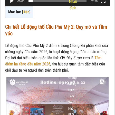
Nhận
00:00
02:58
định
Mục lục
[
Hiện
]
Nội
dung:
Chi tiết Lễ động thổ Cầu Phú Mỹ 2: Quy mô và Tầm
Lễ
vóc
Động
Thổ
Lễ động thổ Cầu Phú Mỹ 2 diễn ra trong không khí phấn khởi của
Cầu
những ngày đầu năm 2026, là hoạt động trọng điểm chào mừng
Phú
Đại hội đại biểu toàn quốc lần thứ XIV. Đây được xem là
Tâm
Mỹ
điểm hạ tầng đầu năm 2026
, thu hút sự quan tâm đặc biệt của
2:
giới đầu tư và người dân toàn thành phố.
Masterise
Group
Khẳng
Định
Tầm
Vóc
Nhà
Phát