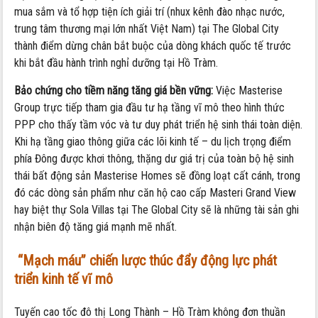
mua sắm và tổ hợp tiện ích giải trí (nhux kênh đào nhạc nước,
trung tâm thương mại lớn nhất Việt Nam) tại The Global City
thành điểm dừng chân bắt buộc của dòng khách quốc tế trước
khi bắt đầu hành trình nghỉ dưỡng tại Hồ Tràm.
Bảo chứng cho tiềm năng tăng giá bền vững:
Việc Masterise
Group trực tiếp tham gia đầu tư hạ tầng vĩ mô theo hình thức
PPP cho thấy tầm vóc và tư duy phát triển hệ sinh thái toàn diện.
Khi hạ tầng giao thông giữa các lõi kinh tế – du lịch trọng điểm
phía Đông được khơi thông, thặng dư giá trị của toàn bộ hệ sinh
thái bất động sản Masterise Homes sẽ đồng loạt cất cánh, trong
đó các dòng sản phẩm như căn hộ cao cấp Masteri Grand View
hay biệt thự Sola Villas tại The Global City sẽ là những tài sản ghi
nhận biên độ tăng giá mạnh mẽ nhất.
“Mạch máu” chiến lược thúc đẩy động lực phát
triển kinh tế vĩ mô
Tuyến cao tốc đô thị Long Thành – Hồ Tràm không đơn thuần