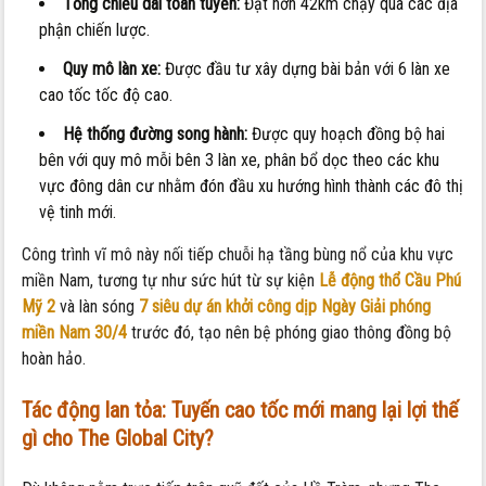
Tổng chiều dài toàn tuyến:
Đạt hơn 42km chạy qua các địa
phận chiến lược.
Quy mô làn xe:
Được đầu tư xây dựng bài bản với 6 làn xe
cao tốc tốc độ cao.
Hệ thống đường song hành:
Được quy hoạch đồng bộ hai
bên với quy mô mỗi bên 3 làn xe, phân bổ dọc theo các khu
vực đông dân cư nhằm đón đầu xu hướng hình thành các đô thị
vệ tinh mới.
Công trình vĩ mô này nối tiếp chuỗi hạ tầng bùng nổ của khu vực
miền Nam, tương tự như sức hút từ sự kiện
Lễ động thổ Cầu Phú
Mỹ 2
và làn sóng
7 siêu dự án khởi công dịp Ngày Giải phóng
miền Nam 30/4
trước đó, tạo nên bệ phóng giao thông đồng bộ
hoàn hảo.
Tác động lan tỏa: Tuyến cao tốc mới mang lại lợi thế
gì cho The Global City?