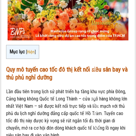
-
Tin tức
Masterise
Nội
dung:
Khởi
Mục lục
[
Hiện
]
Công
Cao
Quy mô tuyến cao tốc đô thị kết nối siêu sân bay và
Tốc
thủ phủ nghỉ dưỡng
Long
Thành
Lần đầu tiên trong lịch sử phát triển hạ tầng khu vực phía Đông,
–
Cảng hàng không Quốc tế Long Thành – cửa ngõ hàng không lớn
Hồ
nhất Việt Nam – sẽ được kết nối trực tiếp và liền mạch với thủ
Tràm:
phủ du lịch nghỉ dưỡng đẳng cấp quốc tế Hồ Tràm. Tuyến cao
Bước
tốc đô thị này được kỳ vọng sẽ rút ngắn tối đa thời gian di
Đi
chuyển, mở ra cơ hội đón dòng khách quốc tế khổng lồ ngay khi
Chiến
siêu sân bay đi vào vận hành.
Lược