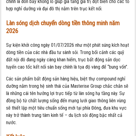
chính là đòn bẩy khổng lồ giúp gia tăng giá trị đột biến cho các tổ
hợp nghỉ dưỡng và đại đô thị nằm trên trục kết nối.
Làn sóng dịch chuyển dòng tiền thông minh năm
2026
Sự kiện khởi công ngày 01/07/2026 như một phát súng kích hoạt
dòng tiền của các nhà đầu tư sành sỏi. Trong bối cảnh các quỹ
đất nội đô đang ngày càng khan hiếm, trục bất động sản dọc
tuyến cao tốc kết nối sân bay chính là tọa độ vàng để “bung vốn”.
Các sản phẩm bất động sản hàng hiệu, biệt thự compound nghỉ
dưỡng nằm trong hệ sinh thái của Masterise Group chắc chắn sẽ
là những cái tên hưởng lợi trực tiếp từ làn sóng hạ tầng này. Sự
đồng bộ từ chất lượng sống đến mạng lưới giao thông liên vùng
sẽ thiết lập một tiêu chuẩn sống mới tại phía Đông, đưa khu vực
này trở thành trung tâm kinh tế – du lịch sôi động bậc nhất cả
nước.