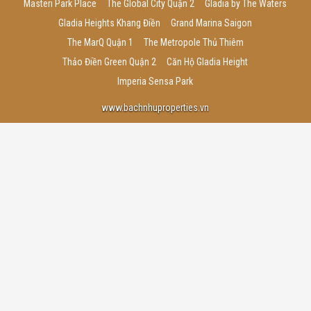
Masteri Park Place
The Global City Quận 2
Gladia by The Waters
Gladia Heights Khang Điền
Grand Marina Saigon
The MarQ Quận 1
The Metropole Thủ Thiêm
Thảo Điền Green Quận 2
Căn Hộ Gladia Height
Imperia Sensa Park
www.bachnhuproperties.vn