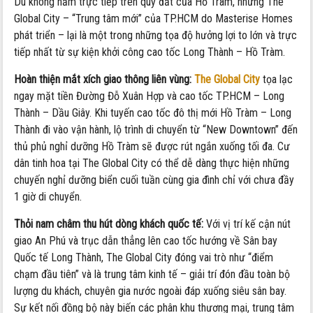
Dù không nằm trực tiếp trên quỹ đất của Hồ Tràm, nhưng The
Global City – “Trung tâm mới” của TP.HCM do Masterise Homes
phát triển – lại là một trong những tọa độ hưởng lợi to lớn và trực
tiếp nhất từ sự kiện khởi công cao tốc Long Thành – Hồ Tràm.
Hoàn thiện mắt xích giao thông liên vùng:
The Global City
tọa lạc
ngay mặt tiền Đường Đỗ Xuân Hợp và cao tốc TP.HCM – Long
Thành – Dầu Giây. Khi tuyến cao tốc đô thị mới Hồ Tràm – Long
Thành đi vào vận hành, lộ trình di chuyển từ “New Downtown” đến
thủ phủ nghỉ dưỡng Hồ Tràm sẽ được rút ngắn xuống tối đa. Cư
dân tinh hoa tại The Global City có thể dễ dàng thực hiện những
chuyến nghỉ dưỡng biển cuối tuần cùng gia đình chỉ với chưa đầy
1 giờ di chuyển.
Thỏi nam châm thu hút dòng khách quốc tế:
Với vị trí kế cận nút
giao An Phú và trục dẫn thẳng lên cao tốc hướng về Sân bay
Quốc tế Long Thành, The Global City đóng vai trò như “điểm
chạm đầu tiên” và là trung tâm kinh tế – giải trí đón đầu toàn bộ
lượng du khách, chuyên gia nước ngoài đáp xuống siêu sân bay.
Sự kết nối đồng bộ này biến các phân khu thương mại, trung tâm