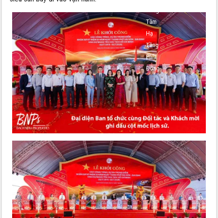
Nâng
Tầm
Hạ
Tầng
Phía
Đông