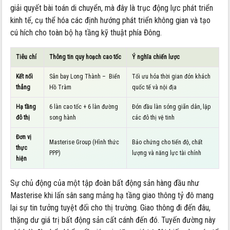
giải quyết bài toán di chuyển, mà đây là trục động lực phát triển
kinh tế, cụ thể hóa các định hướng phát triển không gian và tạo
cú hích cho toàn bộ hạ tầng kỹ thuật phía Đông.
Tiêu chí
Thông tin quy hoạch cao tốc
Ý nghĩa chiến lược
Kết nối
Sân bay Long Thành – Biển
Tối ưu hóa thời gian đón khách
thẳng
Hồ Tràm
quốc tế và nội địa
Hạ tầng
6 làn cao tốc + 6 làn đường
Đón đầu làn sóng giãn dân, lập
đô thị
song hành
các đô thị vệ tinh
Đơn vị
Masterise Group (Hình thức
Bảo chứng cho tiến độ, chất
thực
PPP)
lượng và năng lực tài chính
hiện
Sự chủ động của một tập đoàn bất động sản hàng đầu như
Masterise khi lấn sân sang mảng hạ tầng giao thông tỷ đô mang
lại sự tin tưởng tuyệt đối cho thị trường. Giao thông đi đến đâu,
thặng dư giá trị bất động sản cất cánh đến đó. Tuyến đường này