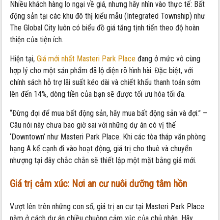
Nhiều khách hàng lo ngại về giá, nhưng hãy nhìn vào thực tế: Bất
động sản tại các khu đô thị kiểu mẫu (Integrated Township) như
The Global City luôn có biểu đồ giá tăng tịnh tiến theo độ hoàn
thiện của tiện ích.
Hiện tại,
Giá mới nhất Masteri Park Place
đang ở mức vô cùng
hợp lý cho một sản phẩm đã lộ diện rõ hình hài. Đặc biệt, với
chính sách hỗ trợ lãi suất kéo dài và chiết khấu thanh toán sớm
lên đến 14%, dòng tiền của bạn sẽ được tối ưu hóa tối đa.
“Đừng đợi để mua bất động sản, hãy mua bất động sản và đợi.” –
Câu nói này chưa bao giờ sai với những dự án có vị thế
‘Downtown’ như Masteri Park Place. Khi các tòa tháp văn phòng
hạng A kế cạnh đi vào hoạt động, giá trị cho thuê và chuyển
nhượng tại đây chắc chắn sẽ thiết lập một mặt bằng giá mới.
Giá trị cảm xúc: Nơi an cư nuôi dưỡng tâm hồn
Vượt lên trên những con số, giá trị an cư tại Masteri Park Place
nằm ở cách dự án chiều chuộng cảm xúc của chủ nhân. Hãy