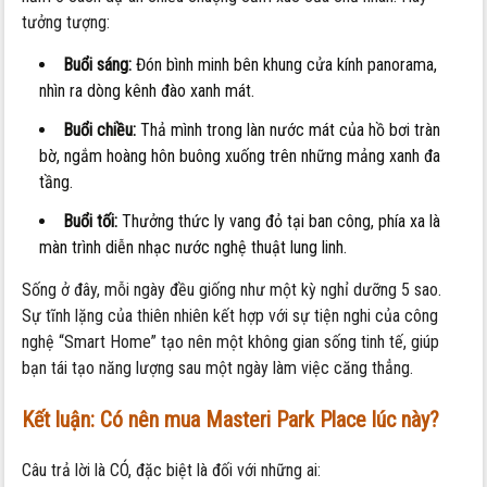
tưởng tượng:
Buổi sáng:
Đón bình minh bên khung cửa kính panorama,
nhìn ra dòng kênh đào xanh mát.
Buổi chiều:
Thả mình trong làn nước mát của hồ bơi tràn
bờ, ngắm hoàng hôn buông xuống trên những mảng xanh đa
tầng.
Buổi tối:
Thưởng thức ly vang đỏ tại ban công, phía xa là
màn trình diễn nhạc nước nghệ thuật lung linh.
Sống ở đây, mỗi ngày đều giống như một kỳ nghỉ dưỡng 5 sao.
Sự tĩnh lặng của thiên nhiên kết hợp với sự tiện nghi của công
nghệ “Smart Home” tạo nên một không gian sống tinh tế, giúp
bạn tái tạo năng lượng sau một ngày làm việc căng thẳng.
Kết luận: Có nên mua Masteri Park Place lúc này?
Câu trả lời là CÓ, đặc biệt là đối với những ai: