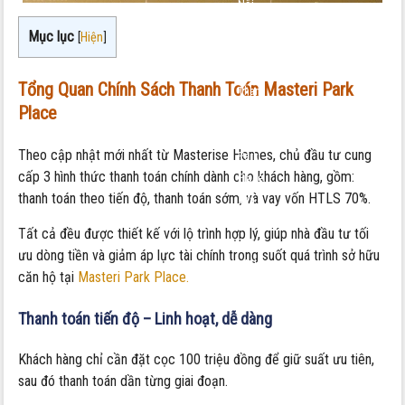
Nội
dung:
Mục lục
[
Hiện
]
Chính
Sách
Tổng Quan Chính Sách Thanh Toán Masteri Park
Thanh
Place
Toán
Masteri
Theo cập nhật mới nhất từ Masterise Homes, chủ đầu tư cung
Park
cấp 3 hình thức thanh toán chính dành cho khách hàng, gồm:
Place
thanh toán theo tiến độ, thanh toán sớm, và vay vốn HTLS 70%.
Tòa
CT5
Tất cả đều được thiết kế với lộ trình hợp lý, giúp nhà đầu tư tối
The
ưu dòng tiền và giảm áp lực tài chính trong suốt quá trình sở hữu
Global
căn hộ tại
Masteri Park Place.
City
–
Thanh toán tiến độ – Linh hoạt, dễ dàng
Ưu
Đãi
Khách hàng chỉ cần đặt cọc 100 triệu đồng để giữ suất ưu tiên,
Siêu
sau đó thanh toán dần từng giai đoạn.
Hấp