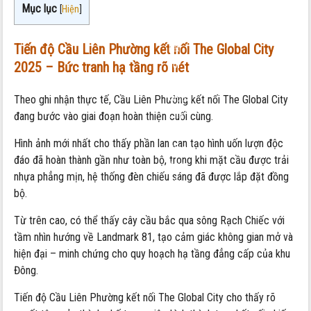
Mục lục
[
Hiện
]
Liên
Phường
Tiến độ Cầu Liên Phường kết nối The Global City
kết
2025 – Bức tranh hạ tầng rõ nét
nối
The
Theo ghi nhận thực tế, Cầu Liên Phường kết nối The Global City
Global
đang bước vào giai đoạn hoàn thiện cuối cùng.
City
–
Hình ảnh mới nhất cho thấy phần lan can tạo hình uốn lượn độc
đang
đáo đã hoàn thành gần như toàn bộ, trong khi mặt cầu được trải
được
nhựa phẳng mịn, hệ thống đèn chiếu sáng đã được lắp đặt đồng
đẩy
bộ.
nhanh
tiến
Từ trên cao, có thể thấy cây cầu bắc qua sông Rạch Chiếc với
độ
tầm nhìn hướng về Landmark 81, tạo cảm giác không gian mở và
hiện đại – minh chứng cho quy hoạch hạ tầng đẳng cấp của khu
Đông.
Tiến độ Cầu Liên Phường kết nối The Global City cho thấy rõ