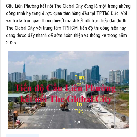
Cầu Liên Phường kết nối The Global City đang là một trong những
công trình hạ tầng được quan tâm hàng đầu tại TP.Thủ Đức. Với
vai trò là trục giao thông huyết mạch kết nối trực tiếp đại đô thị
The Global City với trung tâm TP.HCM, tiến độ thi công hiện nay
đang được đẩy nhanh để sớm hoàn thiện và thông xe trong năm
2025.
Trang
chủ
-
Tin
Tức
Nội
dung:
Cầu