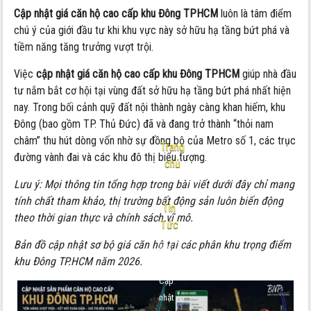
Cập nhật giá căn hộ cao cấp khu Đông TPHCM
luôn là tâm điểm
chú ý của giới đầu tư khi khu vực này sở hữu hạ tầng bứt phá và
tiềm năng tăng trưởng vượt trội.
Việc
cập nhật giá căn hộ cao cấp khu Đông TPHCM
giúp nhà đầu
tư nắm bắt cơ hội tại vùng đất sở hữu hạ tầng bứt phá nhất hiện
nay. Trong bối cảnh quỹ đất nội thành ngày càng khan hiếm, khu
Đông (bao gồm TP. Thủ Đức) đã và đang trở thành “thỏi nam
châm” thu hút dòng vốn nhờ sự đồng bộ của Metro số 1, các trục
Trang
đường vành đai và các khu đô thị biểu tượng.
chủ
Lưu ý: Mọi thông tin tổng hợp trong bài viết dưới đây chỉ mang
-
tính chất tham khảo, thị trường bất động sản luôn biến động
Tin
theo thời gian thực và chính sách vĩ mô.
Tức
Bản đồ cập nhật sơ bộ giá căn hộ tại các phân khu trọng điểm
Nội
khu Đông TP.HCM năm 2026.
dung:
Cập
nhật