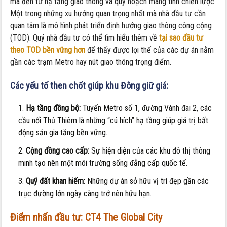
mà đến từ hạ tầng giao thông và quy hoạch mang tính chiến lược.
Một trong những xu hướng quan trọng nhất mà nhà đầu tư cần
quan tâm là mô hình phát triển định hướng giao thông công cộng
(TOD). Quý nhà đầu tư có thể tìm hiểu thêm về
tại sao đầu tư
theo TOD bền vững hơn
để thấy được lợi thế của các dự án nằm
gần các trạm Metro hay nút giao thông trọng điểm.
Các yếu tố then chốt giúp khu Đông giữ giá:
Hạ tầng đồng bộ:
Tuyến Metro số 1, đường Vành đai 2, các
cầu nối Thủ Thiêm là những “cú hích” hạ tầng giúp giá trị bất
động sản gia tăng bền vững.
Cộng đồng cao cấp:
Sự hiện diện của các khu đô thị thông
minh tạo nên một môi trường sống đẳng cấp quốc tế.
Quỹ đất khan hiếm:
Những dự án sở hữu vị trí đẹp gần các
trục đường lớn ngày càng trở nên hữu hạn.
Điểm nhấn đầu tư: CT4 The Global City