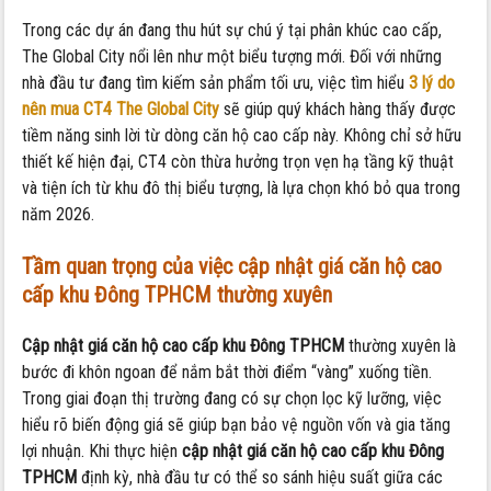
Trong các dự án đang thu hút sự chú ý tại phân khúc cao cấp,
The Global City nổi lên như một biểu tượng mới. Đối với những
nhà đầu tư đang tìm kiếm sản phẩm tối ưu, việc tìm hiểu
3 lý do
nên mua CT4 The Global City
sẽ giúp quý khách hàng thấy được
tiềm năng sinh lời từ dòng căn hộ cao cấp này. Không chỉ sở hữu
thiết kế hiện đại, CT4 còn thừa hưởng trọn vẹn hạ tầng kỹ thuật
và tiện ích từ khu đô thị biểu tượng, là lựa chọn khó bỏ qua trong
năm 2026.
Tầm quan trọng của việc cập nhật giá căn hộ cao
cấp khu Đông TPHCM thường xuyên
Cập nhật giá căn hộ cao cấp khu Đông TPHCM
thường xuyên là
bước đi khôn ngoan để nắm bắt thời điểm “vàng” xuống tiền.
Trong giai đoạn thị trường đang có sự chọn lọc kỹ lưỡng, việc
hiểu rõ biến động giá sẽ giúp bạn bảo vệ nguồn vốn và gia tăng
lợi nhuận. Khi thực hiện
cập nhật giá căn hộ cao cấp khu Đông
TPHCM
định kỳ, nhà đầu tư có thể so sánh hiệu suất giữa các