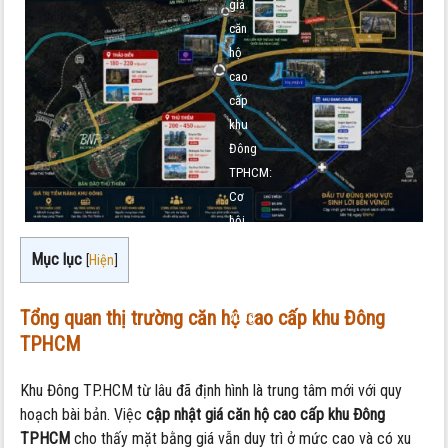
giá
căn
hộ
cao
cấp
khu
Đông
TPHCM:
Cơ
hội
đầu
Mục lục
[
Hiện
]
tư
bền
Tổng quan thị trường căn hộ cao cấp khu Đông
vững
TPHCM
2026
Khu Đông TP.HCM từ lâu đã định hình là trung tâm mới với quy
hoạch bài bản. Việc
cập nhật giá căn hộ cao cấp khu Đông
TPHCM
cho thấy mặt bằng giá vẫn duy trì ở mức cao và có xu