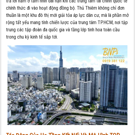
trả lời nằm ở tầm nhìn dài hạn khi các trung tâm tài chính quốc tế
chính thức đi vào hoạt động đồng bộ. Thủ Thiêm không chỉ đơn
thuần là một khu đô thị mới giải tỏa áp lực dân cư, mà là phần mở
rộng tất yếu mang tính chiến lược của trung tâm TP.HCM, nơi tập
trung các tập đoàn đa quốc gia và tầng lớp tinh hoa toàn cầu
trong chu kỳ kinh tế sắp tới.