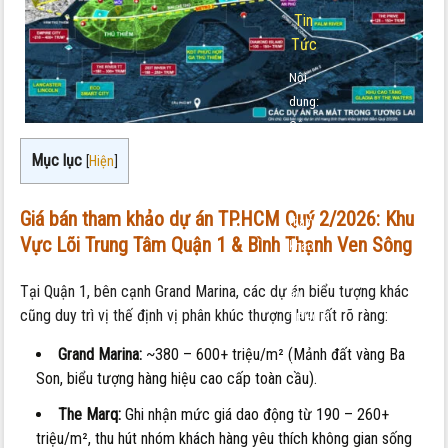
Tin
Tức
Nội
dung:
Cập
nhật
Mục lục
[
Hiện
]
giá
bán
Giá bán tham khảo dự án TP.HCM Quý 2/2026:
Khu
tham
Vực Lõi Trung Tâm Quận 1 & Bình Thạnh Ven Sông
khảo
dự
Tại Quận 1, bên cạnh Grand Marina, các dự án biểu tượng khác
án
cũng duy trì vị thế định vị phân khúc thượng lưu rất rõ ràng:
TP.HCM
Quý
Grand Marina:
~380 – 600+ triệu/m² (Mảnh đất vàng Ba
2/2026
Son, biểu tượng hàng hiệu cao cấp toàn cầu).
The Marq:
Ghi nhận mức giá dao động từ 190 – 260+
triệu/m², thu hút nhóm khách hàng yêu thích không gian sống