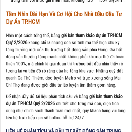
trung tâm với mức giá mềm hơn, khoảng 125 – 150+ triệu/m².
Tầm Nhìn Dài Hạn Và Cơ Hội Cho Nhà Đầu Đầu Tư
Dự Án TP.HCM
Nhìn một cách tổng thể, bảng
giá bán tham khảo dự án TP.HCM
Quý 2/2026
không chỉ là những con số tĩnh mà thể hiện chu kỳ
tăng trưởng mới của thị trường bất động sản phía Đông. Giá bất
động sản thường tăng mạnh nhất không phải khi mọi thứ đã hoàn
thiện 100%, mà chính là giai đoạn thị trường bắt đầu nhìn thấy rõ
tương lai và tiến độ rõ ràng của hạ tầng khu vực. Những quỹ đất
quanh Ga Thủ Thiêm, dọc tuyến Metro và trục xương sống Mai
Chí Thọ đang được giới đầu tư lão luyện âm thầm gom hàng.
Để nhận đầy đủ tài liệu phân tích sâu và bảng
giá bán tham khảo
dự án TP.HCM Quý 2/2026
chi tiết cho từng mã căn, diện tích
cũng như chính sách thanh toán mới nhất, quý khách hàng vui lòng
liên hệ trực tiếp qua số hotline hỗ trợ 24/7.
LIÊN HỆ PHÂN TÍCH VÀ ĐẦU TƯ BẤT ĐỘNG SẢN TRUNG