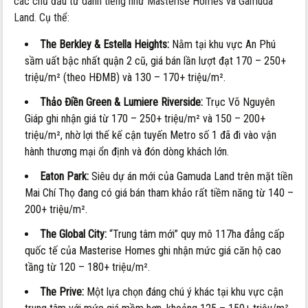
các chủ đầu tư danh tiếng như Masterise Homes và Gamuda
Land. Cụ thể:
The Berkley & Estella Heights:
Nằm tại khu vực An Phú
sầm uất bậc nhất quận 2 cũ, giá bán lần lượt đạt 170 – 250+
triệu/m² (theo HĐMB) và 130 – 170+ triệu/m².
Thảo Điền Green & Lumiere Riverside:
Trục Võ Nguyên
Giáp ghi nhận giá từ 170 – 250+ triệu/m² và 150 – 200+
triệu/m², nhờ lợi thế kế cận tuyến Metro số 1 đã đi vào vận
hành thương mại ổn định và đón dòng khách lớn.
Eaton Park:
Siêu dự án mới của Gamuda Land trên mặt tiền
Mai Chí Thọ đang có giá bán tham khảo rất tiềm năng từ 140 –
200+ triệu/m².
The Global City:
“Trung tâm mới” quy mô 117ha đẳng cấp
quốc tế của Masterise Homes ghi nhận mức giá căn hộ cao
tầng từ 120 – 180+ triệu/m².
The Prive:
Một lựa chọn đáng chú ý khác tại khu vực cận