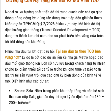
Tác Động Của Hạ Tầng Kết Nối Và Mô Hình TOD
Ngoài ra, xu hướng phát triển đô thị xung quanh các nhà ga giao
thông công cộng lớn cũng tác động trực tiếp đến
giá bán tham
khảo dự án TP.HCM Quý 2/2026
ở khu vực này. Mô hình đô thị
định hướng giao thông (Transit-Oriented Development – TOD)
đang trở thành kim chỉ nam cho sự phát triển bền vững của toàn
bộ bất động sản khu Đông.
Nhiều nhà đầu tư lớn đặt câu hỏi
Tại sao đầu tư theo TOD bền
vững hơn
? Lý do là bởi các dự án liền kề nhà ga Metro hoặc các
đầu mối giao thông lớn luôn sở hữu lưu lượng khách hàng tự nhiên
khổng lồ, giảm thiểu tối đa tỷ lệ trống khi cho thuê và bảo toàn
giá trị tài sản vượt trội qua các chu kỳ biến động của kinh tế vĩ
mô. Điển hình như các dự án:
Sarene Sala:
Nằm trong phân khu thấp tầng và căn hộ sinh
thái cao cấp Sala, giá bán duy trì cực kỳ ổn định ở mức 180 –
200+ triệu/m².