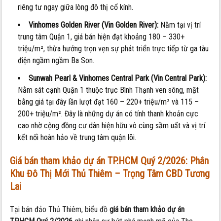
riêng tư ngay giữa lòng đô thị cổ kính.
Vinhomes Golden River (Vin Golden River):
Nằm tại vị trí
trung tâm Quận 1, giá bán hiện đạt khoảng 180 – 330+
triệu/m², thừa hưởng trọn vẹn sự phát triển trực tiếp từ ga tàu
điện ngầm ngầm Ba Son.
Sunwah Pearl & Vinhomes Central Park (Vin Central Park):
Nằm sát cạnh Quận 1 thuộc trục Bình Thạnh ven sông, mặt
bằng giá tại đây lần lượt đạt 160 – 220+ triệu/m² và 115 –
200+ triệu/m². Đây là những dự án có tính thanh khoản cực
cao nhờ cộng đồng cư dân hiện hữu vô cùng sầm uất và vị trí
kết nối hoàn hảo về trung tâm quận lõi.
Giá bán tham khảo dự án TP.HCM Quý 2/2026:
Phân
Khu Đô Thị Mới Thủ Thiêm – Trọng Tâm CBD Tương
Lai
Tại bán đảo Thủ Thiêm, biểu đồ
giá bán tham khảo dự án