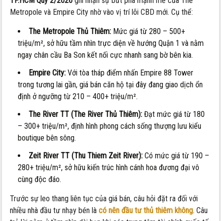
TP.HCM Quý 2/2026
ghi nhận sự bứt phá mạnh mẽ của The
Metropole và Empire City nhờ vào vị trí lõi CBD mới. Cụ thể:
The Metropole Thủ Thiêm:
Mức giá từ 280 – 500+
triệu/m², sở hữu tầm nhìn trực diện về hướng Quận 1 và nằm
ngay chân cầu Ba Son kết nối cực nhanh sang bờ bên kia.
Empire City:
Với tòa tháp điểm nhấn Empire 88 Tower
trong tương lai gần, giá bán căn hộ tại đây đang giao dịch ổn
định ở ngưỡng từ 210 – 400+ triệu/m².
The River TT (The River Thủ Thiêm):
Đạt mức giá từ 180
– 300+ triệu/m², định hình phong cách sống thượng lưu kiểu
boutique bên sông.
Zeit River TT (Thu Thiem Zeit River):
Có mức giá từ 190 –
280+ triệu/m², sở hữu kiến trúc hình cánh hoa đương đại vô
cùng độc đáo.
Trước sự leo thang liên tục của giá bán, câu hỏi đặt ra đối với
nhiều nhà đầu tư nhạy bén là
có nên đầu tư thủ thiêm không
. Câu