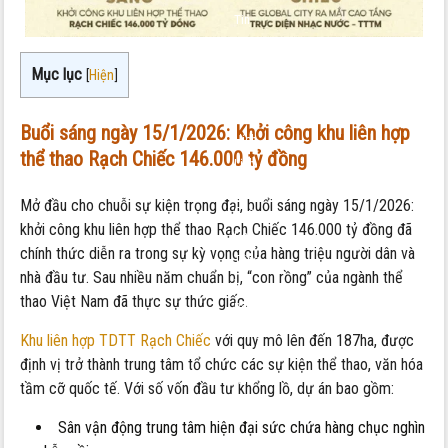
Tin
Vui
Ngày
Mục lục
[
Hiện
]
15/1/2026:
Cú
Buổi sáng ngày 15/1/2026: Khởi công khu liên hợp
Hích
thể thao Rạch Chiếc 146.000 tỷ đồng
Lịch
Sử
Mở đầu cho chuỗi sự kiện trọng đại, buổi sáng ngày 15/1/2026:
Cho
khởi công khu liên hợp thể thao Rạch Chiếc 146.000 tỷ đồng đã
Hạ
chính thức diễn ra trong sự kỳ vọng của hàng triệu người dân và
Tầng
nhà đầu tư. Sau nhiều năm chuẩn bị, “con rồng” của ngành thể
Và
thao Việt Nam đã thực sự thức giấc.
Bất
Động
Khu liên hợp TDTT Rạch Chiếc
với quy mô lên đến 187ha, được
Sản
định vị trở thành trung tâm tổ chức các sự kiện thể thao, văn hóa
Khu
tầm cỡ quốc tế. Với số vốn đầu tư khổng lồ, dự án bao gồm:
Đông
Sân vận động trung tâm hiện đại sức chứa hàng chục nghìn