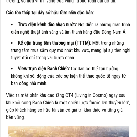
trường, sở hữu vị trí “vàng của vàng” trong toàn đại đô thị.
Các tòa tháp tại đây sở hữu tầm nhìn độc bản:
Trực diện kênh đào nhạc nước:
Nơi diễn ra những màn trình
diễn nghệ thuật ánh sáng và âm thanh hàng đầu Đông Nam Á.
Kế cận trung tâm thương mại (TTTM):
Một trong những
trung tâm mua sắm quy mô nhất khu vực, mang lại sự tiện nghi
tuyệt đối chỉ trong vài bước chân.
View trực diện Rạch Chiếc:
Cư dân có thể tận hưởng
không khí sôi động của các sự kiện thể thao quốc tế ngay từ
ban công nhà mình.
Việc ra mắt phân khu cao tầng CT4 (Living in Cosmo) ngay sau
khi khởi công Rạch Chiếc là một chiến lược “nước lên thuyền lên”,
giúp khách hàng sở hữu tài sản có giá trị khai thác và tăng giá
bền vững.