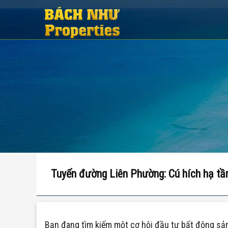
Tuyến đường Liên Phường: Cú hích hạ t
Bạn đang tìm kiếm một cơ hội đầu tư bất động sản