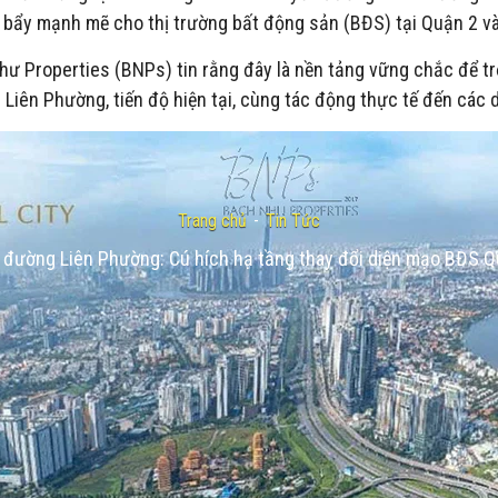
n bẩy mạnh mẽ cho thị trường bất động sản (BĐS) tại Quận 2 và
hư Properties (BNPs) tin rằng đây là nền tảng vững chắc để tr
g Liên Phường, tiến độ hiện tại, cùng tác động thực tế đến các
Trang chủ
-
Tin Tức
 đường Liên Phường: Cú hích hạ tầng thay đổi diện mạo BĐS 