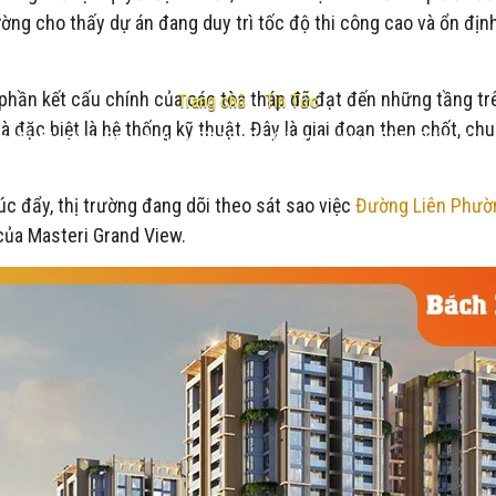
ờng cho thấy dự án đang duy trì tốc độ thi công cao và ổn định
phần kết cấu chính của các tòa tháp đã đạt đến những tầng trê
Trang chủ
-
Tin Tức
à đặc biệt là hệ thống kỹ thuật. Đây là giai đoạn then chốt, c
ến độ Masteri Grand View T112025 Công trường Tăng Tốc, Sẵn
c đẩy, thị trường đang dõi theo sát sao việc
Đường Liên Phườ
 của Masteri Grand View.