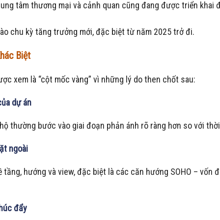
h trung tâm thương mại và cảnh quan cũng đang được triển khai 
o chu kỳ tăng trưởng mới, đặc biệt từ năm 2025 trở đi.
hác Biệt
ợc xem là “cột mốc vàng” vì những lý do then chốt sau:
 của dự án
ăn hộ thường bước vào giai đoạn phản ánh rõ ràng hơn so với thờ
ặt ngoài
về tầng, hướng và view, đặc biệt là các căn hướng SOHO – vốn 
thúc đẩy