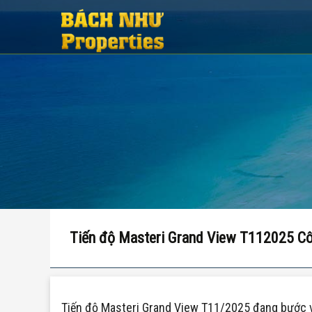
Tiến độ Masteri Grand View T112025 Cô
Tiến độ Masteri Grand View T11/2025 đang bước vào