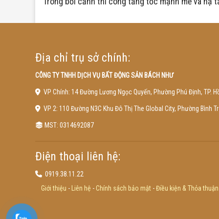
Trong bối cảnh thi công tăng tốc mạnh mẽ và hạ tầ
Địa chỉ trụ sở chính:
CÔNG TY TNHH DỊCH VỤ BẤT ĐỘNG SẢN BÁCH NHƯ
VP Chính: 14 Đường Lương Ngọc Quyến, Phường Phú Định, TP. Hồ
VP 2: 110 Đường N3C Khu Đô Thị The Global City, Phường Bình 
MST: 0314692087
Điện thoại liên hệ:
0919.38.11.22
Giới thiệu
-
Liên hệ
-
Chính sách bảo mật
-
Điều kiện & Thỏa thuận