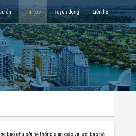
Dự án
Tin Tức
Tuyển dụng
Liên hệ
c bao phủ bởi hệ thống giàn giáo và lưới bảo hộ