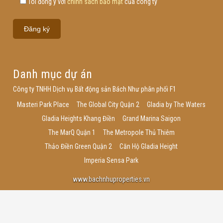
Tôi đồng ý với
chính sách bảo mật
của công ty
Danh mục dự án
Công ty TNHH Dịch vụ Bất động sản Bách Như phân phối F1
Masteri Park Place
The Global City Quận 2
Gladia by The Waters
Gladia Heights Khang Điền
Grand Marina Saigon
The MarQ Quận 1
The Metropole Thủ Thiêm
Thảo Điền Green Quận 2
Căn Hộ Gladia Height
Imperia Sensa Park
www.bachnhuproperties.vn