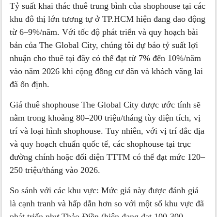
Tỷ suất khai thác thuê trung bình của shophouse tại các
khu đô thị lớn tương tự ở TP.HCM hiện đang dao động
từ 6–9%/năm. Với tốc độ phát triển và quy hoạch bài
bản của The Global City, chúng tôi dự báo tỷ suất lợi
nhuận cho thuê tại đây có thể đạt từ 7% đến 10%/năm
vào năm 2026 khi cộng đồng cư dân và khách vãng lai
đã ổn định.
Giá thuê shophouse The Global City được ước tính sẽ
nằm trong khoảng 80–200 triệu/tháng tùy diện tích, vị
trí và loại hình shophouse. Tuy nhiên, với vị trí đắc địa
và quy hoạch chuẩn quốc tế, các shophouse tại trục
đường chính hoặc đối diện TTTM có thể đạt mức 120–
250 triệu/tháng vào 2026.
So sánh với các khu vực: Mức giá này được đánh giá
là cạnh tranh và hấp dẫn hơn so với một số khu vực đã
phát triển như Thảo Điền (hiện đang đạt 100-300