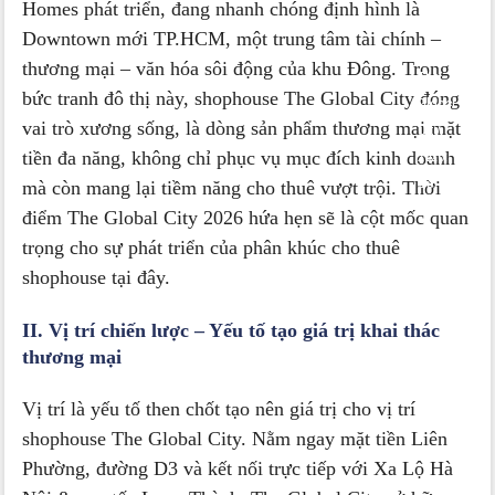
Homes phát triển, đang nhanh chóng định hình là
Của
Downtown mới TP.HCM, một trung tâm tài chính –
Shophouse
thương mại – văn hóa sôi động của khu Đông. Trong
The
bức tranh đô thị này, shophouse The Global City đóng
Global
vai trò xương sống, là dòng sản phẩm thương mại mặt
City
tiền đa năng, không chỉ phục vụ mục đích kinh doanh
2026:
Cơ
mà còn mang lại tiềm năng cho thuê vượt trội. Thời
Hội
điểm The Global City 2026 hứa hẹn sẽ là cột mốc quan
Cho
trọng cho sự phát triển của phân khúc cho thuê
Dòng
shophouse tại đây.
Tiền
Bền
II. Vị trí chiến lược – Yếu tố tạo giá trị khai thác
Vững
thương mại
Vị trí là yếu tố then chốt tạo nên giá trị cho vị trí
shophouse The Global City. Nằm ngay mặt tiền Liên
Phường, đường D3 và kết nối trực tiếp với Xa Lộ Hà