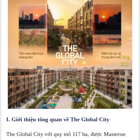
Trang
chủ
-
Tin
Tức
Nội
dung:
Tiềm
I. Giới thiệu tổng quan về The Global City
Năng
Hấp
The Global City với quy mô 117 ha, được Masterise
Dẫn