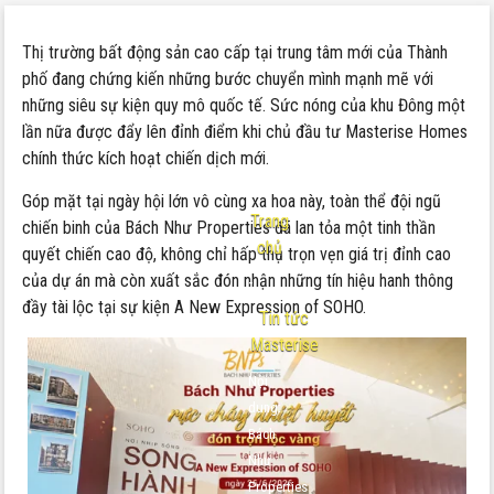
Thị trường bất động sản cao cấp tại trung tâm mới của Thành
phố đang chứng kiến những bước chuyển mình mạnh mẽ với
những siêu sự kiện quy mô quốc tế. Sức nóng của khu Đông một
lần nữa được đẩy lên đỉnh điểm khi chủ đầu tư Masterise Homes
chính thức kích hoạt chiến dịch mới.
Góp mặt tại ngày hội lớn vô cùng xa hoa này, toàn thể đội ngũ
Trang
chiến binh của Bách Như Properties đã lan tỏa một tinh thần
chủ
quyết chiến cao độ, không chỉ hấp thụ trọn vẹn giá trị đỉnh cao
của dự án mà còn xuất sắc đón nhận những tín hiệu hanh thông
-
đầy tài lộc tại sự kiện A New Expression of SOHO.
Tin tức
Masterise
Nội
dung:
Bách
Như
Properties