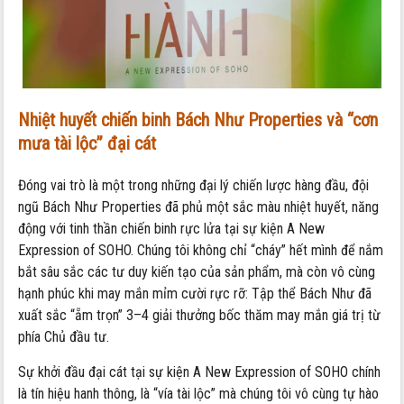
Nhiệt huyết chiến binh Bách Như Properties và “cơn
mưa tài lộc” đại cát
Đóng vai trò là một trong những đại lý chiến lược hàng đầu, đội
ngũ Bách Như Properties đã phủ một sắc màu nhiệt huyết, năng
động với tinh thần chiến binh rực lửa tại sự kiện A New
Expression of SOHO. Chúng tôi không chỉ “cháy” hết mình để nắm
bắt sâu sắc các tư duy kiến tạo của sản phẩm, mà còn vô cùng
hạnh phúc khi may mắn mỉm cười rực rỡ: Tập thể Bách Như đã
xuất sắc “ẵm trọn” 3–4 giải thưởng bốc thăm may mắn giá trị từ
phía Chủ đầu tư.
Sự khởi đầu đại cát tại sự kiện A New Expression of SOHO chính
là tín hiệu hanh thông, là “vía tài lộc” mà chúng tôi vô cùng tự hào