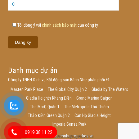
Tôi đồng ý với
chính sách bảo mật
của công ty
Danh mục dự án
Công ty TNHH Dịch vụ Bất động sản Bách Như phân phối F1
Masteri Park Place
The Global City Quận 2
Gladia by The Waters
Gladia Heights Khang Điền
Grand Marina Saigon
The MarQ Quận 1
The Metropole Thủ Thiêm
Thảo Điền Green Quận 2
Căn Hộ Gladia Height
Imperia Sensa Park
0919.38.11.22
www.bachnhuproperties.vn