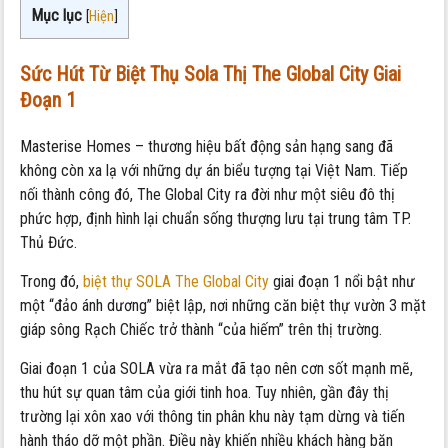
Mục lục
[
Hiện
]
Sức Hút Từ Biệt Thụ Sola Thị The Global City Giai
Đoạn 1
Masterise Homes – thương hiệu bất động sản hạng sang đã
không còn xa lạ với những dự án biểu tượng tại Việt Nam. Tiếp
nối thành công đó, The Global City ra đời như một siêu đô thị
phức hợp, định hình lại chuẩn sống thượng lưu tại trung tâm TP.
Thủ Đức.
Trong đó,
biệt thự SOLA The Global City
giai đoạn 1 nổi bật như
một “đảo ánh dương” biệt lập, nơi những căn biệt thự vườn 3 mặt
giáp sông Rạch Chiếc trở thành “của hiếm” trên thị trường.
Giai đoạn 1 của SOLA vừa ra mắt đã tạo nên cơn sốt mạnh mẽ,
thu hút sự quan tâm của giới tinh hoa. Tuy nhiên, gần đây thị
trường lại xôn xao với thông tin phân khu này tạm dừng và tiến
hành tháo dỡ một phần. Điều này khiến nhiều khách hàng băn