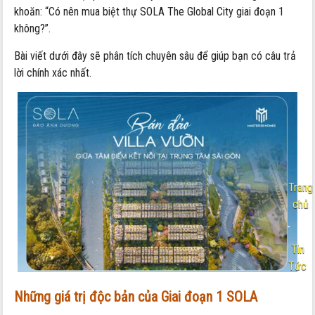
khoăn: “Có nên mua biệt thự SOLA The Global City giai đoạn 1
không?”.
Bài viết dưới đây sẽ phân tích chuyên sâu để giúp bạn có câu trả
lời chính xác nhất.
Trang
chủ
-
Tin
Tức
Nội
Những giá trị độc bản của Giai đoạn 1 SOLA
dung: