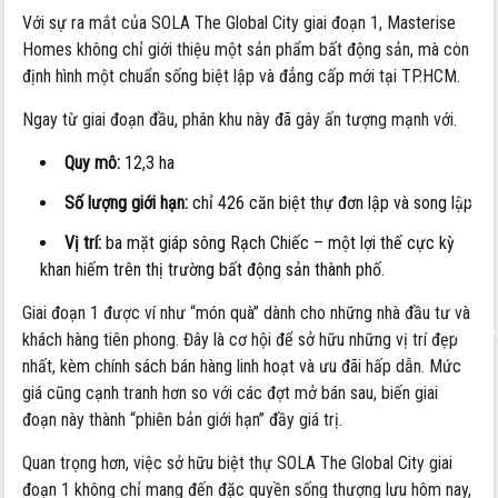
Có
Với sự ra mắt của SOLA The Global City giai đoạn 1, Masterise
nên
Homes không chỉ giới thiệu một sản phẩm bất động sản, mà còn
mua
định hình một chuẩn sống biệt lập và đẳng cấp mới tại TP.HCM.
biệt
Ngay từ giai đoạn đầu, phân khu này đã gây ấn tượng mạnh với:
thự
SOLA
Quy mô:
12,3 ha
The
Global
Số lượng giới hạn:
chỉ 426 căn biệt thự đơn lập và song lập
City
Vị trí:
ba mặt giáp sông Rạch Chiếc – một lợi thế cực kỳ
giai
khan hiếm trên thị trường bất động sản thành phố.
đoạn
1
Giai đoạn 1 được ví như “món quà” dành cho những nhà đầu tư và
không?
khách hàng tiên phong. Đây là cơ hội để sở hữu những vị trí đẹp
nhất, kèm chính sách bán hàng linh hoạt và ưu đãi hấp dẫn. Mức
giá cũng cạnh tranh hơn so với các đợt mở bán sau, biến giai
đoạn này thành “phiên bản giới hạn” đầy giá trị.
Quan trọng hơn, việc sở hữu biệt thự SOLA The Global City giai
đoạn 1 không chỉ mang đến đặc quyền sống thượng lưu hôm nay,