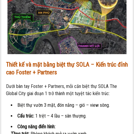
Thiết kế và mặt bằng biệt thự SOLA – Kiến trúc đỉnh
cao Foster + Partners
Dưới bàn tay Foster + Partners, mỗi căn biệt thự SOLA The
Global City giai đoạn 1 trở thành một tuyệt tác kiến trúc:
Biệt thự vườn 3 mặt, đón nắng – gió – view sông.
Cấu trúc:
1 trệt – 4 lầu – sân thượng.
Công năng điển hình:
Tầng trệt:
Phòng khách mở ra vườn xanh.