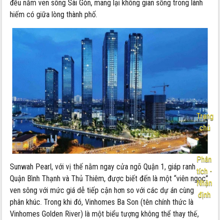
đều nằm ven sông Sài Gòn, mang lại không gian sống trong lành
hiếm có giữa lòng thành phố.
Trang
chủ
-
Phân
Sunwah Pearl, với vị thế nằm ngay cửa ngõ Quận 1, giáp ranh
tích -
Quận Bình Thạnh và Thủ Thiêm, được biết đến là một “viên ngọc”
Nhận
ven sông với mức giá dễ tiếp cận hơn so với các dự án cùng
định
phân khúc. Trong khi đó, Vinhomes Ba Son (tên chính thức là
Nội
Vinhomes Golden River) là một biểu tượng không thể thay thế,