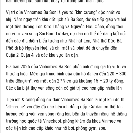
dân thượng lưu sầm uất ngay tại trung tâm thành phố.
Vị trí của Vinhomes Ba Son là yếu tố “kim cương” độc nhất vô
nhị. Nằm ngay trên khu đất lịch sử Ba Son, dự án tiếp giáp với hai
mặt tiền đường Tôn Đức Thắng và Nguyễn Hữu Cảnh, đồng thời
có vị trí ven sông Sài Gòn. Từ đây, cư dân có thể dễ dàng kết nối
đến các địa điểm biểu tượng như Nhà hát Lớn, Nhà thờ Đức Bà,
Phố đi bộ Nguyễn Huệ, và chỉ mất vài phút để di chuyển đến
Quận 2, Quận 4, và các khu vực lân cận.
Giá bán 2025 của Vinhomes Ba Son phản ánh đúng giá trị vị trí và
thương hiệu. Mức giá trung bình của căn hộ đã lên đến 220 – 300
triệu đồng/m², với một căn 2PN có giá khoảng 15 – 20 tỷ đồng.
Các căn biệt thự ven sông còn có giá trị cao hơn gấp nhiều lần.
Tiện ích & cộng đồng cư dân: Vinhomes Ba Son là một khu đô thị
“all-in-one” với đầy đủ các tiện ích đẳng cấp. Cư dân có thể tận
hưởng công viên ven sông rộng lớn, bến du thuyền riêng, hệ thống
trường học quốc tế Vinschool, phòng khám đa khoa Vinmec và
các tiện ích cao cấp khác như hồ bơi, phòng gym, spa.