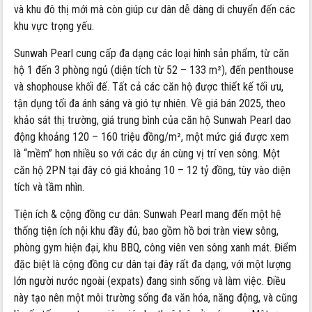
và khu đô thị mới mà còn giúp cư dân dễ dàng di chuyển đến các
khu vực trọng yếu.
Sunwah Pearl cung cấp đa dạng các loại hình sản phẩm, từ căn
hộ 1 đến 3 phòng ngủ (diện tích từ 52 – 133 m²), đến penthouse
và shophouse khối đế. Tất cả các căn hộ được thiết kế tối ưu,
tận dụng tối đa ánh sáng và gió tự nhiên. Về giá bán 2025, theo
khảo sát thị trường, giá trung bình của căn hộ Sunwah Pearl dao
động khoảng 120 – 160 triệu đồng/m², một mức giá được xem
là “mềm” hơn nhiều so với các dự án cùng vị trí ven sông. Một
căn hộ 2PN tại đây có giá khoảng 10 – 12 tỷ đồng, tùy vào diện
tích và tầm nhìn.
Tiện ích & cộng đồng cư dân: Sunwah Pearl mang đến một hệ
thống tiện ích nội khu đầy đủ, bao gồm hồ bơi tràn view sông,
phòng gym hiện đại, khu BBQ, công viên ven sông xanh mát. Điểm
đặc biệt là cộng đồng cư dân tại đây rất đa dạng, với một lượng
lớn người nước ngoài (expats) đang sinh sống và làm việc. Điều
này tạo nên một môi trường sống đa văn hóa, năng động, và cũng