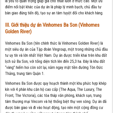
là yếu tố quan trọng giúp giá cho thuê luôn ở mức cao. Một ưu
điểm nổi bật khác của dự án là pháp lý minh bạch, chủ đầu tư
bàn giao đúng tiến độ, tạo sự an tâm tuyệt đối cho khách hàng.
III. Giới thiệu dự án Vinhomes Ba Son (Vinhomes
Golden River)
Vinhomes Ba Son (tên chính thức là Vinhomes Golden River) là
một siêu dự án của Tập đoàn Vingroup, một trong những chủ đầu
tư uy tín và lớn nhất Việt Nam. Dự án được triển khai trên khu đất
lịch sử Ba Son, với tổng diện tích lên đến 25,3 ha. Đây là khu đất
“vàng” hiếm hoi còn sót lại, nằm ngay mặt tiền đường Tôn Đức
Thắng, trung tâm Quận 1.
Vinhomes Ba Son được quy hoạch thành một khu phức hợp khép
kín với 4 phân khu căn hộ cao cấp (The Aqua, The Luxury, The
Front, The Victoria), các tòa tháp văn phòng, khách sạn, trung
tâm thương mại Vincom và hệ thống biệt thự ven sông. Dự án đã
được bàn giao và đi vào hoạt động, tạo nên một cộng đồng cư