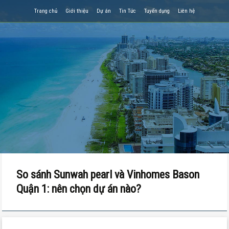
Trang chủ
Giới thiệu
Dự án
Tin Tức
Tuyển dụng
Liên hệ
So sánh Sunwah pearl và Vinhomes Bason
Quận 1: nên chọn dự án nào?