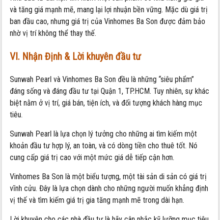
và tăng giá mạnh mẽ, mang lại lợi nhuận bền vững. Mặc dù giá trị
ban đầu cao, nhưng giá trị của Vinhomes Ba Son được đảm bảo
nhờ vị trí không thể thay thế.
VI. Nhận Định & Lời khuyên đầu tư
Sunwah Pearl và Vinhomes Ba Son đều là những “siêu phẩm”
đáng sống và đáng đầu tư tại Quận 1, TP.HCM. Tuy nhiên, sự khác
biệt nằm ở vị trí, giá bán, tiện ích, và đối tượng khách hàng mục
tiêu.
Sunwah Pearl là lựa chọn lý tưởng cho những ai tìm kiếm một
khoản đầu tư hợp lý, an toàn, và có dòng tiền cho thuê tốt. Nó
cung cấp giá trị cao với một mức giá dễ tiếp cận hơn.
Vinhomes Ba Son là một biểu tượng, một tài sản di sản có giá trị
vĩnh cửu. Đây là lựa chọn dành cho những người muốn khẳng định
vị thế và tìm kiếm giá trị gia tăng mạnh mẽ trong dài hạn.
Lời khuyên cho các nhà đầu tư là hãy cân nhắc kỹ lưỡng mục tiêu