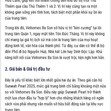
Hữu Cảnh, giúp kết nối nhanh chóng đến khu đô thị mới Thủ
Thiêm qua cầu Thủ Thiêm 1 và 2. Vị trí này cũng tạo ra một
không gian sống yên tĩnh hơn, tách biệt một phần khỏi sự ồn ào
của trung tâm.
Trong khi đó, Vinhomes Ba Son sở hữu vị trí “kim cương” tại lõi
trung tâm Quận 1, ngay mặt tiền Tôn Đức Thắng. Vị trí này không
chỉ mang lại giá trị lịch sử mà còn là trung tâm của mọi hoạt
động kinh tế, văn hóa của thành phố. Từ đây, cư dân có thể đi bộ
đến Phố đi bộ Nguyễn Huệ, Nhà hát Lớn hay Dinh Độc Lập. Khả
năng kết nối của Vinhomes Ba Son là vượt trội, tiện nghi hơn hẳn.
2. Giá bán & Giá trị đầu tư
Đây là yếu tố khác biệt lớn nhất giữa hai dự án. Theo giá căn hộ
Sunwah Pearl 2025, mức giá trung bình chỉ bằng khoảng một nửa
so với Vinhomes Ba Son. Điều này giúp Sunwah Pearl trở thành
một lựa chọn đầu tư “hợp lý” hơn cho những khách hàng có ngân
sách vừa phải nhưng vẫn muốn sở hữu bất động sản tại khu vực
trung tâm.