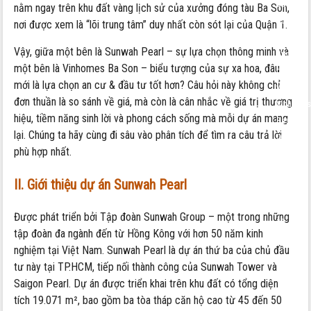
dung:
nằm ngay trên khu đất vàng lịch sử của xưởng đóng tàu Ba Son,
So
nơi được xem là “lõi trung tâm” duy nhất còn sót lại của Quận 1.
sánh
Vậy, giữa một bên là Sunwah Pearl – sự lựa chọn thông minh và
Sunwah
một bên là Vinhomes Ba Son – biểu tượng của sự xa hoa, đâu
pearl
mới là lựa chọn an cư & đầu tư tốt hơn? Câu hỏi này không chỉ
và
đơn thuần là so sánh về giá, mà còn là cân nhắc về giá trị thương
Vinhomes
hiệu, tiềm năng sinh lời và phong cách sống mà mỗi dự án mang
Bason
lại. Chúng ta hãy cùng đi sâu vào phân tích để tìm ra câu trả lời
Quận
phù hợp nhất.
1:
nên
II. Giới thiệu dự án Sunwah Pearl
chọn
dự
Được phát triển bởi Tập đoàn Sunwah Group – một trong những
án
tập đoàn đa ngành đến từ Hồng Kông với hơn 50 năm kinh
nào?
nghiệm tại Việt Nam. Sunwah Pearl là dự án thứ ba của chủ đầu
tư này tại TP.HCM, tiếp nối thành công của Sunwah Tower và
Saigon Pearl. Dự án được triển khai trên khu đất có tổng diện
tích 19.071 m², bao gồm ba tòa tháp căn hộ cao từ 45 đến 50