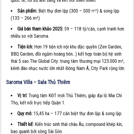
quốc tế, tối ưu ánh sáng và kết nối thiên nhiên.
dự
Sản phẩm:
Biệt thự đơn lập (300 – 500 m²) & song lập
án
(133 – 266 m²).
nào?
Giá bán tham khảo 2025:
59 – 118 tỷ/căn, cạnh tranh hơn
nhiều so với Saroma.
Tiện ích:
Hơn 19 tiện ích nội khu đặc quyền (Zen Garden,
BBQ Garden, đồi ngắm hoàng hôn…) kết hợp toàn bộ hệ sinh
thái 5 sao The Global City: trung tâm thương mại 123.000 m²,
kênh đào nhạc nước lớn nhất Đông Nam Á, City Park rộng lớn.
Saroma Villa – Sala Thủ Thiêm
Vị trí:
Trung tâm KĐT mới Thủ Thiêm, giáp đại lộ Mai Chí
Thọ, kết nối trực tiếp Quận 1.
Quy mô:
15,45 ha – 177 căn biệt thự đơn lập & song lập.
Thiết kế:
Kiến trúc sinh thái châu Âu, compound khép kín,
bao quanh bởi sông Sài Gòn.