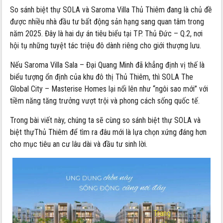
So sánh biệt thự SOLA và Saroma Villa Thủ Thiêm đang là chủ đề
được nhiều nhà đầu tư bất động sản hạng sang quan tâm trong
năm 2025. Đây là hai dự án tiêu biểu tại TP. Thủ Đức – Q.2, nơi
hội tụ những tuyệt tác triệu đô dành riêng cho giới thượng lưu.
Nếu Saroma Villa Sala – Đại Quang Minh đã khẳng định vị thế là
biểu tượng ổn định của khu đô thị Thủ Thiêm, thì SOLA The
Global City – Masterise Homes lại nổi lên như “ngôi sao mới” với
tiềm năng tăng trưởng vượt trội và phong cách sống quốc tế.
Trong bài viết này, chúng ta sẽ cùng so sánh biệt thự SOLA và
biệt thựThủ Thiêm để tìm ra đâu mới là lựa chọn xứng đáng hơn
cho mục tiêu an cư lâu dài và đầu tư sinh lời.
Trang