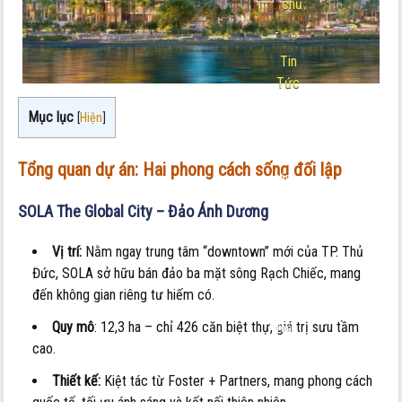
chủ
-
Tin
Tức
Nội
Mục lục
[
Hiện
]
dung:
So
Tổng quan dự án: Hai phong cách sống đối lập
sánh
biệt
SOLA The Global City – Đảo Ánh Dương
thự
SOLA
Vị trí:
Nằm ngay trung tâm “downtown” mới của TP. Thủ
và
Đức, SOLA sở hữu bán đảo ba mặt sông Rạch Chiếc, mang
biệt
đến không gian riêng tư hiếm có.
thự
Quy mô
: 12,3 ha – chỉ 426 căn biệt thự, giá trị sưu tầm
Thủ
cao.
Thiêm:
Nên
Thiết kế:
Kiệt tác từ Foster + Partners, mang phong cách
chọn