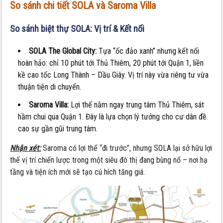
So sánh chi tiết SOLA và Saroma Villa
So sánh biệt thự SOLA:
Vị trí & Kết nối
SOLA The Global City:
Tựa “ốc đảo xanh” nhưng kết nối
hoàn hảo: chỉ 10 phút tới Thủ Thiêm, 20 phút tới Quận 1, liền
kề cao tốc Long Thành – Dầu Giây. Vị trí này vừa riêng tư vừa
thuận tiện di chuyển.
Saroma Villa:
Lợi thế nằm ngay trung tâm Thủ Thiêm, sát
hầm chui qua Quận 1. Đây là lựa chọn lý tưởng cho cư dân đề
cao sự gần gũi trung tâm.
Nhận xét:
Saroma có lợi thế “đi trước”, nhưng SOLA lại sở hữu lợi
thế vị trí chiến lược trong một siêu đô thị đang bùng nổ – nơi hạ
tầng và tiện ích mới sẽ tạo cú hích tăng giá.