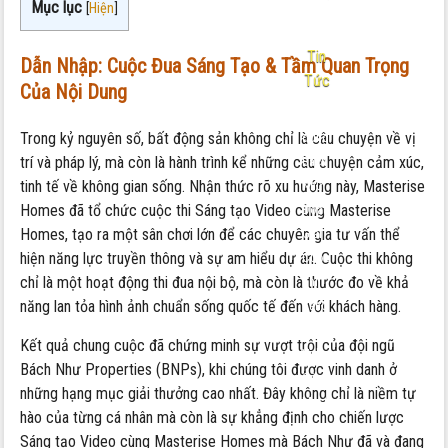
Mục lục
[
Hiện
]
-
Tin
Dẫn Nhập: Cuộc Đua Sáng Tạo & Tầm Quan Trọng
Tức
Của Nội Dung
Nội
Trong kỷ nguyên số, bất động sản không chỉ là câu chuyện về vị
dung:
trí và pháp lý, mà còn là hành trình kể những câu chuyện cảm xúc,
Bách
tinh tế về không gian sống. Nhận thức rõ xu hướng này, Masterise
Như
Homes đã tổ chức cuộc thi Sáng tạo Video cùng Masterise
Đoạt
Homes, tạo ra một sân chơi lớn để các chuyên gia tư vấn thể
Giải
hiện năng lực truyền thông và sự am hiểu dự án. Cuộc thi không
Cuộc
chỉ là một hoạt động thi đua nội bộ, mà còn là thước đo về khả
Thi
năng lan tỏa hình ảnh chuẩn sống quốc tế đến với khách hàng.
Sáng
Tạo
Kết quả chung cuộc đã chứng minh sự vượt trội của đội ngũ
Video
Bách Như Properties (BNPs), khi chúng tôi được vinh danh ở
Cùng
những hạng mục giải thưởng cao nhất. Đây không chỉ là niềm tự
Masterise
hào của từng cá nhân mà còn là sự khẳng định cho chiến lược
Homes
Sáng tạo Video cùng Masterise Homes mà Bách Như đã và đang