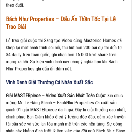
theo đuổi.
Bách Như Properties – Dấu Ấn Thần Tốc Tại Lễ
Trao Giải
Lễ trao giải cuộc thi Sáng tạo Video cùng Masterise Homes đã
khép lại một hành trình sôi nổi, thu hút hơn 200 bài dự thi đến từ
34 đại lý trên toàn quốc, ghi nhận hơn 15.000 lượt share trên
mạng xã hội. Sự kiện vinh danh này càng ý nghĩa hơn khi Bách
Như Properties ghi dấu ấn đậm nét:
Vinh Danh Giải Thưởng Cá Nhân Xuất Sắc
Giải MASTERpiece – Video Xuất Sắc Nhất Toàn Cuộc:
Xin chúc
mừng Mr. Lê Đăng Khánh – BachNhu Properties đã xuất sắc
giành 01 giải MASTERpiece danh giá. Đây là giải thưởng cao nhất,
chinh phục Ban Giám khảo ở cả ý tưởng độc đáo, cảm xúc truyền
tải sâu sắc và sức lan tỏa mạnh mẽ trên các nền tảng. Sự công
nhận này khẳng định triết lý làm việc của đội ngũ Bách Như: Sáng