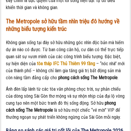
Đây chính là đặc quyền của một lối sống hiện đại: tự do điều
khiển thời gian và không gian.
The Metropole sở hữu t
ầm nhìn triệu đô hướng về
những biểu tượng kiến trúc
Không gian sống tại đây sở hữu những góc nhìn độc bản mà hiếm
dự án nào có được. Từ ban công căn hộ, cư dân có thể trực tiếp
quan sát sự vươn mình của các công trình biểu tượng. Đặc biệt,
sự hiện diện của
tòa tháp IFC Thủ Thiêm 99 tầng
– “nóc nhà” mới
của thành phố – không chỉ làm gia tăng giá trị bất động sản mà
còn nâng tầm đẳng cấp cho
phong cách sống The Metropole
.
Ánh đèn lấp lánh từ các tòa văn phòng chọc trời, sự phản chiếu
của dòng sông Sài Gòn thơ mộng và sự nhộn nhịp của đại lộ vòng
cung tạo nên một bức tranh đô thị sống động. Sở hữu
phong
cách sống The Metropole
là sở hữu một chiếc “vé mời” VIP để
thưởng ngoạn sự phát triển không ngừng của Sài Gòn mỗi ngày.
Bảng so sánh các giá trị cốt lõi của The Metropole 2026