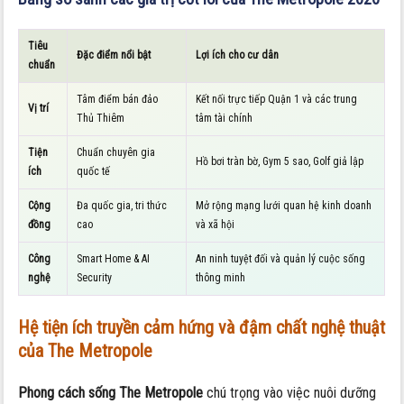
Tiêu
Đặc điểm nổi bật
Lợi ích cho cư dân
chuẩn
Tâm điểm bán đảo
Kết nối trực tiếp Quận 1 và các trung
Vị trí
Thủ Thiêm
tâm tài chính
Tiện
Chuẩn chuyên gia
Hồ bơi tràn bờ, Gym 5 sao, Golf giả lập
ích
quốc tế
Cộng
Đa quốc gia, tri thức
Mở rộng mạng lưới quan hệ kinh doanh
đồng
cao
và xã hội
Công
Smart Home & AI
An ninh tuyệt đối và quản lý cuộc sống
nghệ
Security
thông minh
Hệ tiện ích truyền cảm hứng và đậm chất nghệ thuật
của
The Metropole
Phong cách sống The Metropole
chú trọng vào việc nuôi dưỡng