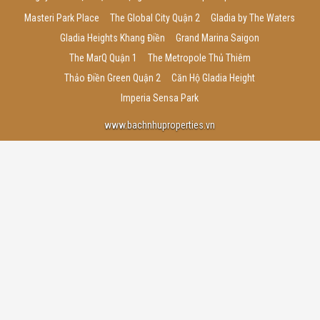
Masteri Park Place
The Global City Quận 2
Gladia by The Waters
Gladia Heights Khang Điền
Grand Marina Saigon
The MarQ Quận 1
The Metropole Thủ Thiêm
Thảo Điền Green Quận 2
Căn Hộ Gladia Height
Imperia Sensa Park
www.bachnhuproperties.vn