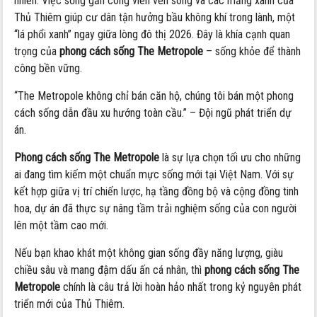
nhiên. Việc sống gần công viên ven sông và các mảng xanh của
Thủ Thiêm giúp cư dân tận hưởng bầu không khí trong lành, một
“lá phổi xanh” ngay giữa lòng đô thị 2026. Đây là khía cạnh quan
trọng của
phong cách sống The Metropole
– sống khỏe để thành
công bền vững.
“The Metropole không chỉ bán căn hộ, chúng tôi bán một phong
cách sống dẫn đầu xu hướng toàn cầu.” – Đội ngũ phát triển dự
án.
Phong cách sống The Metropole
là sự lựa chọn tối ưu cho những
ai đang tìm kiếm một chuẩn mực sống mới tại Việt Nam. Với sự
kết hợp giữa vị trí chiến lược, hạ tầng đồng bộ và cộng đồng tinh
hoa, dự án đã thực sự nâng tầm trải nghiệm sống của con người
lên một tầm cao mới.
Nếu bạn khao khát một không gian sống đầy năng lượng, giàu
chiều sâu và mang đậm dấu ấn cá nhân, thì
phong cách sống The
Metropole
chính là câu trả lời hoàn hảo nhất trong kỷ nguyên phát
triển mới của Thủ Thiêm.