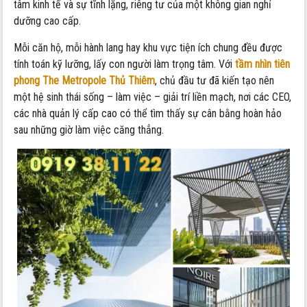
tâm kinh tế và sự tĩnh lặng, riêng tư của một không gian nghỉ
dưỡng cao cấp.
Mỗi căn hộ, mỗi hành lang hay khu vực tiện ích chung đều được
tính toán kỹ lưỡng, lấy con người làm trọng tâm. Với
tầm nhìn tiên
phong The Metropole Thủ Thiêm
, chủ đầu tư đã kiến tạo nên
một hệ sinh thái sống – làm việc – giải trí liền mạch, nơi các CEO,
các nhà quản lý cấp cao có thể tìm thấy sự cân bằng hoàn hảo
sau những giờ làm việc căng thẳng.