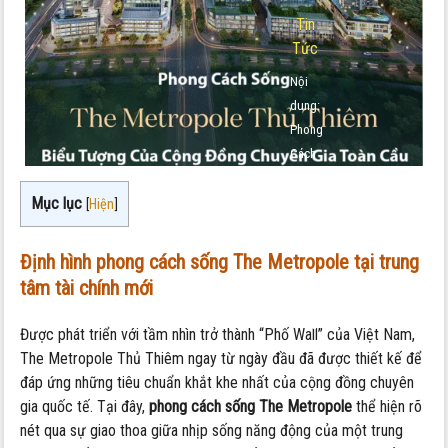
Tin
Tức
Nội
dung:
Phong
Cách
Sống
Mục lục
The
[
Hiện
]
Metropole:
Biểu
Định hình phong cách sống The Metropole tại trung
Tượng
tâm tài chính mới
Của
Cộng
Được phát triển với tầm nhìn trở thành “Phố Wall” của Việt Nam,
Đồng
The Metropole Thủ Thiêm ngay từ ngày đầu đã được thiết kế để
Chuyên
đáp ứng những tiêu chuẩn khắt khe nhất của cộng đồng chuyên
Gia
gia quốc tế. Tại đây,
phong cách sống The Metropole
thể hiện rõ
Toàn
nét qua sự giao thoa giữa nhịp sống năng động của một trung
Cầu