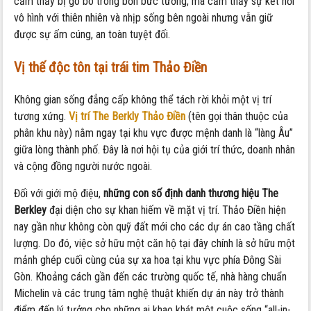
cảm thấy bị gò bó trong bốn bức tường, mà cảm thấy sự kết nối
vô hình với thiên nhiên và nhịp sống bên ngoài nhưng vẫn giữ
được sự ấm cúng, an toàn tuyệt đối.
Vị thế độc tôn tại trái tim Thảo Điền
Không gian sống đẳng cấp không thể tách rời khỏi một vị trí
tương xứng.
Vị trí The Berkly Thảo Điền
(tên gọi thân thuộc của
phân khu này) nằm ngay tại khu vực được mệnh danh là “làng Âu”
giữa lòng thành phố. Đây là nơi hội tụ của giới trí thức, doanh nhân
và cộng đồng người nước ngoài.
Đối với giới mộ điệu,
những con số định danh thương hiệu The
Berkley
đại diện cho sự khan hiếm về mặt vị trí. Thảo Điền hiện
nay gần như không còn quỹ đất mới cho các dự án cao tầng chất
lượng. Do đó, việc sở hữu một căn hộ tại đây chính là sở hữu một
mảnh ghép cuối cùng của sự xa hoa tại khu vực phía Đông Sài
Gòn. Khoảng cách gần đến các trường quốc tế, nhà hàng chuẩn
Michelin và các trung tâm nghệ thuật khiến dự án này trở thành
điểm đến lý tưởng cho những ai khao khát một cuộc sống “all-in-