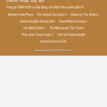
Danh mục dự án
Công ty TNHH Dịch vụ Bất động sản Bách Như phân phối F1
Masteri Park Place
The Global City Quận 2
Gladia by The Waters
Gladia Heights Khang Điền
Grand Marina Saigon
The MarQ Quận 1
The Metropole Thủ Thiêm
Thảo Điền Green Quận 2
Căn Hộ Gladia Height
Imperia Sensa Park
www.bachnhuproperties.vn