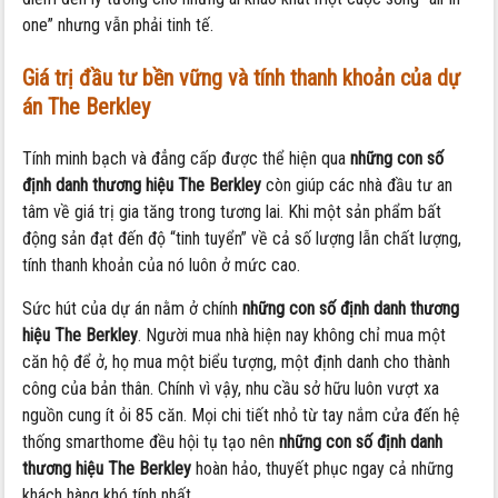
one” nhưng vẫn phải tinh tế.
Giá trị đầu tư bền vững và tính thanh khoản của dự
án The Berkley
Tính minh bạch và đẳng cấp được thể hiện qua
những con số
định danh thương hiệu The Berkley
còn giúp các nhà đầu tư an
tâm về giá trị gia tăng trong tương lai. Khi một sản phẩm bất
động sản đạt đến độ “tinh tuyển” về cả số lượng lẫn chất lượng,
tính thanh khoản của nó luôn ở mức cao.
Sức hút của dự án nằm ở chính
những con số định danh thương
hiệu The Berkley
. Người mua nhà hiện nay không chỉ mua một
căn hộ để ở, họ mua một biểu tượng, một định danh cho thành
công của bản thân. Chính vì vậy, nhu cầu sở hữu luôn vượt xa
nguồn cung ít ỏi 85 căn. Mọi chi tiết nhỏ từ tay nắm cửa đến hệ
thống smarthome đều hội tụ tạo nên
những con số định danh
thương hiệu The Berkley
hoàn hảo, thuyết phục ngay cả những
khách hàng khó tính nhất.