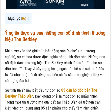
Tuyên
Ngôn
Của
Mục lục
[
Hiện
]
Sự
Tinh
Ý nghĩa thực sự sau những con số định danh thương
Tuyển
hiệu The Berkley
Khi bước vào thế giới của bất động sản “niche” (thị trường
ngách), sự xa hoa được định nghĩa bằng tính độc bản.
Những con
số định danh thương hiệu The Berkley
chính là thước đo cho sự
độc bản đó. Thay vì xây dựng hàng ngàn căn hộ san sát, chủ đầu
tư đã chọn một lối đi riêng: ưu tiên chiều sâu trải nghiệm thay vì
số lượng đại trà.
Sự tinh tuyển này bắt đầu từ con số
85 căn hộ độc bản The
Berkley Thảo Điền
. Đây không phải là một con số ngẫu nhiên.
Trong một thị trường mà quỹ đất tại Thảo Điền đã trở nên cạn
kiệt, việc chỉ cung ứng 85 sản phẩm cho thấy tầm nhìn chiến