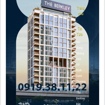
Trang
chủ
-
Tin
Tức
Nội
dung:
Những
Con
Số
Định
Danh
Thương
Hiệu
The
Berkley:
Bản