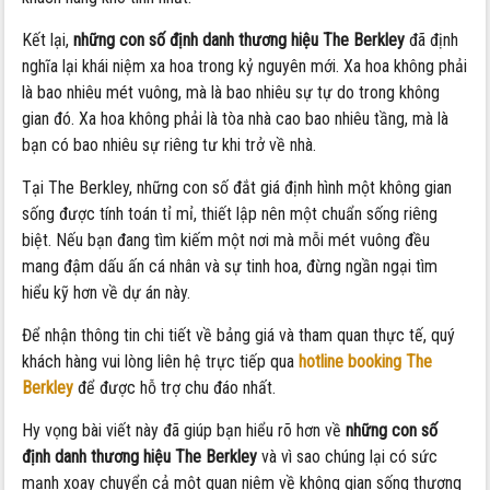
Kết lại,
những con số định danh thương hiệu The Berkley
đã định
nghĩa lại khái niệm xa hoa trong kỷ nguyên mới. Xa hoa không phải
là bao nhiêu mét vuông, mà là bao nhiêu sự tự do trong không
gian đó. Xa hoa không phải là tòa nhà cao bao nhiêu tầng, mà là
bạn có bao nhiêu sự riêng tư khi trở về nhà.
Tại The Berkley, những con số đắt giá định hình một không gian
sống được tính toán tỉ mỉ, thiết lập nên một chuẩn sống riêng
biệt. Nếu bạn đang tìm kiếm một nơi mà mỗi mét vuông đều
mang đậm dấu ấn cá nhân và sự tinh hoa, đừng ngần ngại tìm
hiểu kỹ hơn về dự án này.
Để nhận thông tin chi tiết về bảng giá và tham quan thực tế, quý
khách hàng vui lòng liên hệ trực tiếp qua
hotline booking The
Berkley
để được hỗ trợ chu đáo nhất.
Hy vọng bài viết này đã giúp bạn hiểu rõ hơn về
những con số
định danh thương hiệu The Berkley
và vì sao chúng lại có sức
mạnh xoay chuyển cả một quan niệm về không gian sống thượng