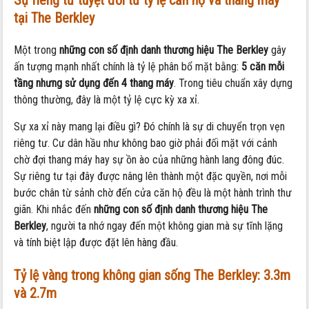
Sự riêng tư tuyệt đối từ tỷ lệ căn hộ và thang máy
tại The Berkley
Một trong
những con số định danh thương hiệu The Berkley
gây
ấn tượng mạnh nhất chính là tỷ lệ phân bổ mặt bằng:
5 căn mỗi
tầng nhưng sử dụng đến 4 thang máy
. Trong tiêu chuẩn xây dựng
thông thường, đây là một tỷ lệ cực kỳ xa xỉ.
Sự xa xỉ này mang lại điều gì? Đó chính là sự di chuyển trọn vẹn
riêng tư. Cư dân hầu như không bao giờ phải đối mặt với cảnh
chờ đợi thang máy hay sự ồn ào của những hành lang đông đúc.
Sự riêng tư tại đây được nâng lên thành một đặc quyền, nơi mỗi
bước chân từ sảnh chờ đến cửa căn hộ đều là một hành trình thư
giãn. Khi nhắc đến
những con số định danh thương hiệu The
Berkley
, người ta nhớ ngay đến một không gian mà sự tĩnh lặng
và tính biệt lập được đặt lên hàng đầu.
Tỷ lệ vàng trong không gian sống The Berkley: 3.3m
và 2.7m