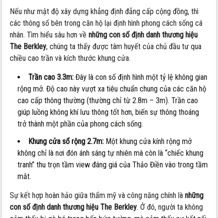
Nếu như mật độ xây dựng khẳng định đẳng cấp cộng đồng, thì
các thông số bên trong căn hộ lại định hình phong cách sống cá
nhân. Tìm hiểu sâu hơn về
những con số định danh thương hiệu
The Berkley
, chúng ta thấy được tâm huyết của chủ đầu tư qua
chiều cao trần và kích thước khung cửa.
Trần cao 3.3m:
Đây là con số định hình một tỷ lệ không gian
rộng mở. Độ cao này vượt xa tiêu chuẩn chung của các căn hộ
cao cấp thông thường (thường chỉ từ 2.8m – 3m). Trần cao
giúp luồng không khí lưu thông tốt hơn, biến sự thông thoáng
trở thành một phần của phong cách sống.
Khung cửa sổ rộng 2.7m:
Một khung cửa kính rộng mở
không chỉ là nơi đón ánh sáng tự nhiên mà còn là “chiếc khung
tranh” thu trọn tầm view đáng giá của Thảo Điền vào trong tầm
mắt.
Sự kết hợp hoàn hảo giữa thẩm mỹ và công năng chính là
những
con số định danh thương hiệu The Berkley
. Ở đó, người ta không