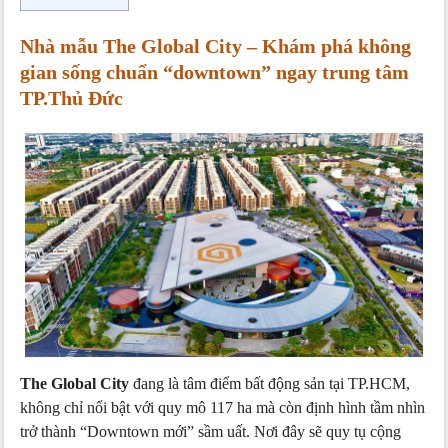
Nhà mẫu The Global City – Khám phá không
gian sống chuẩn “downtown” ngay trung tâm
TP.Thủ Đức
The Global City
đang là tâm điểm bất động sản tại TP.HCM,
không chỉ nổi bật với quy mô 117 ha mà còn định hình tầm nhìn
trở thành “Downtown mới” sầm uất. Nơi đây sẽ quy tụ cộng