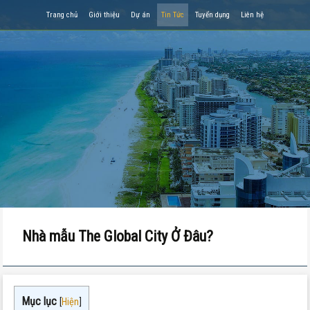
Trang chủ
Giới thiệu
Dự án
Tin Tức
Tuyển dụng
Liên hệ
Nhà mẫu The Global City Ở Đâu?
Mục lục
[
Hiện
]