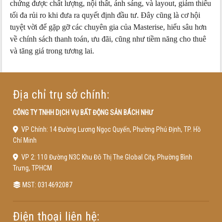
chứng được chất lượng, nội thất, ánh sáng, và layout, giảm thiểu
tối đa rủi ro khi đưa ra quyết định đầu tư. Đây cũng là cơ hội
tuyệt vời để gặp gỡ các chuyên gia của Masterise, hiểu sâu hơn
về chính sách thanh toán, ưu đãi, cũng như tiềm năng cho thuê
và tăng giá trong tương lai.
Địa chỉ trụ sở chính:
CÔNG TY TNHH DỊCH VỤ BẤT ĐỘNG SẢN BÁCH NHƯ
VP Chính: 14 Đường Lương Ngọc Quyến, Phường Phú Định, TP. Hồ
Chí Minh
VP 2: 110 Đường N3C Khu Đô Thị The Global City, Phường Bình
Trưng, TPHCM
MST: 0314692087
Điện thoại liên hệ: