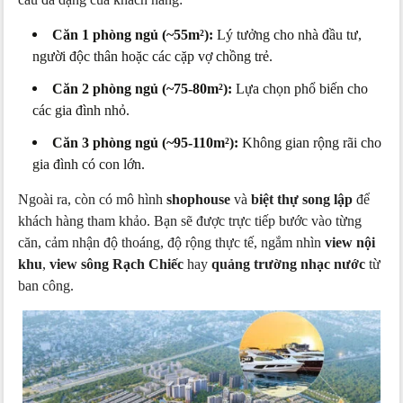
Căn 1 phòng ngủ (~55m²):
Lý tưởng cho nhà đầu tư,
người độc thân hoặc các cặp vợ chồng trẻ.
Căn 2 phòng ngủ (~75-80m²):
Lựa chọn phổ biến cho
các gia đình nhỏ.
Căn 3 phòng ngủ (~95-110m²):
Không gian rộng rãi cho
gia đình có con lớn.
Ngoài ra, còn có mô hình
shophouse
và
biệt thự song lập
để
khách hàng tham khảo. Bạn sẽ được trực tiếp bước vào từng
căn, cảm nhận độ thoáng, độ rộng thực tế, ngắm nhìn
view nội
khu
,
view sông Rạch Chiếc
hay
quảng trường nhạc nước
từ
ban công.