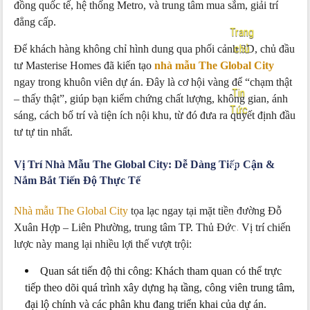
đồng quốc tế, hệ thống Metro, và trung tâm mua sắm, giải trí
đẳng cấp.
Trang
chủ
Để khách hàng không chỉ hình dung qua phối cảnh 3D, chủ đầu
tư Masterise Homes đã kiến tạo
nhà mẫu The Global City
-
ngay trong khuôn viên dự án. Đây là cơ hội vàng để “chạm thật
Tin
– thấy thật”, giúp bạn kiểm chứng chất lượng, không gian, ánh
Tức
sáng, cách bố trí và tiện ích nội khu, từ đó đưa ra quyết định đầu
tư tự tin nhất.
Nội
dung:
Vị Trí Nhà Mẫu The Global City: Dễ Dàng Tiếp Cận &
Nhà
Nắm Bắt Tiến Độ Thực Tế
mẫu
The
Nhà mẫu The Global City
tọa lạc ngay tại mặt tiền đường Đỗ
Global
Xuân Hợp – Liên Phường, trung tâm TP. Thủ Đức. Vị trí chiến
City
lược này mang lại nhiều lợi thế vượt trội:
Ở
Đâu?
Quan sát tiến độ thi công: Khách tham quan có thể trực
tiếp theo dõi quá trình xây dựng hạ tầng, công viên trung tâm,
đại lộ chính và các phân khu đang triển khai của dự án.