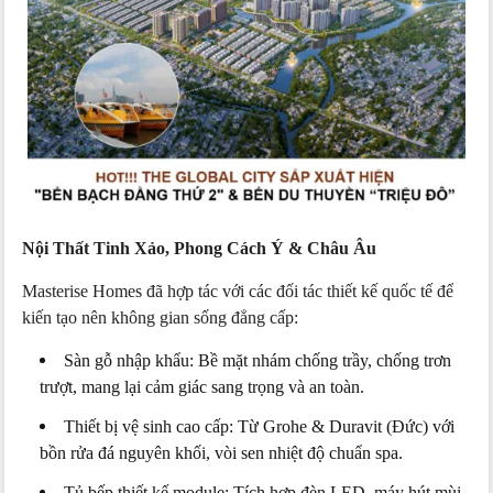
Nội Thất Tinh Xảo, Phong Cách Ý & Châu Âu
Masterise Homes đã hợp tác với các đối tác thiết kế quốc tế để
kiến tạo nên không gian sống đẳng cấp:
Sàn gỗ nhập khẩu: Bề mặt nhám chống trầy, chống trơn
trượt, mang lại cảm giác sang trọng và an toàn.
Thiết bị vệ sinh cao cấp: Từ Grohe & Duravit (Đức) với
bồn rửa đá nguyên khối, vòi sen nhiệt độ chuẩn spa.
Tủ bếp thiết kế module: Tích hợp đèn LED, máy hút mùi