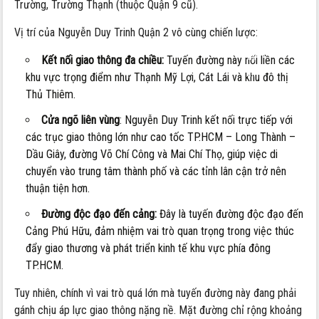
Trường, Trường Thạnh (thuộc Quận 9 cũ).
Phú
và
Vị trí của Nguyễn Duy Trinh Quận 2 vô cùng chiến lược:
những
dự
Kết nối giao thông đa chiều:
Tuyến đường này nối liền các
án
khu vực trọng điểm như Thạnh Mỹ Lợi, Cát Lái và khu đô thị
trọng
Thủ Thiêm.
điểm
Cửa ngõ liên vùng
: Nguyễn Duy Trinh kết nối trực tiếp với
các trục giao thông lớn như cao tốc TP.HCM – Long Thành –
Dầu Giây, đường Võ Chí Công và Mai Chí Thọ, giúp việc di
chuyển vào trung tâm thành phố và các tỉnh lân cận trở nên
thuận tiện hơn.
Đường độc đạo đến cảng:
Đây là tuyến đường độc đạo đến
Cảng Phú Hữu, đảm nhiệm vai trò quan trọng trong việc thúc
đẩy giao thương và phát triển kinh tế khu vực phía đông
TP.HCM.
Tuy nhiên, chính vì vai trò quá lớn mà tuyến đường này đang phải
gánh chịu áp lực giao thông nặng nề. Mặt đường chỉ rộng khoảng