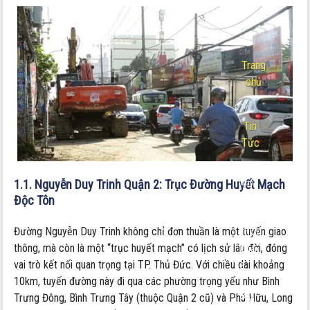
Trang
chủ
-
Tin
Tức
Nội
dung:
1.1. Nguyễn Duy Trinh Quận 2: Trục Đường Huyết Mạch
Độc Tôn
Nguyễn
Duy
Đường Nguyễn Duy Trinh không chỉ đơn thuần là một tuyến giao
Trinh
thông, mà còn là một “trục huyết mạch” có lịch sử lâu đời, đóng
Quận
vai trò kết nối quan trọng tại TP. Thủ Đức. Với chiều dài khoảng
2​
10km, tuyến đường này đi qua các phường trọng yếu như Bình
,
Trưng Đông, Bình Trưng Tây (thuộc Quận 2 cũ) và Phú Hữu, Long
P.An