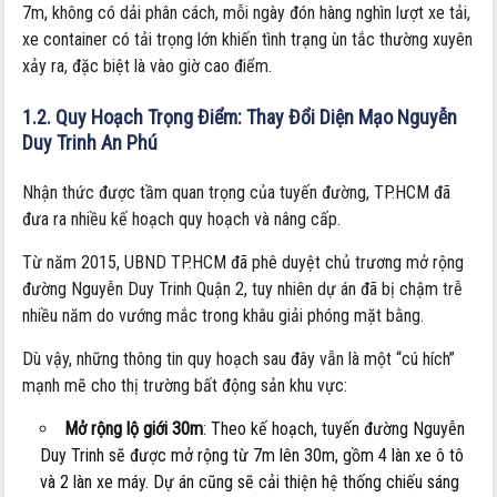
7m, không có dải phân cách, mỗi ngày đón hàng nghìn lượt xe tải,
xe container có tải trọng lớn khiến tình trạng ùn tắc thường xuyên
xảy ra, đặc biệt là vào giờ cao điểm.
1.2. Quy Hoạch Trọng Điểm: Thay Đổi Diện Mạo Nguyễn
Duy Trinh An Phú
Nhận thức được tầm quan trọng của tuyến đường, TP.HCM đã
đưa ra nhiều kế hoạch quy hoạch và nâng cấp.
Từ năm 2015, UBND TP.HCM đã phê duyệt chủ trương mở rộng
đường Nguyễn Duy Trinh Quận 2, tuy nhiên dự án đã bị chậm trễ
nhiều năm do vướng mắc trong khâu giải phóng mặt bằng.
Dù vậy, những thông tin quy hoạch sau đây vẫn là một “cú hích”
mạnh mẽ cho thị trường bất động sản khu vực:
Mở rộng lộ giới 30m
: Theo kế hoạch, tuyến đường Nguyễn
Duy Trinh sẽ được mở rộng từ 7m lên 30m, gồm 4 làn xe ô tô
và 2 làn xe máy. Dự án cũng sẽ cải thiện hệ thống chiếu sáng